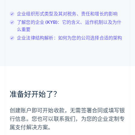
English
列支敦士登
企业组织形式类型及其对税务、责任和增长的影响
Deutsch
English
卢森堡
了解您的企业 (KYB)：它的含义、运作机制以及为什
Français
Deutsch
English
么重要
罗马尼亚
企业法律结构解析：如何为您的公司选择合适的架构
English
马尔他
English
马来西亚
English
简体中文
美国
English
Español
简体中文
墨西哥
Español
English
准备好开始了？
挪威
English
葡萄牙
创建账户即可开始收款，无需签署合同或填写银
Português
English
行信息。您也可以联系我们，为您的企业定制专
日本
日本語
English
属支付解决方案。
瑞典