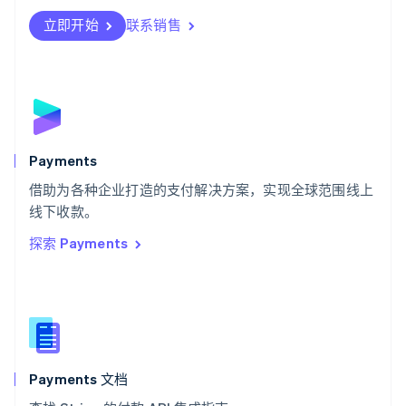
Svenska
English
瑞士
立即开始
联系销售
Deutsch
Français
Italiano
English
塞浦路斯
English
斯洛伐克
English
斯洛文尼亚
English
Italiano
Payments
泰国
ไทย
English
借助为各种企业打造的支付解决方案，实现全球范围线上
希腊
线下收款。
English
探索 Payments
西班牙
Español
English
新加坡
English
简体中文
新西兰
English
匈牙利
English
Payments 文档
意大利