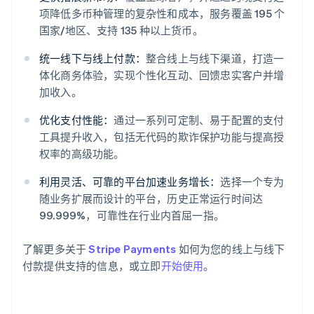
项降低多币种管理的复杂性和成本，服务覆盖 195 个
国家/地区、支持 135 种以上货币。
统一线下与线上付款：
整合线上与线下渠道，打造一
体化商务体验，实现个性化互动、回馈忠实客户并增
加收入。
阿联酋
优化支付性能：
通过一系列可定制、易于配置的支付
English
爱尔兰
工具提升收入，包括无代码的欺诈保护功能与提高授
English
权率的高级功能。
爱沙尼亚
English
利用灵活、可靠的平台加速业务增长：
选择一个专为
奥地利
随业务扩展而设计的平台，历史正常运行时间达
Deutsch
English
99.999%，可靠性在行业内首屈一指。
澳大利亚
English
巴西
了解更多关于
Stripe Payments
如何为您的线上与线下
Português
English
付款提供支持的信息，或立即
开始使用
。
保加利亚
English
比利时