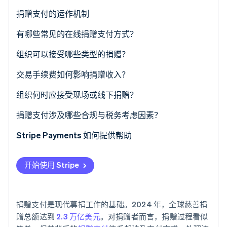
了解 Stripe 如何为 AI 构建经济基础设施。
捐赠支付的运作机制
立即观看
有哪些常见的在线捐赠支付方式？
信用卡与借记卡
组织可以接受哪些类型的捐赠？
直接借记
一次性捐赠
交易手续费如何影响捐赠收入？
数字钱包
定期捐赠
组织何时应接受现场或线下捐赠？
在线银行支付方法
在线捐赠
捐赠支付涉及哪些合规与税务考虑因素？
现场捐赠
支付安全要求
Stripe Payments 如何提供帮助
线下捐赠
欺诈预防与数据隐私
开始使用 Stripe
个人对个人捐赠
捐赠税前扣除与信息披露规则
大额和非现金捐赠
各管辖区特定的募捐法规
捐赠支付是现代募捐工作的基础。2024 年，全球慈善捐
内部控制与记录保存
赠总额达到
2.3 万亿美元
。对捐赠者而言，捐赠过程看似