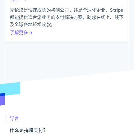
化
Stripe Sigma
产品路线图
SaaS
自定义报告
Link
Sessions 年度大会
无论您是快速成长的初创公司，还是全球化企业，Stripe
加速结账
Data Pipeline
招聘
都能提供适合您业务的支付解决方案，助您在线上、线下
数据同步
资讯中心
资源
及全球各地轻松收款。
Stripe Press
按行业
了解更多
应用集成
AI 企业
代码示例
更多
创作者经济
开发者博客
联系
Product roadmap
游戏
API 状态
了解未来规划
酒店、旅游与休闲
联系销售
保险
Radar
成为合作伙伴
媒体与娱乐
欺诈防范
非营利组织
Atlas
专业服务
初创企业注册
公共部门
零售
Climate
碳移除
生态系统
导言
合作伙伴
Stripe App Marketplace
什么是捐赠支付？
Stripe Sessions 2026