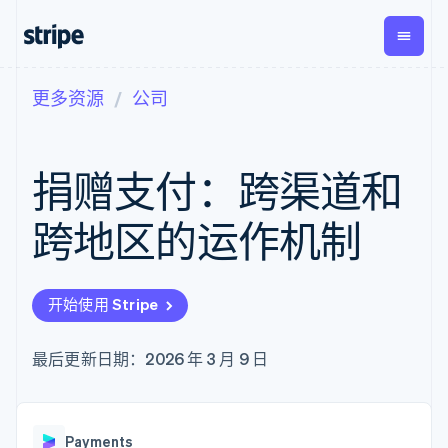
更多资源
公司
按企业阶段
文档
学习
支付
营收
资金管
平台
理
易市
大型企业
Stripe 文档
博客
Payments
Billing
初创企业
API 参考文档
客户案例
捐赠支付：跨渠道和
在线支付
经常性收入
Global
Conn
库与 SDK
指南
Payment links
Metronome
Payouts
Stripe Apps
按用量计费
平台
跨地区的运作机制
无代码支付
Subscriptions
向第三
按应用场景
Checkout
方打款
支持
预构建支付界
订阅管理
指南
智能体商务
面
Invoicing
加密货币
获取支持
一次性或定期
Elements
开始使用 Stripe
电子商务
接受线上付款
托管支持方案
灵活的 UI 组件
账单
嵌入式金融
实施预置结账流程
专业服务
支付方式
Tax
财务自动化
构建平台或交易市场
最后更新日期：2026 年 3 月 9 日
支持 125 种以
销售税和增值
全球化企业
管理订阅
上
税自动化
应用内支付
提供按用量计费
Authorization
Revenue
交易市场
发行稳定币支持的支付卡
Boost
Recognition
公司
资金管理
通过智能体配置和管理服
支付成功率优
会计自动化
Payments
平台
务