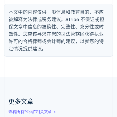
Nederlands
Français
Deutsch
English
波兰
本文中的内容仅供一般信息和教育目的，不应
English
丹麦
被解释为法律或税务建议。Stripe 不保证或担
English
保文章中信息的准确性、完整性、充分性或时
德国
效性。您应该寻求在您的司法管辖区获得执业
Deutsch
English
法国
许可的合格律师或会计师的建议，以就您的特
Français
English
定情况提供建议。
芬兰
English
Svenska
荷兰
Nederlands
English
加拿大
English
Français
捷克
English
克罗地亚
English
Italiano
更多文章
拉脱维亚
English
查看所有“公司”相关文章
立陶宛