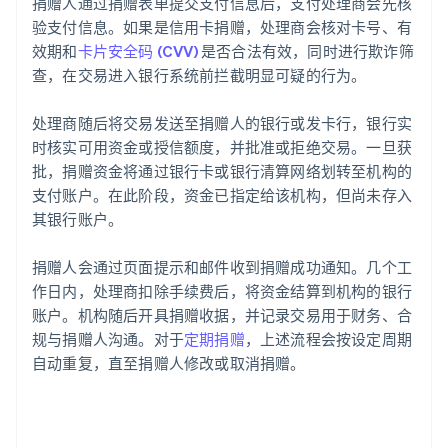
捐赠人通过捐赠表单提交支付信息后，支付处理商会先核
验支付信息。如果是信用卡捐赠，处理商会核对卡号、有
效期和
卡片安全码 (CVV)
是否合法有效，同时进行欺诈筛
查，在交易进入银行系统前拦截明显可疑的行为。
处理商随后将交易发送至捐赠人的银行或发卡行，银行实
时核实可用资金或授信额度，并批准或拒绝交易。一旦获
批，捐赠资金将通过银行卡或银行清算网络划转至机构的
支付账户。在此阶段，资金已指定给该机构，但尚未存入
其银行账户。
捐赠人会通过页面提示和邮件收到捐赠成功通知。几个工
作日内，处理商扣除手续费后，将资金结算到机构的银行
账户。机构随后开具捐赠收据，并记录交易用于财务、合
规与捐赠人沟通。对于
定期捐赠
，上述流程会按设定周期
自动重复，直至捐赠人修改或取消捐赠。