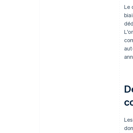
Le 
bia
déd
L'o
com
aut
ann
D
c
Les
don