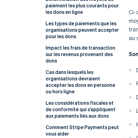
paiement les plus courants pour
Ci-
les dons en ligne
moy
Cartes de crédit et de débit
Les types de paiements que les
tra
organisations peuvent accepter
Prélèvements automatiques
pour les dons
au 
Wallets
Dons ponctuels
Impact les frais de transaction
Som
sur les revenus provenant des
Moyens de paiement par banque
Dons récurrents
dons
en ligne
Dons en ligne
Cas dans lesquels les
organisations devraient
Dons en personne
accepter les dons en personne
ou hors ligne
Dons hors ligne
Les considérations fiscales et
Dons de pair à pair
de conformité qui s’appliquent
aux paiements liés aux dons
Contributions importantes et
non monétaires
Exigences en matière de
Comment Stripe Payments peut
sécurité des paiements
vous aider