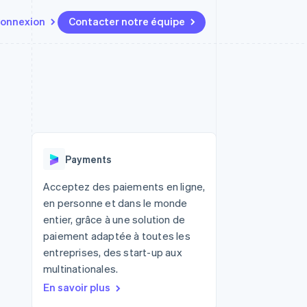
onnexion
Contacter notre équipe
Ressources
Écosystème
Contact
t marketplaces
Plus
Intégrations d'applications
Partenaires
Contacter notre équipe
Product roadmap
elle
Exemples de code
Stripe App Marketplace
Devenir partenaire
Découvrez les prochaines
r les
Blog des développeurs
évolutions
rs
État de l'API
 platforms
Radar
ciers intégrés
Payments
Prévention de la fraude
ratif
es et virtuelles
Atlas
Acceptez des paiements en ligne,
Constitution de start-up
en personne et dans le monde
Climate
entier, grâce à une solution de
Élimination du carbone
paiement adaptée à toutes les
Identity
entreprises, des start-up aux
Vérification de l'identité
multinationales.
En savoir plus