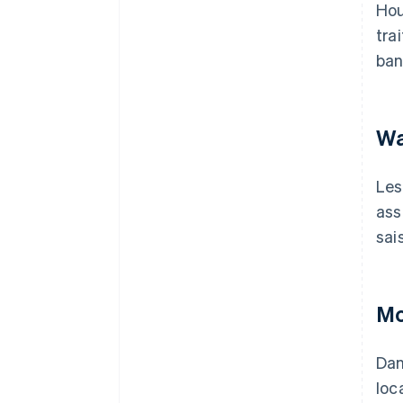
Hou
tra
ban
Wa
Les
ass
sai
Mo
Dan
loc