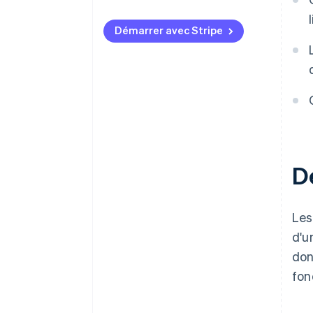
Prévention de la fraude et
confidentialité des données
Démarrer avec Stripe
Règles relatives aux dons
déductibles d’impôt et à leur
divulgation
Lois sur la collecte de fonds
propres à chaque juridiction
Contrôles internes et tenue de
registres
D
Les
d'u
don
fon