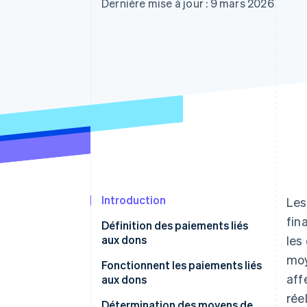
Authorization Boost
Dernière mise à jour : 9 mars 2026
Acceptation optimisée
Link
Paiements accélérés
Financial Connections
Comptes financiers associés
Introduction
Les
fin
Définition des paiements liés
aux dons
les
moy
Fonctionnent les paiements liés
aff
aux dons
rée
Détermination des moyens de