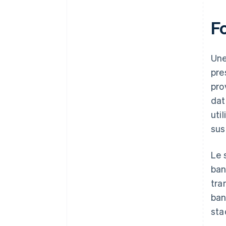
F
Une
pre
pro
dat
uti
sus
Le 
ban
tra
ban
sta