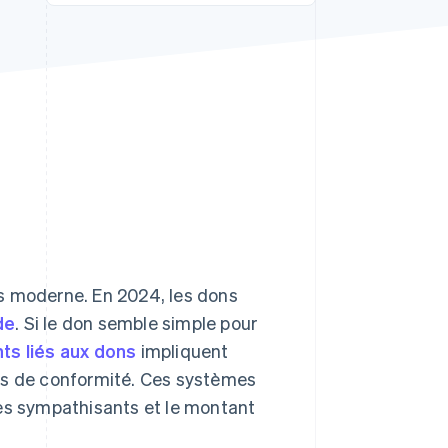
Stripe Sessions 2026
Découvrez comment
Stripe construit
l’infrastructure
économique de l’IA.
Regarder la vidéo
s moderne. En 2024, les dons
de
. Si le don semble simple pour
ts liés aux dons
impliquent
ces de conformité. Ces systèmes
les sympathisants et le montant