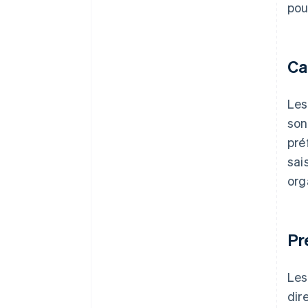
pou
Ca
Les
son
pré
sai
org
Pr
Les
dir