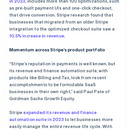
in 2023
, includes more than 100 optimizations, such
墨西哥
as pre-built payment UIs and one-click checkout,
Español
English
挪威
that drive conversion. Stripe research found that
English
businesses that migrated from an older Stripe
葡萄牙
integration to the optimized checkout suite saw a
Português
English
10.5% increase in revenue
.
日本
日本語
English
瑞典
Momentum across Stripe’s product portfolio
Svenska
English
瑞士
“Stripe’s reputation in payments is well known, but
Deutsch
Français
Italiano
English
its revenue and finance automation suite, with
塞浦路斯
products like Billing and Tax, look from recent
English
斯洛伐克
accomplishments to be formidable SaaS
English
businesses in their own right,” said Paul Pate of
斯洛文尼亚
Goldman Sachs Growth Equity.
English
Italiano
泰国
Stripe
expanded its revenue and finance
ไทย
English
希腊
automation suite in 2023
to let businesses more
English
easily manage the entire revenue life cycle. With