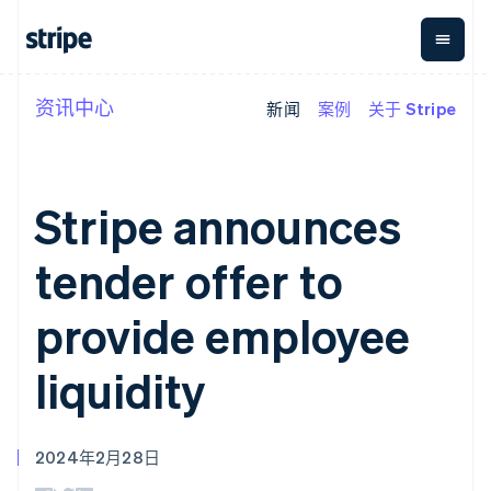
资讯中心
新闻
案例
关于 Stripe
按企业阶段
文档
学习
支付
营收
资金管
平台
理
易市
大型企业
Stripe 文档
博客
Payments
Billing
初创企业
API 参考文档
客户案例
在线支付
经常性收入
Global
Conn
库与 SDK
指南
Stripe announces
Payment links
Metronome
Payouts
Stripe Apps
按用量计费
平台
无代码支付
Subscriptions
向第三
tender offer to
按应用场景
Checkout
方打款
支持
预构建支付界
订阅管理
指南
智能体商务
面
Invoicing
provide employee
加密货币
获取支持
一次性或定期
Elements
电子商务
接受线上付款
托管支持方案
灵活的 UI 组件
账单
嵌入式金融
实施预置结账流程
专业服务
阿联酋
liquidity
Payment
Tax
财务自动化
构建平台或交易市场
methods
销售税和增值
English
全球化企业
管理订阅
接入 125+ 种支
税自动化
爱尔兰
应用内支付
提供按用量计费
付方式
Revenue
English
交易市场
发行稳定币支持的支付卡
Authorization
Recognition
2024年2月28日
爱沙尼亚
公司
资金管理
通过智能体配置和管理服
Boost
会计自动化
English
平台
务