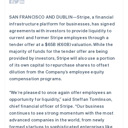
支付成功率优
Stripe Sigma
奥地利
产品路线图
SaaS
化
自定义报告
Sessions 年度大会
Deutsch
English
Link
Data Pipeline
招聘
澳大利亚
SAN FRANCISCO AND DUBLIN—Stripe, a financial
加速结账
数据同步
资讯中心
English
资源
infrastructure platform for businesses, has signed
Stripe Press
巴西
按行业
agreements with investors to provide liquidity to
Português
English
应用集成
保加利亚
current and former Stripe employees through a
AI 企业
代码示例
更多
English
tender offer at a $65B (€60B) valuation. While the
创作者经济
开发者博客
联系
Product roadmap
比利时
游戏
API 状态
majority of funds for the tender offer are being
了解未来规划
酒店、旅游与休闲
Nederlands
Français
Deutsch
English
联系销售
provided by investors, Stripe will also use a portion
保险
波兰
Radar
成为合作伙伴
of its own capital to repurchase shares to offset
媒体与娱乐
欺诈防范
English
非营利组织
丹麦
dilution from the Company’s employee equity
Atlas
专业服务
English
compensation programs.
初创企业注册
公共部门
德国
零售
Climate
Deutsch
English
“We’re pleased to once again offer employees an
碳移除
法国
opportunity for liquidity,” said Steffan Tomlinson,
Français
English
chief financial officer of Stripe. “Our business
生态系统
芬兰
continues to see strong momentum with the most
English
Svenska
合作伙伴
荷兰
advanced companies in the world, from newly
Stripe App Marketplace
Nederlands
English
formed startups to sophisticated enterprises like
Stripe Sessions 2026