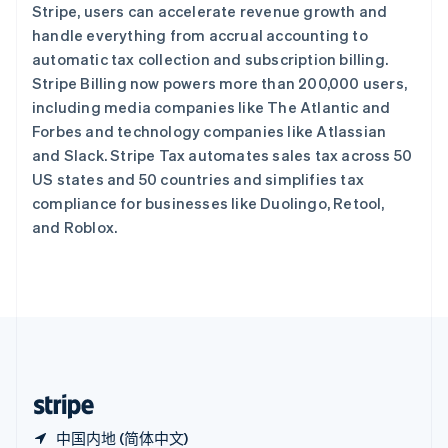
西班牙
Stripe, users can accelerate revenue growth and
Español
English
handle everything from accrual accounting to
新加坡
automatic tax collection and subscription billing.
English
简体中文
Stripe Billing now powers more than 200,000 users,
新西兰
including media companies like The Atlantic and
English
匈牙利
Forbes and technology companies like Atlassian
English
and Slack. Stripe Tax automates sales tax across 50
意大利
US states and 50 countries and simplifies tax
Italiano
English
compliance for businesses like Duolingo, Retool,
印度
and Roblox.
English
英国
English
直布罗陀
English
中国内地
简体中文
English
中国香港特别行政区
English
简体中文
中国内地 (简体中文)