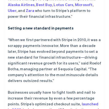
加拿大
了解 Stripe 如何为 AI 构建经济基础设施。
Alaska Airlines
,
Best Buy
,
Lotus Cars
,
Microsoft
,
English
Français
立即观看
Uber
, and
Zara
who turn to Stripe’s platform to
捷克
power their financial infrastructure.”
English
克罗地亚
English
Italiano
Setting a new standard in payments
拉脱维亚
English
“When we first partnered with Stripe in 2010, it was a
立陶宛
scrappy payments innovator. More than a decade
English
列支敦士登
later, Stripe has evolved beyond payments to set a
Deutsch
English
new standard for financial infrastructure—driving
卢森堡
significant revenue growth for its users,” said Roelof
Français
Deutsch
English
Botha, managing partner at Sequoia Capital. “The
罗马尼亚
company’s attention to the most minuscule details
English
马尔他
delivers outsized results.”
English
马来西亚
Businesses usually have to fight tooth and nail to
English
简体中文
increase their revenue by even a few percentage
美国
points. Stripe’s optimized checkout suite,
launched
English
Español
简体中文