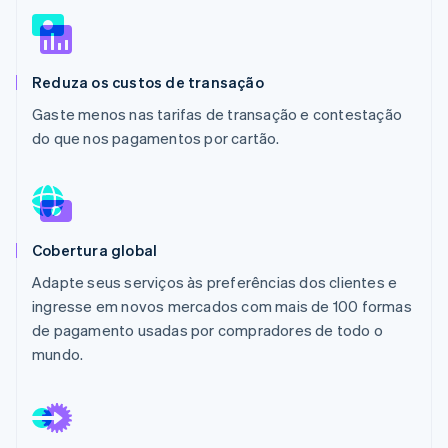
Ecossistema
Reduza os custos de transação
Stripe Sessions 2026
Parceiros
Stripe App Marketplace
Veja como a Stripe está construindo a infraestrutura econô
Gaste menos nas tarifas de transação e contestação
Assista agora
do que nos pagamentos por cartão.
Cobertura global
Adapte seus serviços às preferências dos clientes e
ingresse em novos mercados com mais de 100 formas
de pagamento usadas por compradores de todo o
mundo.