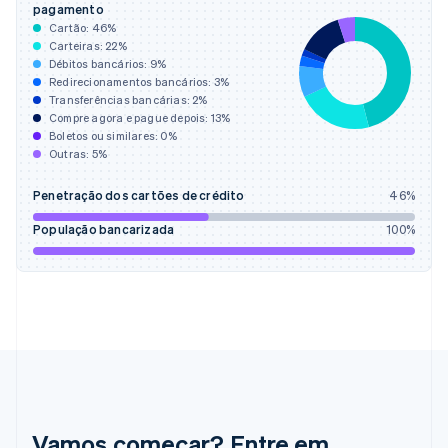
Eslováquia
pagamento
English
Cartão:
46
%
Eslovênia
Carteiras:
22
%
Débitos bancários:
9
%
English
Italiano
Redirecionamentos bancários:
3
%
Espanha
Transferências bancárias:
2
%
Español
English
Compre agora e pague depois:
13
%
Estados Unidos
Boletos ou similares:
0
%
English
Español
简体中文
Outras:
5
%
Estônia
English
Penetração dos cartões de crédito
46
%
Finlândia
English
Svenska
População bancarizada
100
%
França
Français
English
Gibraltar
English
Grécia
English
Hungria
English
Índia
English
Vamos começar? Entre em
Irlanda