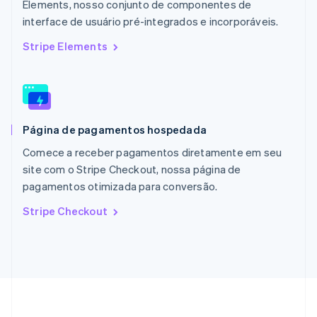
Elements, nosso conjunto de componentes de
English
interface de usuário pré-integrados e incorporáveis.
Países Baixos
Nederlands
English
Stripe Elements
Polônia
English
Portugal
Português
English
RAE de Hong Kong, China
Página de pagamentos hospedada
English
简体中文
Reino Unido
Comece a receber pagamentos diretamente em seu
English
site com o Stripe Checkout, nossa página de
República Tcheca
pagamentos otimizada para conversão.
English
Romênia
Stripe Checkout
English
Singapura
English
简体中文
Suécia
Svenska
English
Suíça
Deutsch
Français
Italiano
English
Tailândia