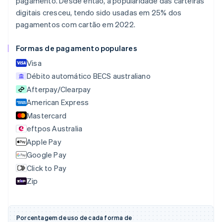
pagamento. Desde então, a popularidade das carteiras
Austrália
digitais cresceu, tendo sido usadas em 25% dos
English
Áustria
pagamentos com cartão em 2022.
Deutsch
English
Bélgica
Formas de pagamento populares
Nederlands
Français
Deutsch
English
Brasil
Visa
Português
English
Débito automático BECS australiano
Bulgária
Afterpay/Clearpay
English
American Express
Canadá
English
Français
Mastercard
China continental
eftpos Australia
简体中文
English
Apple Pay
Chipre
English
Google Pay
Croácia
Click to Pay
English
Italiano
Zip
Dinamarca
English
Emirados Árabes Unidos
English
Porcentagem de uso de cada forma de