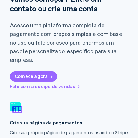
English
contato ou crie uma conta
Itália
Italiano
English
Acesse uma plataforma completa de
Japão
pagamento com preços simples e com base
日本語
English
Letônia
no uso ou fale conosco para criarmos um
English
pacote personalizado, específico para sua
Liechtenstein
Deutsch
English
empresa.
Lituânia
English
Comece agora
Luxemburgo
Français
Deutsch
English
Fale com a equipe de vendas
Malásia
English
简体中文
Malta
English
México
Español
English
Crie sua página de pagamentos
Noruega
English
Crie sua própria página de pagamentos usando o Stripe
Nova Zelândia