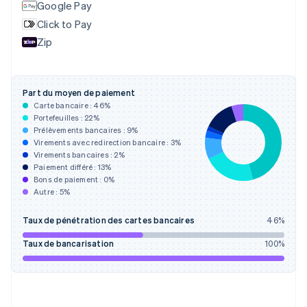
English
Google Pay
Émirats arabes unis
Click to Pay
English
Zip
Espagne
Español
English
Estonie
English
Part du moyen de paiement
États-Unis
Carte bancaire :
46
%
English
Español
简体中文
Portefeuilles :
22
%
Finlande
Prélèvements bancaires :
9
%
Virements avec redirection bancaire :
3
%
English
Svenska
Virements bancaires :
2
%
France
Paiement différé :
13
%
Français
English
Bons de paiement :
0
%
Gibraltar
Autre :
5
%
English
Grèce
Taux de pénétration des cartes bancaires
46
%
English
Hongrie
Taux de bancarisation
100
%
English
Inde
English
Irlande