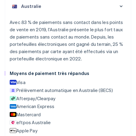
Allemagne
Deutsch
English
Australie
Avec 83 % de paiements sans contact dans les points
English
de vente en 2019, l'Australie présente le plus fort taux
Autriche
de paiements sans contact au monde. Depuis, les
Deutsch
English
portefeuilles électroniques ont gagné du terrain, 25 %
Belgique
des paiements par carte ayant été effectués via un
Nederlands
Français
Deutsch
English
Brésil
portefeuille électronique en 2022.
Português
English
Bulgarie
Moyens de paiement très répandus
English
Visa
Canada
English
Français
Prélèvement automatique en Australie (BECS)
Chine continentale
Afterpay/Clearpay
简体中文
English
American Express
Chypre
English
Mastercard
Croatie
eftpos Australie
English
Italiano
Apple Pay
Danemark