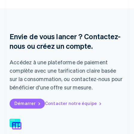
English
Italie
Italiano
English
Japon
日本語
English
Lettonie
Envie de vous lancer ? Contactez-
English
nous ou créez un compte.
Liechtenstein
Deutsch
English
Lituanie
Accédez à une plateforme de paiement
English
Luxembourg
complète avec une tarification claire basée
Français
Deutsch
English
sur la consommation, ou contactez-nous pour
Malaisie
bénéficier d'une offre sur mesure.
English
简体中文
Malte
English
Démarrer
Contacter notre équipe
Mexique
Español
English
Norvège
English
Nouvelle-Zélande