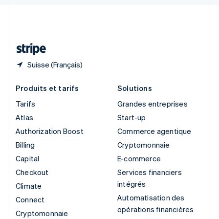
Svenska
English
Suisse
Deutsch
Français
Italiano
English
Thaïlande
ไทย
English
Suisse (Français)
Produits et tarifs
Solutions
Tarifs
Grandes entreprises
Atlas
Start-up
Authorization Boost
Commerce agentique
Billing
Cryptomonnaie
Capital
E-commerce
Checkout
Services financiers
intégrés
Climate
Automatisation des
Connect
opérations financières
Cryptomonnaie