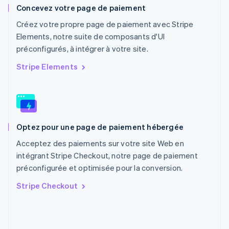
English
Concevez votre page de paiement
Pays-Bas
Nederlands
English
Créez votre propre page de paiement avec Stripe
Pologne
Elements, notre suite de composants d'UI
English
préconfigurés, à intégrer à votre site.
Portugal
Português
English
Stripe Elements
R.A.S. de Hong Kong, Chine
English
简体中文
République tchèque
English
Roumanie
Optez pour une page de paiement hébergée
English
Royaume-Uni
Acceptez des paiements sur votre site Web en
English
intégrant Stripe Checkout, notre page de paiement
Singapour
préconfigurée et optimisée pour la conversion.
English
简体中文
Slovaquie
Stripe Checkout
English
Slovénie
English
Italiano
Suède