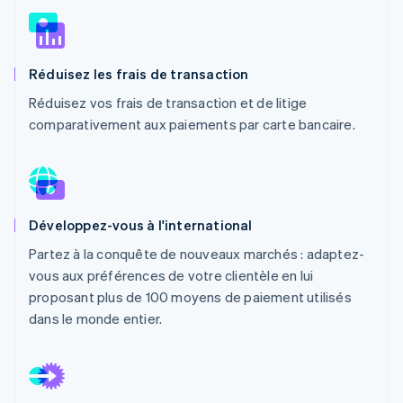
Découvrez les prochaines évolutions
Commerce en ligne
Radar
Prévention de la fraude
Réduisez les frais de transaction
Écosystème
Atlas
Constitution de start-up
Réduisez vos frais de transaction et de litige
Partenaires
comparativement aux paiements par carte bancaire.
Climate
Stripe App Marketplace
Élimination du carbone
Identity
Vérification de l'identité
Développez-vous à l'international
Partez à la conquête de nouveaux marchés : adaptez-
vous aux préférences de votre clientèle en lui
Stripe Sessions 2026
proposant plus de 100 moyens de paiement utilisés
Découvrez comment Stripe construit l’infrastructure écono
dans le monde entier.
Regarder la vidéo