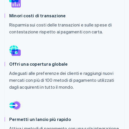
Scopri cosa ti aspetta
Radar
Ecosistema
Minori costi di transazione
Prevenzione delle frodi
Risparmia sui costi delle transazioni e sulle spese di
Partner
Atlas
contestazione rispetto ai pagamenti con carta.
Stripe App Marketplace
Costituzione di start-up
Climate
Rimozione del carbonio
Identity
Verifica online dell'identità
Offri una copertura globale
Adeguati alle preferenze dei clienti e raggiungi nuovi
mercati con più di 100 metodi di pagamento utilizzati
dagli acquirenti in tutto il mondo.
Stripe Sessions 2026
Scopri come Stripe sta costruendo l'infrastruttura economi
Guarda ora
Permetti un lancio più rapido
Attiva i metodi di pagamento con una sola integrazione