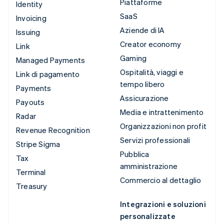
Piattaforme
Identity
SaaS
Invoicing
Aziende di IA
Issuing
Creator economy
Link
Gaming
Managed Payments
Ospitalità, viaggi e
Link di pagamento
tempo libero
Payments
Assicurazione
Payouts
Media e intrattenimento
Radar
Organizzazioni non profit
Revenue Recognition
Servizi professionali
Stripe Sigma
Pubblica
Tax
amministrazione
Terminal
Commercio al dettaglio
Treasury
Integrazioni e soluzioni
personalizzate