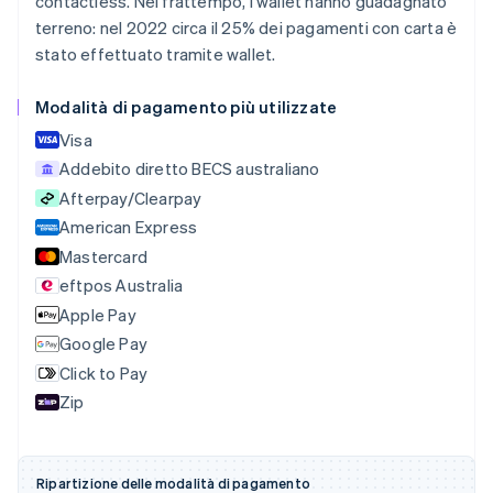
contactless. Nel frattempo, i wallet hanno guadagnato
Belgio
terreno: nel 2022 circa il 25% dei pagamenti con carta è
Nederlands
Français
Deutsch
English
stato effettuato tramite wallet.
Brasile
Português
English
Modalità di pagamento più utilizzate
Bulgaria
English
Visa
Canada
Addebito diretto BECS australiano
English
Français
Cina continentale
Afterpay/Clearpay
简体中文
English
American Express
Cipro
Mastercard
English
eftpos Australia
Croazia
English
Italiano
Apple Pay
Danimarca
Google Pay
English
Click to Pay
Emirati Arabi Uniti
English
Zip
Estonia
English
Finlandia
Ripartizione delle modalità di pagamento
English
Svenska