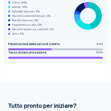
Carte:
46
%
Francia
Wallet:
22
%
Français
English
Addebiti bancari:
9
%
Germania
Reindirizzamenti bancari:
3
%
Deutsch
English
Bonifici bancari:
2
%
Giappone
Pagamento a rate:
13
%
Voucher basati sui contanti:
0
%
日本語
English
Altro:
5
%
Gibilterra
English
Grecia
Penetrazione delle carte di credito
46
%
English
Tasso di bancarizzazione
100
%
India
English
Irlanda
English
Italia
Italiano
English
Lettonia
English
Liechtenstein
Deutsch
English
Tutto pronto per iniziare?
Lituania
English