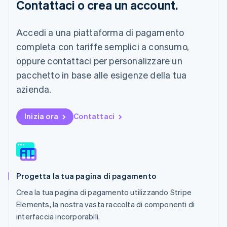
Contattaci o crea un account.
Lussemburgo
Français
Deutsch
English
Malaysia
Accedi a una piattaforma di pagamento
English
简体中文
completa con tariffe semplici a consumo,
Malta
oppure contattaci per personalizzare un
English
Messico
pacchetto in base alle esigenze della tua
Español
English
azienda.
Norvegia
English
Nuova Zelanda
Inizia ora
Contattaci
English
Paesi Bassi
Nederlands
English
Polonia
English
Portogallo
Progetta la tua pagina di pagamento
Português
English
Crea la tua pagina di pagamento utilizzando Stripe
RAS di Hong Kong, Cina
English
简体中文
Elements, la nostra vasta raccolta di componenti di
Regno Unito
interfaccia incorporabili.
English