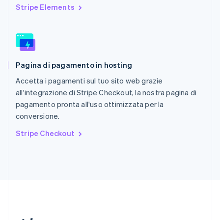
Repubblica Ceca
Stripe Elements
English
Romania
English
Singapore
English
简体中文
Pagina di pagamento in hosting
Slovacchia
English
Accetta i pagamenti sul tuo sito web grazie
Slovenia
all'integrazione di Stripe Checkout, la nostra pagina di
English
Italiano
pagamento pronta all'uso ottimizzata per la
Spagna
conversione.
Español
English
Stati Uniti
Stripe Checkout
English
Español
简体中文
Svezia
Svenska
English
Svizzera
Deutsch
Français
Italiano
English
Thailandia
ไทย
English
Ungheria
English