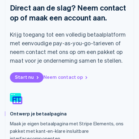
Maleisië
Direct aan de slag? Neem contact
English
简体中文
op of maak een account aan.
Malta
English
Mexico
Krijg toegang tot een volledig betaalplatform
Español
English
Nederland
met eenvoudige pay-as-you-go-tarieven of
Nederlands
English
neem contact met ons op om een pakket op
Nieuw-Zeeland
maat voor je onderneming samen te stellen.
English
Noorwegen
English
Start nu
Neem contact op
Oostenrijk
Deutsch
English
Polen
English
Portugal
Português
English
Ontwerp je betaalpagina
Roemenië
English
Maak je eigen betaalpagina met Stripe Elements, ons
Singapore
pakket met kant-en-klare insluitbare
English
简体中文
interfacecomponenten.