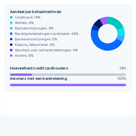
Hongarije
English
Aandeel per betaalmethode
Hongkong SAR, China
Creditcard:
19
%
English
简体中文
Wallets:
8
%
Ierland
Bankafschrijvingen:
6
%
Beveiligde betalingen via de bank:
46
%
English
Bankoverschrijvingen:
5
%
India
Koop nu, betaal later:
8
%
English
Vouchers voor contante betalingen:
0
%
Italië
Anders:
8
%
Italiano
English
Japan
Hoeveelheid creditcardhouders
19
%
日本語
English
Kroatië
Inwoners met een bankrekening
100
%
English
Italiano
Letland
English
Liechtenstein
Deutsch
English
Litouwen
English
Luxemburg
Français
Deutsch
English