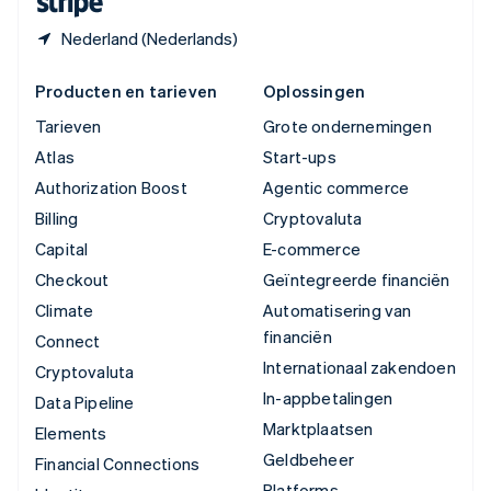
Nederland (Nederlands)
Producten en tarieven
Oplossingen
Tarieven
Grote ondernemingen
Atlas
Start-ups
Authorization Boost
Agentic commerce
Billing
Cryptovaluta
Capital
E-commerce
Checkout
Geïntegreerde financiën
Climate
Automatisering van
financiën
Connect
Internationaal zakendoen
Cryptovaluta
In-appbetalingen
Data Pipeline
Marktplaatsen
Elements
Geldbeheer
Financial Connections
Platforms