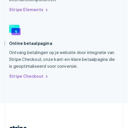
Slovenië
English
Italiano
Stripe Elements
Slowakije
English
Spanje
Español
English
Thailand
Online betaalpagina
ไทย
English
Tsjechië
Ontvang betalingen op je website door integratie van
English
Stripe Checkout, onze kant-en-klare betaalpagina die
Vasteland van China
is geoptimaliseerd voor conversie.
简体中文
English
Verenigd Koninkrijk
Stripe Checkout
English
Verenigde Arabische Emiraten
English
Verenigde Staten
English
Español
简体中文
Zweden
Svenska
English
Zwitserland
Deutsch
Français
Italiano
English