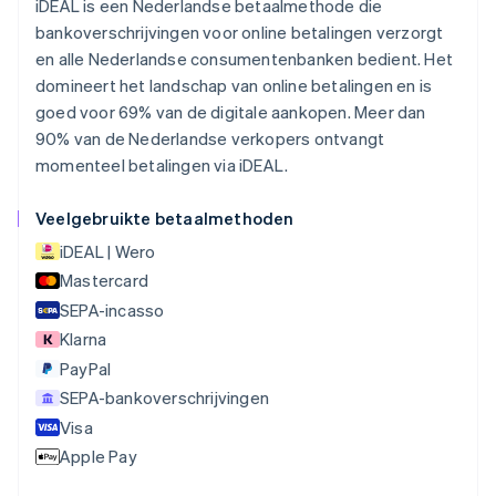
iDEAL is een Nederlandse betaalmethode die
Brazilië
bankoverschrijvingen voor online betalingen verzorgt
Português
English
en alle Nederlandse consumentenbanken bedient. Het
Bulgarije
English
domineert het landschap van online betalingen en is
Canada
goed voor 69% van de digitale aankopen. Meer dan
English
Français
90% van de Nederlandse verkopers ontvangt
Cyprus
momenteel betalingen via iDEAL.
English
Denemarken
English
Veelgebruikte betaalmethoden
Duitsland
iDEAL | Wero
Deutsch
English
Mastercard
Estland
English
SEPA-incasso
Finland
Klarna
English
Svenska
PayPal
Frankrijk
Français
English
SEPA-bankoverschrijvingen
Gibraltar
Visa
English
Apple Pay
Griekenland
English