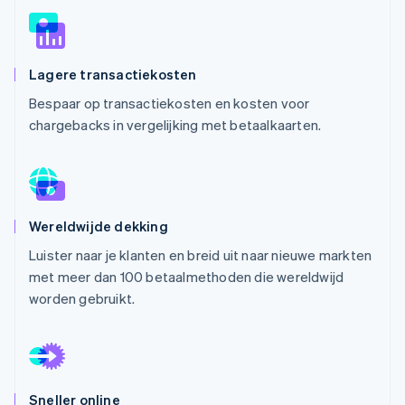
Oprichting van een start-up
Climate
Ecosysteem
CO₂-verwijdering
Lagere transactiekosten
Partners
Identity
Stripe App Marketplace
Bespaar op transactiekosten en kosten voor
Online identiteitsverificatie
chargebacks in vergelijking met betaalkaarten.
Stripe Sessions 2026
Wereldwijde dekking
Ontdek hoe Stripe de economische infrastructuu
Nu bekijken
Luister naar je klanten en breid uit naar nieuwe markten
met meer dan 100 betaalmethoden die wereldwijd
worden gebruikt.
Sneller online