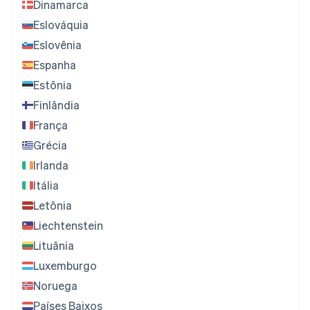
Dinamarca
Eslováquia
Eslovênia
Espanha
Estônia
Finlândia
França
Grécia
Irlanda
Itália
Letônia
Liechtenstein
Lituânia
Luxemburgo
Noruega
Países Baixos