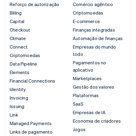
Reforço de autorização
Comércio agêntico
Billing
Criptomoedas
Capital
E-commerce
Checkout
Finanças integradas
Climate
Automação de finanças
Connect
Empresas do mundo
todo
Criptomoedas
Pagamentos no
Data Pipeline
aplicativo
Elements
Marketplaces
Financial Connections
Gestão dos valores
Identity
Plataformas
Invoicing
SaaS
Issuing
Empresas de IA
Link
Economia de criadores
Managed Payments
Jogos
Links de pagamento