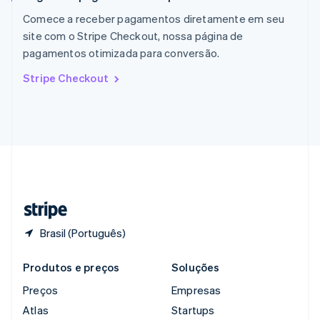
Reino Unido
Comece a receber pagamentos diretamente em seu
English
site com o Stripe Checkout, nossa página de
República Tcheca
pagamentos otimizada para conversão.
English
Romênia
Stripe Checkout
English
Singapura
English
简体中文
Suécia
Svenska
English
Suíça
Deutsch
Français
Italiano
English
Tailândia
ไทย
English
Brasil (Português)
Produtos e preços
Soluções
Preços
Empresas
Atlas
Startups