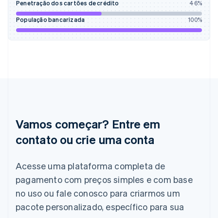
Penetração dos cartões de crédito
46
%
Finlândia
English
Svenska
População bancarizada
100
%
França
Français
English
Gibraltar
English
Grécia
English
Hungria
English
Índia
English
Vamos começar? Entre em
Irlanda
English
contato ou crie uma conta
Itália
Italiano
English
Acesse uma plataforma completa de
Japão
pagamento com preços simples e com base
日本語
English
Letônia
no uso ou fale conosco para criarmos um
English
pacote personalizado, específico para sua
Liechtenstein
Deutsch
English