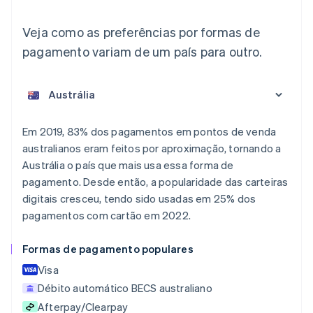
Veja como as preferências por formas de
pagamento variam de um país para outro.
Em 2019, 83% dos pagamentos em pontos de venda
australianos eram feitos por aproximação, tornando a
Alemanha
Austrália o país que mais usa essa forma de
Deutsch
English
pagamento. Desde então, a popularidade das carteiras
Austrália
digitais cresceu, tendo sido usadas em 25% dos
English
Áustria
pagamentos com cartão em 2022.
Deutsch
English
Bélgica
Formas de pagamento populares
Nederlands
Français
Deutsch
English
Brasil
Visa
Português
English
Débito automático BECS australiano
Bulgária
Afterpay/Clearpay
English