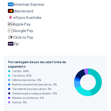
American Express
Canadá
English
Français
Mastercard
China continental
eftpos Australia
简体中文
English
Apple Pay
Chipre
English
Google Pay
Croácia
Click to Pay
English
Italiano
Zip
Dinamarca
English
Emirados Árabes Unidos
English
Porcentagem de uso de cada forma de
Eslováquia
pagamento
English
Cartão:
46
%
Eslovênia
Carteiras:
22
%
Débitos bancários:
9
%
English
Italiano
Redirecionamentos bancários:
3
%
Espanha
Transferências bancárias:
2
%
Español
English
Compre agora e pague depois:
13
%
Estados Unidos
Boletos ou similares:
0
%
English
Español
简体中文
Outras:
5
%
Estônia
English