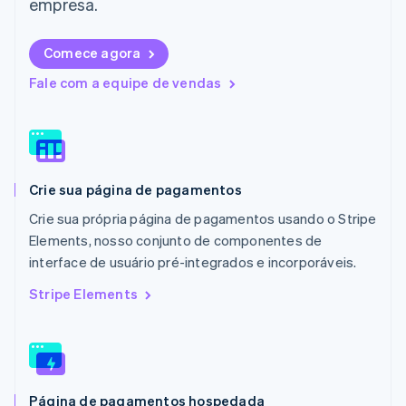
empresa.
Lituânia
English
Comece agora
Luxemburgo
Français
Deutsch
English
Fale com a equipe de vendas
Malásia
English
简体中文
Malta
English
México
Español
English
Crie sua página de pagamentos
Noruega
English
Crie sua própria página de pagamentos usando o Stripe
Nova Zelândia
Elements, nosso conjunto de componentes de
English
interface de usuário pré-integrados e incorporáveis.
Países Baixos
Nederlands
English
Stripe Elements
Polônia
English
Portugal
Português
English
RAE de Hong Kong, China
Página de pagamentos hospedada
English
简体中文