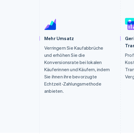
Optimierung der
Datensynchronisier
Autorisierungsraten
Link
Beschleunigter Bezahlvorgang
Financial Connections
Verbundene Finanzdaten
Mehr Umsatz
Ger
Tra
Verringern Sie Kaufabbrüche
und erhöhen Sie die
Prof
Konversionsrate bei lokalen
Kos
Käuferinnen und Käufern, indem
Tra
Sie ihnen ihre bevorzugte
Verg
Echtzeit-Zahlungsmethode
anbieten.