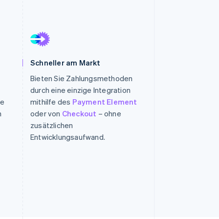
Stripe-Sessions 2026
Erfahren Sie, wie Stripe
Lösungen für die
Wirtschaftsinfrastruktur
Schneller am Markt
für KI aufbaut.
Bieten Sie Zahlungsmethoden
Jetzt ansehen
durch eine einzige Integration
ie
mithilfe des
Payment Element
n
oder von
Checkout
– ohne
zusätzlichen
Entwicklungsaufwand.