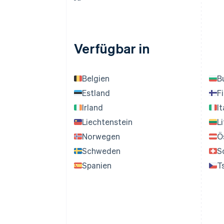
Verfügbar in
Belgien
B
Estland
F
Irland
It
Liechtenstein
L
Norwegen
Ö
Schweden
S
Spanien
T