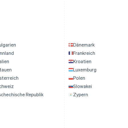
ulgarien
Dänemark
innland
Frankreich
alien
Kroatien
itauen
Luxemburg
sterreich
Polen
chweiz
Slowakei
schechische Republik
Zypern