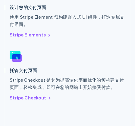
English
Italiano
设计您的支付页面
泰国
ไทย
English
使用 Stripe Element 预构建嵌入式 UI 组件，打造专属支
希腊
付界面。
English
西班牙
Stripe Elements
Español
English
新加坡
English
简体中文
新西兰
English
托管支付页面
匈牙利
English
Stripe Checkout 是专为提高转化率而优化的预构建支付
意大利
页面，轻松集成，即可在您的网站上开始接受付款。
Italiano
English
印度
Stripe Checkout
English
英国
English
直布罗陀
English
中国内地