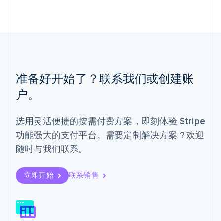
English
马来西亚
English
简体中文
美国
English
Español
简体中文
墨西哥
Español
English
准备好开始了？联系我们或创建账
挪威
English
户。
葡萄牙
Português
English
日本
选用灵活便捷的按需付费方案，即刻体验 Stripe
日本語
English
功能强大的支付平台。需要定制解决方案？欢迎
瑞典
Svenska
English
随时与我们联系。
瑞士
Deutsch
Français
Italiano
English
塞浦路斯
立即开始
联系销售
English
斯洛伐克
English
斯洛文尼亚