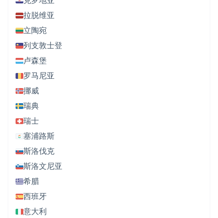
拉脱维亚
立陶宛
列支敦士登
卢森堡
罗马尼亚
挪威
瑞典
瑞士
塞浦路斯
斯洛伐克
斯洛文尼亚
希腊
西班牙
意大利