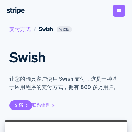
支付方式
Swish
按企业阶段
文档
学习
预览版
支付
营收
资金管理
平台
易市
大型企业
Stripe 文档
博客
Payments
Billing
Treasury
初创企业
API 参考文档
客户案例
Swish
在线支付
经常性收入
Con
库与 SDK
指南
企业财务
Managed
Metronome
Stripe Apps
Payments
按用量计费
Global
平台
备案商家解决
Payouts
Subscriptions
Capi
按应用场景
方案
平
支持
让您的瑞典客户使用 Swish 支付，这是一种基
向第三方
订阅管理
Payment links
客户
指南
智能体商务
打款
Invoicing
Trea
于应用程序的支付方式，拥有 800 多万用户。
加密货币
获取支持
无代码支付
一次性或定期
Capital
平
电子商务
接受线上付款
管理支持方案
企业融资
Checkout
账单
嵌入
嵌入式金融
实施预建结账流程
专业服务
预构建支付界
Crypto
Tax
融服
财务自动化
构建平台或交易市场
文档
联系销售
钱包、稳
面
销售税和增值
Iss
全球化企业
管理订阅
定币发行
Elements
税自动化
实体
应用内支付
提供按用量计费
灵活的 UI 组件
和发卡基
Crypto
Revenue
虚拟
交易市场
发行稳定币支持的支付卡
Onramp
支付方式
Recognition
础设施
公司
资金管理
使用代理预配和管理服务
可嵌入的
Access to
会计自动化
平台