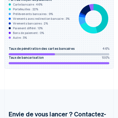
États-Unis
Carte bancaire :
46
%
English
Español
简体中文
Portefeuilles :
22
%
Finlande
Prélèvements bancaires :
9
%
Virements avec redirection bancaire :
3
%
English
Svenska
Virements bancaires :
2
%
France
Paiement différé :
13
%
Français
English
Bons de paiement :
0
%
Gibraltar
Autre :
5
%
English
Grèce
Taux de pénétration des cartes bancaires
46
%
English
Hongrie
Taux de bancarisation
100
%
English
Inde
English
Irlande
English
Italie
Italiano
English
Japon
日本語
English
Lettonie
Envie de vous lancer ? Contactez-
English