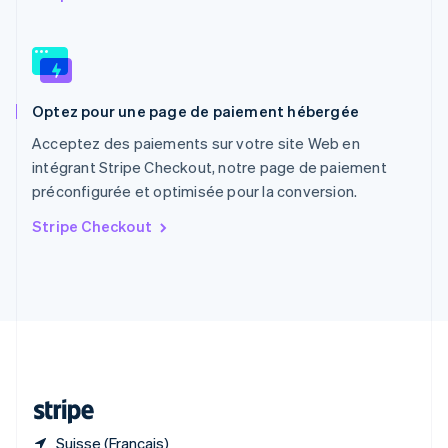
R.A.S. de Hong Kong, Chine
English
简体中文
République tchèque
English
Roumanie
Optez pour une page de paiement hébergée
English
Royaume-Uni
Acceptez des paiements sur votre site Web en
English
intégrant Stripe Checkout, notre page de paiement
Singapour
préconfigurée et optimisée pour la conversion.
English
简体中文
Slovaquie
Stripe Checkout
English
Slovénie
English
Italiano
Suède
Svenska
English
Suisse
Deutsch
Français
Italiano
English
Thaïlande
ไทย
English
Suisse (Français)