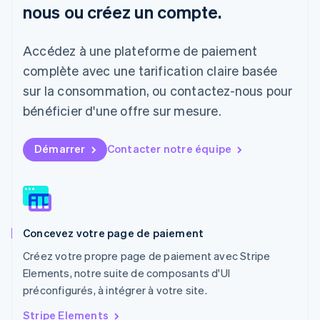
nous ou créez un compte.
Liechtenstein
Deutsch
English
Lituanie
Accédez à une plateforme de paiement
English
Luxembourg
complète avec une tarification claire basée
Français
Deutsch
English
sur la consommation, ou contactez-nous pour
Malaisie
bénéficier d'une offre sur mesure.
English
简体中文
Malte
English
Démarrer
Contacter notre équipe
Mexique
Español
English
Norvège
English
Nouvelle-Zélande
English
Concevez votre page de paiement
Pays-Bas
Nederlands
English
Créez votre propre page de paiement avec Stripe
Pologne
Elements, notre suite de composants d'UI
English
préconfigurés, à intégrer à votre site.
Portugal
Português
English
Stripe Elements