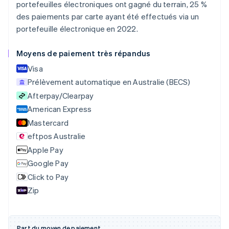
portefeuilles électroniques ont gagné du terrain, 25 %
Belgique
des paiements par carte ayant été effectués via un
Nederlands
Français
Deutsch
English
Brésil
portefeuille électronique en 2022.
Português
English
Bulgarie
Moyens de paiement très répandus
English
Visa
Canada
English
Français
Prélèvement automatique en Australie (BECS)
Chine continentale
Afterpay/Clearpay
简体中文
English
American Express
Chypre
English
Mastercard
Croatie
eftpos Australie
English
Italiano
Apple Pay
Danemark
English
Google Pay
Émirats arabes unis
Click to Pay
English
Zip
Espagne
Español
English
Estonie
English
Part du moyen de paiement