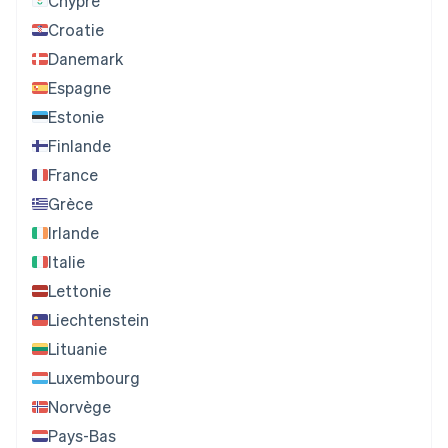
Chypre
Croatie
Danemark
Espagne
Estonie
Finlande
France
Grèce
Irlande
Italie
Lettonie
Liechtenstein
Lituanie
Luxembourg
Norvège
Pays-Bas