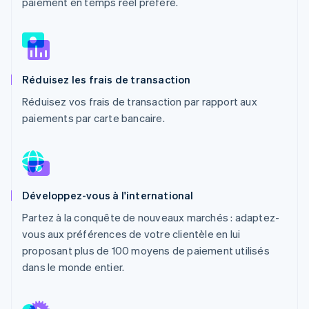
paiement en temps réel préféré.
Découvrez les prochaines évolutions
Commerce en ligne
Radar
Prévention de la fraude
Écosystème
Atlas
Constitution de start-up
Réduisez les frais de transaction
Partenaires
Climate
Stripe App Marketplace
Réduisez vos frais de transaction par rapport aux
Élimination du carbone
paiements par carte bancaire.
Identity
Vérification de l'identité
Développez-vous à l'international
Partez à la conquête de nouveaux marchés : adaptez-
Stripe Sessions 2026
vous aux préférences de votre clientèle en lui
Découvrez comment Stripe construit l’infrastructure écono
proposant plus de 100 moyens de paiement utilisés
Regarder la vidéo
dans le monde entier.