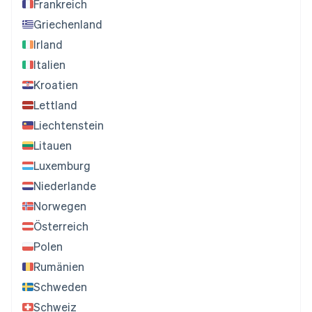
Frankreich
Griechenland
Irland
Italien
Kroatien
Lettland
Liechtenstein
Litauen
Luxemburg
Niederlande
Norwegen
Österreich
Polen
Rumänien
Schweden
Schweiz