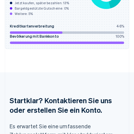
日本語
English
Jetzt kaufen, später bezahlen:
13
%
Kanada
Bargeldgestützte Gutscheine:
0
%
Weitere:
5
%
English
Français
Kroatien
Kreditkartenverbreitung
46
%
English
Italiano
Lettland
Bevölkerung mit Bankkonto
100
%
English
Liechtenstein
Deutsch
English
Litauen
English
Luxemburg
Français
Deutsch
English
Malaysia
English
简体中文
Malta
Startklar? Kontaktieren Sie uns
English
Mexiko
oder erstellen Sie ein Konto.
Español
English
Neuseeland
Es erwartet Sie eine umfassende
English
Niederlande