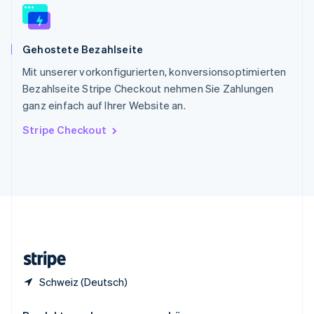
China
English
简体中文
Spanien
Gehostete Bezahlseite
Español
English
Thailand
Mit unserer vorkonfigurierten, konversionsoptimierten
ไทย
English
Bezahlseite Stripe Checkout nehmen Sie Zahlungen
Tschechische Republik
ganz einfach auf Ihrer Website an.
English
Ungarn
Stripe Checkout
English
Vereinigte Arabische Emirate
English
Vereinigte Staaten
English
Español
简体中文
Vereinigtes Königreich
English
Zypern
English
Schweiz (Deutsch)