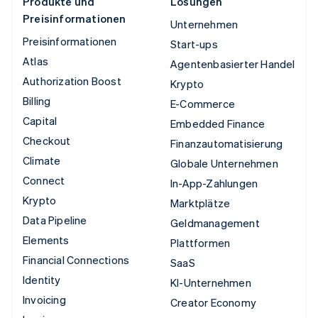
Produkte und
Lösungen
Preisinformationen
Unternehmen
Preisinformationen
Start-ups
Atlas
Agentenbasierter Handel
Authorization Boost
Krypto
Billing
E-Commerce
Capital
Embedded Finance
Checkout
Finanzautomatisierung
Climate
Globale Unternehmen
Connect
In-App-Zahlungen
Krypto
Marktplätze
Data Pipeline
Geldmanagement
Elements
Plattformen
Financial Connections
SaaS
Identity
KI-Unternehmen
Invoicing
Creator Economy