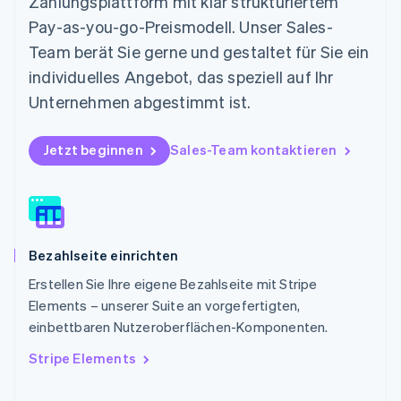
Zahlungsplattform mit klar strukturiertem
Nederlands
English
Pay-as-you-go-Preismodell. Unser Sales-
Norwegen
English
Team berät Sie gerne und gestaltet für Sie ein
Österreich
individuelles Angebot, das speziell auf Ihr
Deutsch
English
Polen
Unternehmen abgestimmt ist.
English
Portugal
Jetzt beginnen
Sales-Team kontaktieren
Português
English
Rumänien
English
Schweden
Svenska
English
Schweiz
Bezahlseite einrichten
Deutsch
Français
Italiano
English
Singapur
Erstellen Sie Ihre eigene Bezahlseite mit Stripe
English
简体中文
Elements – unserer Suite an vorgefertigten,
Slowakei
einbettbaren Nutzeroberflächen-Komponenten.
English
Slowenien
Stripe Elements
English
Italiano
Sonderverwaltungsregion Hongkong,