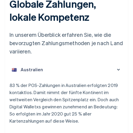
Globale Zahlungen,
lokale Kompetenz
In unserem Überblick erfahren Sie, wie die
bevorzugten Zahlungsmethoden je nach Land
variieren.
Australien
83 % der POS-Zahlungen in Australien erfolgten 2019
English
kontaktlos. Damit nimmt der fünfte Kontinent im
Belgien
weltweiten Vergleich den Spitzenplatz ein. Doch auch
Nederlands
Français
Deutsch
English
Brasilien
Digital Walletxs gewinnen zunehmend an Bedeutung:
Português
English
So erfolgten im Jahr 2020 gut 25 % aller
Bulgarien
Kartenzahlungen auf diese Weise.
English
Dänemark