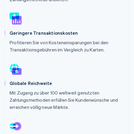
Betrugsprävention
Ecosystem
Atlas
Start-up-Gründung
Partner
Stripe App-Marktplatz
Climate
CO₂-Entnahme
Geringere Transaktionskosten
Identity
Profitieren Sie von Kosteneinsparungen bei den
Online-Identitätsprüfung
Transaktionsgebühren im Vergleich zu Karten.
Stripe-Sessions 2026
Globale Reichweite
Erfahren Sie, wie Stripe Lösungen für die Wirtschaft
Jetzt ansehen
Mit Zugang zu über 100 weltweit genutzten
Zahlungsmethoden erfüllen Sie Kundenwünsche und
erreichen völlig neue Märkte.