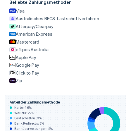
Beliebte Zahlungsmethoden
English
Deutschland
Visa
Deutsch
English
Australisches BECS-Lastschriftverfahren
Estland
Afterpay/Clearpay
English
Festlandchina
American Express
简体中文
English
Mastercard
Finnland
eftpos Australia
English
Svenska
Frankreich
Apple Pay
Français
English
Google Pay
Gibraltar
Click to Pay
English
Griechenland
Zip
English
Indien
English
Anteil der Zahlungsmethode
Irland
Karte:
46
%
English
Wallets:
22
%
Italien
Lastschriften:
9
%
Italiano
English
Bank Redirects:
3
%
Japan
Banküberweisungen:
2
%