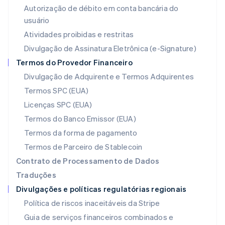
Liechtenstein
Autorização de débito em conta bancária do
Deutsch
English
usuário
Lituânia
Atividades proibidas e restritas
English
Luxemburgo
Divulgação de Assinatura Eletrônica (e-Signature)
Français
Deutsch
English
Termos do Provedor Financeiro
Malásia
Divulgação de Adquirente e Termos Adquirentes
English
简体中文
Malta
Termos SPC (EUA)
English
Licenças SPC (EUA)
México
Español
English
Termos do Banco Emissor (EUA)
Noruega
Termos da forma de pagamento
English
Nova Zelândia
Termos de Parceiro de Stablecoin
English
Contrato de Processamento de Dados
Países Baixos
Traduções
Nederlands
English
Divulgações e políticas regulatórias regionais
Polônia
English
Política de riscos inaceitáveis da Stripe
Portugal
Guia de serviços financeiros combinados e
Português
English