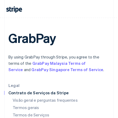
Estônia
English
Finlândia
English
Svenska
França
Français
English
GrabPay
Gibraltar
English
Grécia
English
Hungria
By using GrabPay through Stripe, you agree to the
English
terms of the
GrabPay Malaysia Terms of
Índia
Service
and
GrabPay Singapore Terms of Service
.
English
Irlanda
English
Legal
Itália
Contrato de Serviços da Stripe
Italiano
English
Japão
Visão geral e perguntas frequentes
日本語
English
Termos gerais
Letônia
Termos de Serviços
English