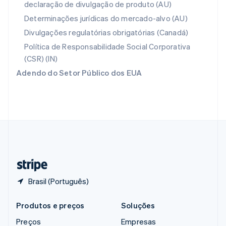
declaração de divulgação de produto (AU)
RAE de Hong Kong, China
English
简体中文
Determinações jurídicas do mercado-alvo (AU)
Reino Unido
Divulgações regulatórias obrigatórias (Canadá)
English
República Tcheca
Política de Responsabilidade Social Corporativa
English
(CSR) (IN)
Romênia
Adendo do Setor Público dos EUA
English
Singapura
English
简体中文
Suécia
Svenska
English
Suíça
Deutsch
Français
Italiano
English
Tailândia
ไทย
English
Brasil (Português)
Produtos e preços
Soluções
Preços
Empresas