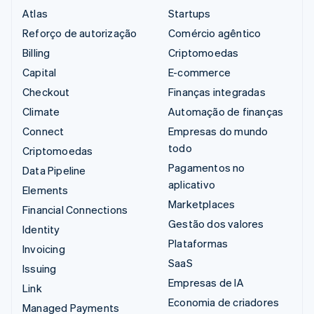
Atlas
Startups
Reforço de autorização
Comércio agêntico
Billing
Criptomoedas
Capital
E-commerce
Checkout
Finanças integradas
Climate
Automação de finanças
Connect
Empresas do mundo
todo
Criptomoedas
Pagamentos no
Data Pipeline
aplicativo
Elements
Marketplaces
Financial Connections
Gestão dos valores
Identity
Plataformas
Invoicing
SaaS
Issuing
Empresas de IA
Link
Economia de criadores
Managed Payments