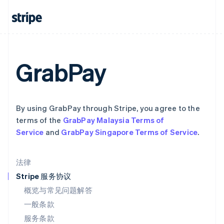
立陶宛
English
列支敦士登
Deutsch
English
卢森堡
Français
Deutsch
English
GrabPay
罗马尼亚
English
马尔他
English
By using GrabPay through Stripe, you agree to the
马来西亚
terms of the
GrabPay Malaysia Terms of
English
简体中文
Service
and
GrabPay Singapore Terms of Service
.
美国
English
Español
简体中文
墨西哥
法律
Español
English
挪威
Stripe 服务协议
English
概览与常见问题解答
葡萄牙
一般条款
Português
English
日本
服务条款
日本語
English