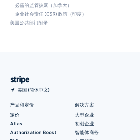
必需的监管披露（加拿大）
意大利
Italiano
English
企业社会责任 (CSR) 政策（印度）
印度
美国公共部门附录
English
英国
English
直布罗陀
English
中国内地
简体中文
English
中国香港特别行政区
English
简体中文
美国 (简体中文)
产品和定价
解决方案
定价
大型企业
Atlas
初创企业
Authorization Boost
智能体商务