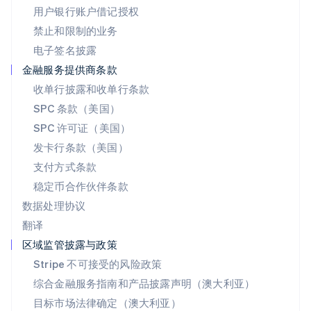
用户银行账户借记授权
瑞典
Svenska
English
禁止和限制的业务
瑞士
电子签名披露
Deutsch
Français
Italiano
English
塞浦路斯
金融服务提供商条款
English
收单行披露和收单行条款
斯洛伐克
SPC 条款（美国）
English
斯洛文尼亚
SPC 许可证（美国）
English
Italiano
发卡行条款（美国）
泰国
支付方式条款
ไทย
English
希腊
稳定币合作伙伴条款
English
数据处理协议
西班牙
翻译
Español
English
新加坡
区域监管披露与政策
English
简体中文
Stripe 不可接受的风险政策
新西兰
综合金融服务指南和产品披露声明（澳大利亚）
English
匈牙利
目标市场法律确定（澳大利亚）
English