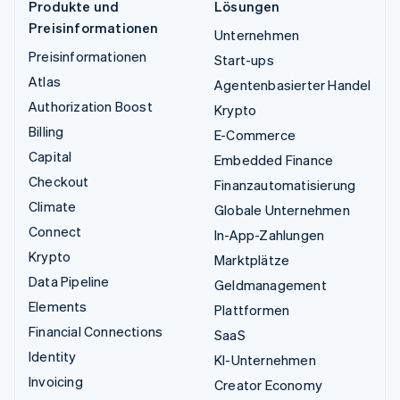
Produkte und
Lösungen
Preisinformationen
Unternehmen
Preisinformationen
Start-ups
Atlas
Agentenbasierter Handel
Authorization Boost
Krypto
Billing
E-Commerce
Capital
Embedded Finance
Checkout
Finanzautomatisierung
Climate
Globale Unternehmen
Connect
In-App-Zahlungen
Krypto
Marktplätze
Data Pipeline
Geldmanagement
Elements
Plattformen
Financial Connections
SaaS
Identity
KI-Unternehmen
Invoicing
Creator Economy