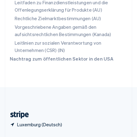
Leitfaden zu Finanzdienstleistungen und die
China
Offenlegungserklärung für Produkte (AU)
English
简体中文
Spanien
Rechtliche Zielmarktbestimmungen (AU)
Español
English
Vorgeschriebene Angaben gemäß den
Thailand
aufsichtsrechtlichen Bestimmungen (Kanada)
ไทย
English
Tschechische Republik
Leitlinien zur sozialen Verantwortung von
English
Unternehmen (CSR) (IN)
Ungarn
Nachtrag zum öffentlichen Sektor in den USA
English
Vereinigte Arabische Emirate
English
Vereinigte Staaten
English
Español
简体中文
Vereinigtes Königreich
English
Zypern
English
Luxemburg (Deutsch)