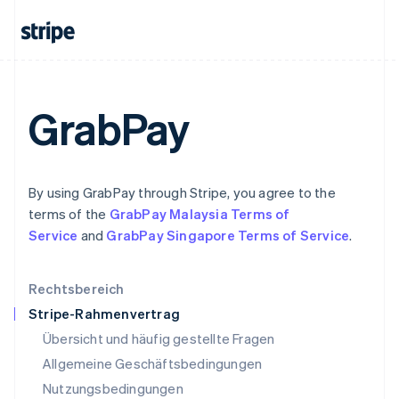
日本語
English
Kanada
English
Français
Kroatien
English
Italiano
Lettland
GrabPay
English
Liechtenstein
Deutsch
English
Litauen
By using GrabPay through Stripe, you agree to the
English
Luxemburg
terms of the
GrabPay Malaysia Terms of
Français
Deutsch
English
Service
and
GrabPay Singapore Terms of Service
.
Malaysia
English
简体中文
Malta
Rechtsbereich
English
Stripe-Rahmenvertrag
Mexiko
Übersicht und häufig gestellte Fragen
Español
English
Neuseeland
Allgemeine Geschäftsbedingungen
English
Nutzungsbedingungen
Niederlande