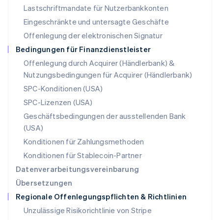
Lastschriftmandate für Nutzerbankkonten
Nederlands
English
Norwegen
Eingeschränkte und untersagte Geschäfte
English
Offenlegung der elektronischen Signatur
Österreich
Deutsch
English
Bedingungen für Finanzdienstleister
Polen
Offenlegung durch Acquirer (Händlerbank) &
English
Nutzungsbedingungen für Acquirer (Händlerbank)
Portugal
Português
English
SPC-Konditionen (USA)
Rumänien
SPC-Lizenzen (USA)
English
Schweden
Geschäftsbedingungen der ausstellenden Bank
Svenska
English
(USA)
Schweiz
Konditionen für Zahlungsmethoden
Deutsch
Français
Italiano
English
Singapur
Konditionen für Stablecoin-Partner
English
简体中文
Datenverarbeitungsvereinbarung
Slowakei
Übersetzungen
English
Regionale Offenlegungspflichten & Richtlinien
Slowenien
English
Italiano
Unzulässige Risikorichtlinie von Stripe
Sonderverwaltungsregion Hongkong,