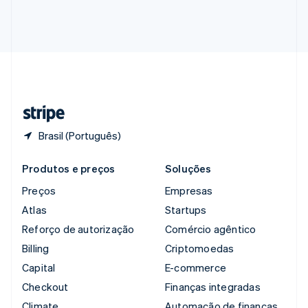
Singapura
English
简体中文
Suécia
Svenska
English
Suíça
Deutsch
Français
Italiano
English
Tailândia
ไทย
English
Brasil (Português)
Produtos e preços
Soluções
Preços
Empresas
Atlas
Startups
Reforço de autorização
Comércio agêntico
Billing
Criptomoedas
Capital
E-commerce
Checkout
Finanças integradas
Climate
Automação de finanças