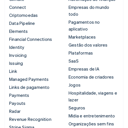
Connect
Empresas do mundo
todo
Criptomoedas
Pagamentos no
Data Pipeline
aplicativo
Elements
Marketplaces
Financial Connections
Gestão dos valores
Identity
Plataformas
Invoicing
SaaS
Issuing
Empresas de IA
Link
Economia de criadores
Managed Payments
Jogos
Links de pagamento
Hospitalidade, viagens e
Payments
lazer
Payouts
Seguros
Radar
Mídia e entretenimento
Revenue Recognition
Organizações sem fins
Stripe Sigma