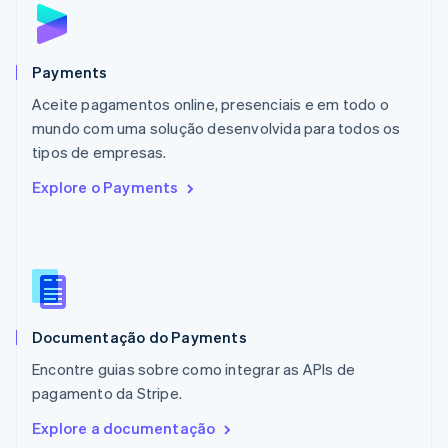
Malta
English
México
Español
English
Payments
Noruega
Aceite pagamentos online, presenciais e em todo o
English
mundo com uma solução desenvolvida para todos os
Nova Zelândia
English
tipos de empresas.
Países Baixos
Explore o Payments
Nederlands
English
Polônia
English
Portugal
Português
English
RAE de Hong Kong, China
English
简体中文
Documentação do Payments
Reino Unido
English
Encontre guias sobre como integrar as APIs de
República Tcheca
pagamento da Stripe.
English
Romênia
Explore a documentação
English