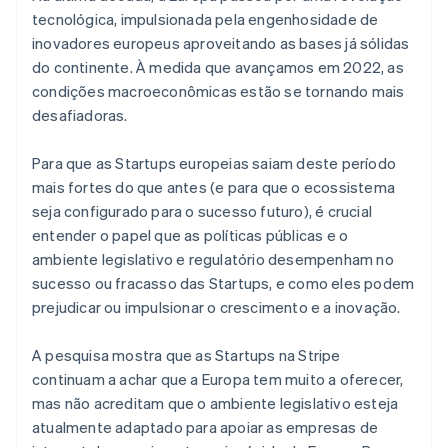
tecnológica, impulsionada pela engenhosidade de
inovadores europeus aproveitando as bases já sólidas
do continente. À medida que avançamos em 2022, as
condições macroeconômicas estão se tornando mais
Alemanha
desafiadoras.
Deutsch
English
Austrália
English
Para que as Startups europeias saiam deste período
Áustria
mais fortes do que antes (e para que o ecossistema
Deutsch
English
seja configurado para o sucesso futuro), é crucial
Bélgica
entender o papel que as políticas públicas e o
Nederlands
Français
Deutsch
English
Brasil
ambiente legislativo e regulatório desempenham no
Português
English
sucesso ou fracasso das Startups, e como eles podem
Bulgária
prejudicar ou impulsionar o crescimento e a inovação.
English
Canadá
A pesquisa mostra que as Startups na Stripe
English
Français
China continental
continuam a achar que a Europa tem muito a oferecer,
简体中文
English
mas não acreditam que o ambiente legislativo esteja
Chipre
atualmente adaptado para apoiar as empresas de
English