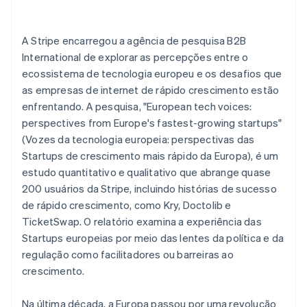
Ecossistema
A Stripe encarregou a agência de pesquisa B2B
International de explorar as percepções entre o
Stripe Sessions 2026
Parceiros
ecossistema de tecnologia europeu e os desafios que
Stripe App Marketplace
Veja como a Stripe está construindo a infraestrutura econô
Assista agora
as empresas de internet de rápido crescimento estão
enfrentando. A pesquisa, "European tech voices:
perspectives from Europe's fastest-growing startups"
(Vozes da tecnologia europeia: perspectivas das
Startups de crescimento mais rápido da Europa), é um
estudo quantitativo e qualitativo que abrange quase
200 usuários da Stripe, incluindo histórias de sucesso
de rápido crescimento, como Kry, Doctolib e
TicketSwap. O relatório examina a experiência das
Startups europeias por meio das lentes da política e da
regulação como facilitadores ou barreiras ao
crescimento.
Na última década, a Europa passou por uma revolução