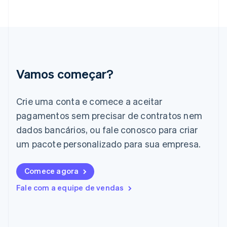
Grécia
English
Hungria
English
Índia
English
Irlanda
Vamos começar?
English
Itália
Crie uma conta e comece a aceitar
Italiano
English
Japão
pagamentos sem precisar de contratos nem
日本語
English
dados bancários, ou fale conosco para criar
Letônia
English
um pacote personalizado para sua empresa.
Liechtenstein
Deutsch
English
Comece agora
Lituânia
English
Fale com a equipe de vendas
Luxemburgo
Français
Deutsch
English
Malásia
English
简体中文