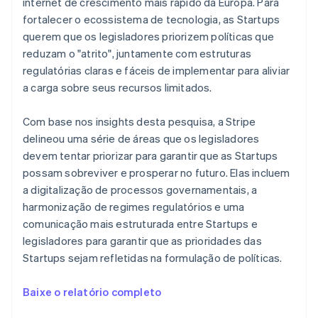
internet de crescimento mais rápido da Europa. Para
Croácia
fortalecer o ecossistema de tecnologia, as Startups
English
Italiano
Dinamarca
querem que os legisladores priorizem políticas que
English
reduzam o "atrito", juntamente com estruturas
Emirados Árabes Unidos
regulatórias claras e fáceis de implementar para aliviar
English
a carga sobre seus recursos limitados.
Eslováquia
English
Com base nos insights desta pesquisa, a Stripe
Eslovênia
delineou uma série de áreas que os legisladores
English
Italiano
Espanha
devem tentar priorizar para garantir que as Startups
Español
English
possam sobreviver e prosperar no futuro. Elas incluem
Estados Unidos
a digitalização de processos governamentais, a
English
Español
简体中文
harmonização de regimes regulatórios e uma
Estônia
comunicação mais estruturada entre Startups e
English
Finlândia
legisladores para garantir que as prioridades das
English
Svenska
Startups sejam refletidas na formulação de políticas.
França
Français
English
Baixe o relatório completo
Gibraltar
English