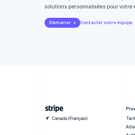
Belgique
solutions personnalisées pour votre 
Nederlands
Français
Deutsch
English
Brésil
Português
English
Démarrer
Contacter notre équipe
Bulgarie
English
Canada
English
Français
Chine continentale
简体中文
English
Chypre
English
Croatie
English
Italiano
Danemark
English
Émirats arabes unis
English
Prod
Canada (Français)
Tari
Atla