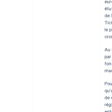
eur
étu
de 
Tic
le 
cro
Au 
par
fon
mac
Pou
qu'
de 
rég
ent