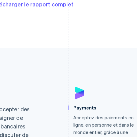
écharger le rapport complet
Espagne
Lettonie
Payments
Español
English
English
ccepter des
Estonie
Liechtenstein
signer de
Acceptez des paiements en
English
Deutsch
English
ligne, en personne et dans le
 bancaires.
États-Unis
Lituanie
monde entier, grâce à une
English
Español
简体中文
English
 discuter de