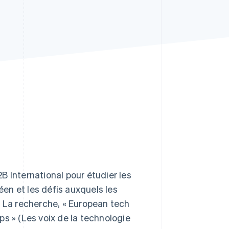
Stripe Sessions 2026
Découvrez comment
Stripe construit
l’infrastructure
économique pour l’IA.
Regarder
B International pour étudier les
en et les défis auxquels les
. La recherche, « European tech
s » (Les voix de la technologie