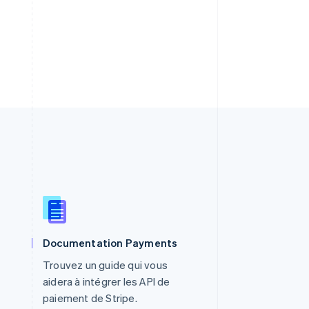
RAS de Hong Kong, Chine
Documentation Payments
English
简体中文
République tchèque
Trouvez un guide qui vous
English
aidera à intégrer les API de
Roumanie
paiement de Stripe.
English