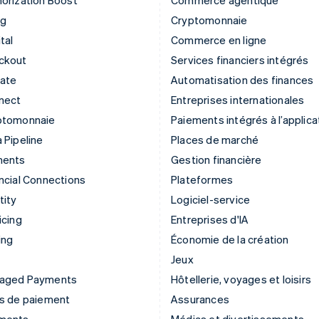
orization Boost
Commerce agentique
ng
Cryptomonnaie
tal
Commerce en ligne
ckout
Services financiers intégrés
mate
Automatisation des finances
nect
Entreprises internationales
ptomonnaie
Paiements intégrés à l’applica
 Pipeline
Places de marché
ments
Gestion financière
ncial Connections
Plateformes
tity
Logiciel-service
icing
Entreprises d'IA
ing
Économie de la création
Jeux
aged Payments
Hôtellerie, voyages et loisirs
ns de paiement
Assurances