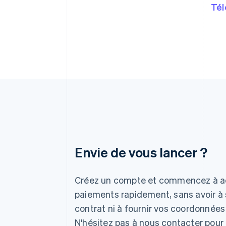
Tél
Envie de vous lancer ?
Allemagne
Deutsch
English
Créez un compte et commencez à a
Australie
paiements rapidement, sans avoir à 
English
contrat ni à fournir vos coordonnées
Autriche
Deutsch
English
N'hésitez pas à nous contacter pour