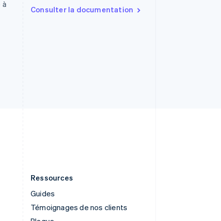
Royaume-Uni
 à
Consulter la documentation
English
Singapour
English
简体中文
Slovaquie
English
Slovénie
English
Italiano
Suède
Svenska
English
Suisse
Deutsch
Français
Italiano
English
Thaïlande
ไทย
English
Ressources
Guides
Témoignages de nos clients