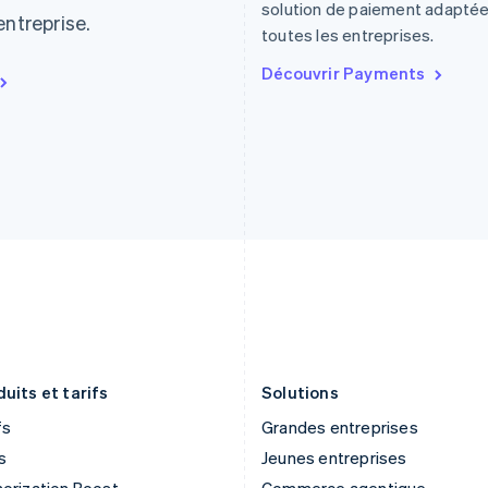
Finlande
Luxembourg
solution de paiement adaptée
entreprise.
English
Svenska
Français
Deutsch
English
toutes les entreprises.
France
Malaisie
Français
English
English
简体中文
Découvrir Payments
Gibraltar
Malte
English
English
Grèce
Mexique
English
Español
English
Hongrie
Norvège
English
English
Inde
Nouvelle-Zélande
English
English
Irlande
Pays-Bas
English
Nederlands
English
Italie
Pologne
Italiano
English
English
Japon
Portugal
日本語
English
Português
English
uits et tarifs
Solutions
fs
Grandes entreprises
s
Jeunes entreprises