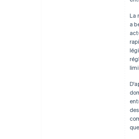
La 
a b
act
rap
lég
rég
lim
D'a
dom
ent
des
com
que