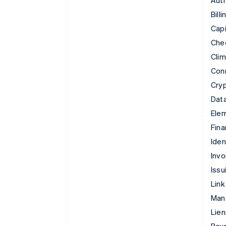
Auth
Billi
Capi
Che
Cli
Con
Cry
Data
Ele
Fina
Iden
Invo
Issu
Link
Man
Lie