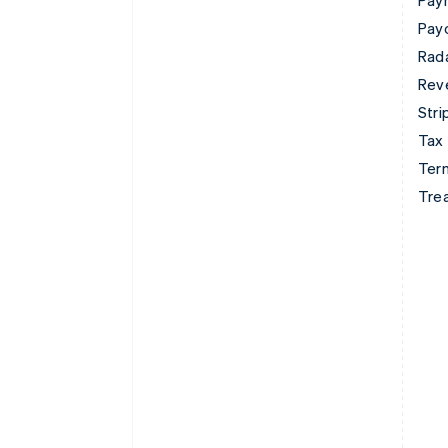
Pay
Pay
Rad
Rev
Stri
Tax
Term
Tre