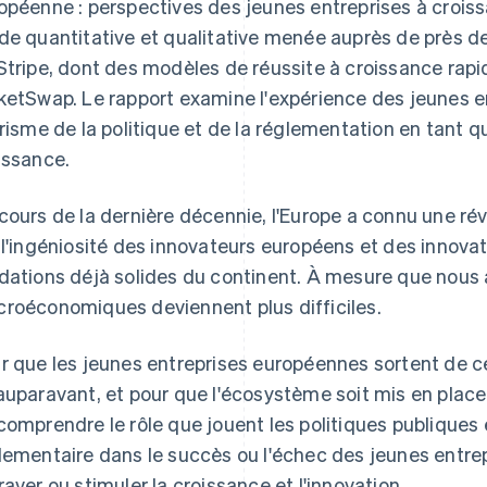
opéenne : perspectives des jeunes entreprises à croiss
de quantitative et qualitative menée auprès de près de 2
Stripe, dont des modèles de réussite à croissance rap
ketSwap. Le rapport examine l'expérience des jeunes e
prisme de la politique et de la réglementation en tant q
issance.
cours de la dernière décennie, l'Europe a connu une ré
 l'ingéniosité des innovateurs européens et des innovat
dations déjà solides du continent. À mesure que nous 
roéconomiques deviennent plus difficiles.
r que les jeunes entreprises européennes sortent de ce
auparavant, et pour que l'écosystème soit mis en place po
comprendre le rôle que jouent les politiques publiques e
lementaire dans le succès ou l'échec des jeunes entr
raver ou stimuler la croissance et l'innovation.