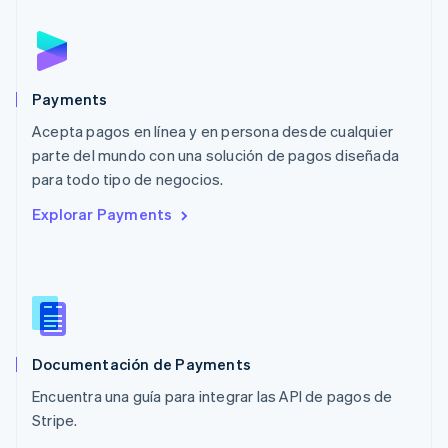
English
简体中文
Malta
English
México
Español
English
Payments
Noruega
Acepta pagos en línea y en persona desde cualquier
English
parte del mundo con una solución de pagos diseñada
Nueva Zelandia
English
para todo tipo de negocios.
Países Bajos
Explorar Payments
Nederlands
English
Polonia
English
Portugal
Português
English
RAE de Hong Kong, China
English
简体中文
Documentación de Payments
Reino Unido
English
Encuentra una guía para integrar las API de pagos de
República Checa
Stripe.
English
Rumania