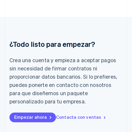
English
Grecia
English
Hungría
English
India
English
¿Todo listo para empezar?
Irlanda
English
Crea una cuenta y empieza a aceptar pagos
Italia
Italiano
English
sin necesidad de firmar contratos ni
Japón
proporcionar datos bancarios. Si lo prefieres,
日本語
English
Letonia
puedes ponerte en contacto con nosotros
English
para que diseñemos un paquete
Liechtenstein
personalizado para tu empresa.
Deutsch
English
Lituania
English
Empezar ahora
Contacta con ventas
Luxemburgo
Français
Deutsch
English
Malasia