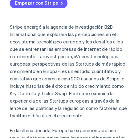
Empezar con Stripe
Radar
Prevención de fraude
Ecosistema
Atlas
Stripe encargó a la agencia de investigación B2B
Constitución de una startup
Socios
International que explorara las percepciones en el
Climate
Stripe App Marketplace
ecosistema tecnológico europeo y los desafíos a los
Eliminación de dióxido de carbono
que se enfrentan las empresas de Internet de rápido
Identity
crecimiento. La investigación, «Voces tecnológicas
Verificación de identidad en línea
europeas: perspectivas de las Startups de más rápido
crecimiento en Europa», es un estudio cuantitativo y
cualitativo que abarca a casi 200 usuarios de Stripe, e
incluye historias de éxito de rápido crecimiento como
Kry, Doctolib y TicketSwap. El informe examina la
Sesiones de Stripe 2026
Descubre cómo Stripe construye la infraestructura económi
experiencia de las Startups europeas a través de la
Mirar ahora
lente de las políticas y la regulación como factores que
facilitan o dificultan el crecimiento.
En la última década, Europa ha experimentado una
revolución tecnológica, impulsada por el ingenio de los