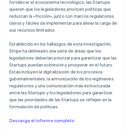
fortalecer el ecosistema tecnológico, las Startups
English
quieren que los legisladores prioricen políticas que
Croacia
reduzcan la «fricción», junto con marcos regulatorios
English
Italiano
Dinamarca
claros y fáciles de implementar para aliviar la carga de
English
sus recursos limitados.
Emiratos Árabes Unidos
English
Establecido en los hallazgos de esta investigación,
Eslovaquia
Stripe ha delineado una serie de áreas que los
English
legisladores deberían priorizar para garantizar que las
Eslovenia
Startups puedan sobrevivir y prosperar en el futuro.
English
Italiano
España
Estas incluyen la digitalización de los procesos
Español
English
gubernamentales, la armonización de los regímenes
Estados Unidos
regulatorios y una comunicación más estructurada
English
Español
简体中文
entre las Startups y los legisladores para garantizar
Estonia
que las prioridades de las Startups se reflejen en la
English
Finlandia
formulación de políticas.
English
Svenska
Francia
Descarga el informe completo
Français
English
Gibraltar