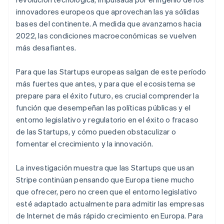
innovadores europeos que aprovechan las ya sólidas
bases del continente. A medida que avanzamos hacia
2022, las condiciones macroeconómicas se vuelven
más desafiantes.
Alemania
Para que las Startups europeas salgan de este período
Deutsch
English
Australia
más fuertes que antes, y para que el ecosistema se
English
prepare para el éxito futuro, es crucial comprender la
Austria
función que desempeñan las políticas públicas y el
Deutsch
English
entorno legislativo y regulatorio en el éxito o fracaso
Bélgica
de las Startups, y cómo pueden obstaculizar o
Nederlands
Français
Deutsch
English
Brasil
fomentar el crecimiento y la innovación.
Português
English
Bulgaria
La investigación muestra que las Startups que usan
English
Stripe continúan pensando que Europa tiene mucho
Canadá
que ofrecer, pero no creen que el entorno legislativo
English
Français
China continental
esté adaptado actualmente para admitir las empresas
简体中文
English
de Internet de más rápido crecimiento en Europa. Para
Chipre