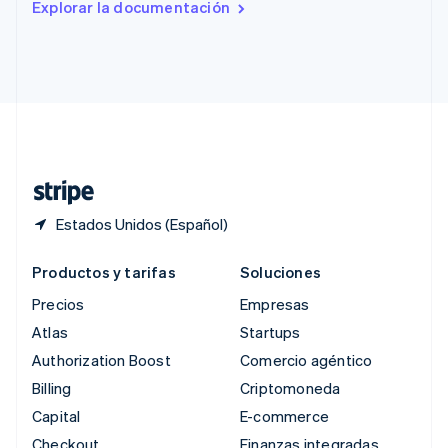
Explorar la documentación
English
Singapur
English
简体中文
Suecia
Svenska
English
Suiza
Deutsch
Français
Italiano
English
Tailandia
ไทย
English
Estados Unidos (Español)
Productos y tarifas
Soluciones
Precios
Empresas
Atlas
Startups
Authorization Boost
Comercio agéntico
Billing
Criptomoneda
Capital
E-commerce
Checkout
Finanzas integradas