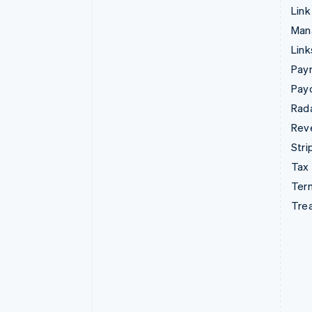
Link
Man
Lin
Pay
Pay
Rad
Rev
Stri
Tax
Term
Tre