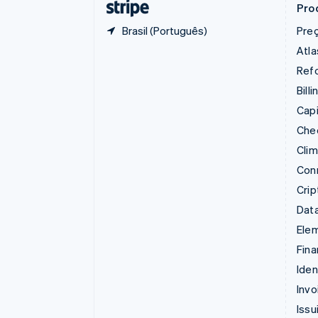
Pro
Ásia-Pacífico
Brasil (Português)
Pre
Atla
Refo
Billi
Capi
Che
Cli
Con
Cri
Data
Ele
Fina
Iden
Invo
Issu