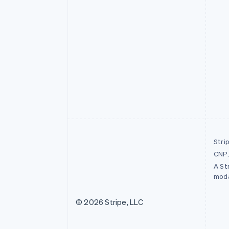
Stri
CNPJ
A St
moda
© 2026 Stripe, LLC