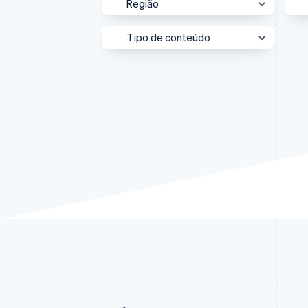
Deutsch
Região
English
Austrália
English
Tipo de conteúdo
Reino Unido e Irlanda
Áustria
Deutsch
English
América do Norte
Bélgica
Clientes em destaque
Nederlands
Français
Deutsch
English
Austrália e Nova Zelândia
Brasil
Entrevista com
especialistas
Português
English
Canadá
Bulgária
Estudo de caso
Estados Unidos
English
Canadá
Estudo de caso de parceiro
Europa
English
Français
China continental
Nos bastidores
Global
简体中文
English
Sessions Insights
Grande China
Chipre
English
Vídeo
Japão
Croácia
English
Italiano
México
Dinamarca
English
Oriente Médio e África
Emirados Árabes Unidos
Sudeste Asiático
English