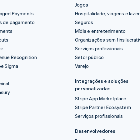
Jogos
aged Payments
Hospitalidade, viagens e lazer
ks de pagamento
Seguros
ments
Mídia e entretenimento
outs
Organizações sem fins lucrat
ar
Serviços profissionais
enue Recognition
Setor público
pe Sigma
Varejo
Integrações e soluções
inal
personalizadas
asury
Stripe App Marketplace
Stripe Partner Ecosystem
Serviços profissionais
Desenvolvedores