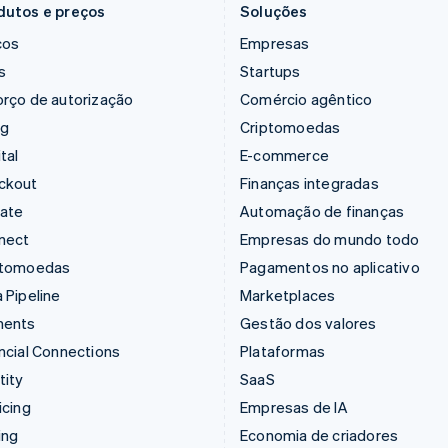
ONG
Pagamentos presenciais
dutos e preços
Soluções
ços
Empresas
Plataforma de SaaS
Receba pagamentos
s
Startups
SaaS
Reduza fraudes
rço de autorização
Comércio agêntico
Saúde
Serviços financeiros
ng
Criptomoedas
integrados
Seguros
tal
E-commerce
Stablecoins
Serviços domésticos e
ckout
Finanças integradas
gestão de propriedades
Stripe Partner Ecosyste
mate
Automação de finanças
Serviços financeiros
Suporte e serviços
nect
Empresas do mundo todo
profissionais
ptomoedas
Pagamentos no aplicativo
Serviços públicos​
 Pipeline
Marketplaces
Setor público
ments
Gestão dos valores
Varejo
ncial Connections
Plataformas
Viagens, Hotelaria e Lazer
tity
SaaS
icing
Empresas de IA
ing
Economia de criadores