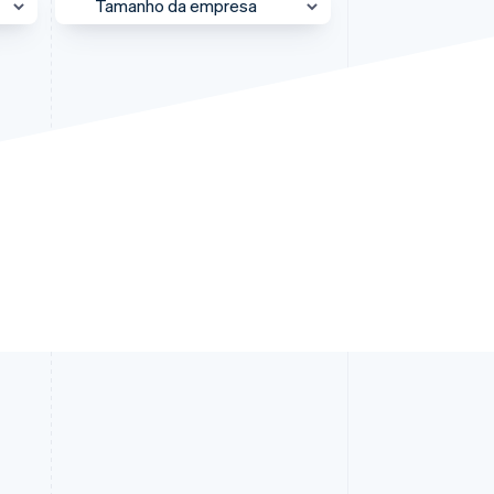
Tamanho da empresa
English
Stripe Sessions 2026
Portugal
Veja como a Stripe está
Português
English
construindo a
Enterprise
RAE de Hong Kong, China
infraestrutura
English
简体中文
econômica da IA.
Mercado intermediário
Reino Unido
Assista agora
English
PME
República Tcheca
English
Plataforma
Romênia
Startup
English
Singapura
English
简体中文
Suécia
Svenska
English
Suíça
Deutsch
Français
Italiano
English
Tailândia
ไทย
English