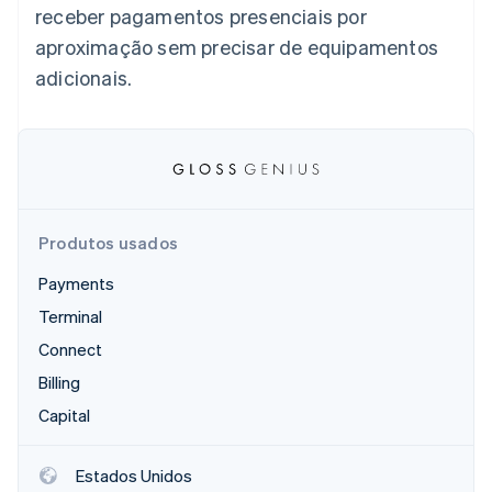
receber pagamentos presenciais por
aproximação sem precisar de equipamentos
Ecossistema
adicionais.
Stripe Sessions 2026
Parceiros
Stripe App Marketplace
Veja como a Stripe está construindo a infraestrutura econô
Assista agora
Produtos usados
Payments
Terminal
Connect
Billing
Capital
Estados Unidos