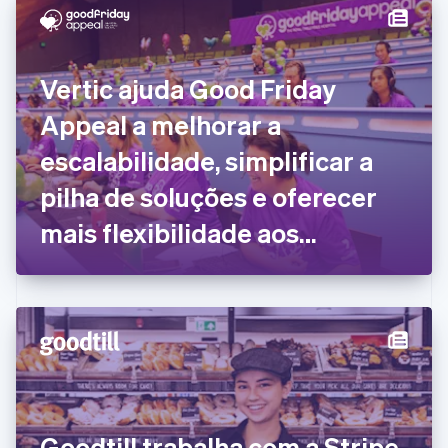
China continental
简体中文
English
Chipre
English
Vertic ajuda Good Friday
Croácia
English
Italiano
Appeal a melhorar a
Dinamarca
escalabilidade, simplificar a
English
Emirados Árabes Unidos
pilha de soluções e oferecer
English
Eslováquia
mais flexibilidade aos
English
doadores para alcançar uma
Eslovênia
English
Italiano
arrecadação de fundos
Espanha
Español
English
recorde
Estados Unidos
English
Español
简体中文
Estônia
English
Finlândia
Goodtill trabalha com a Stripe
English
Svenska