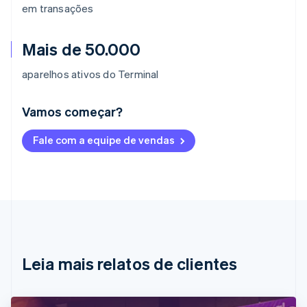
em transações
Mais de 50.000
aparelhos ativos do Terminal
Vamos começar?
Alemanha
Fale com a equipe de vendas
Deutsch
English
Austrália
English
Áustria
Deutsch
English
Bélgica
Nederlands
Français
Deutsch
English
Brasil
Português
English
Leia mais relatos de clientes
Bulgária
English
Canadá
English
Français