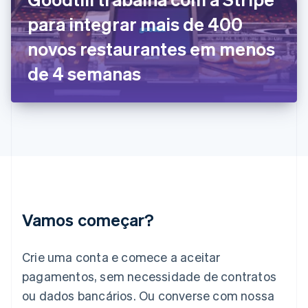
França
para integrar mais de 400
Français
English
Gibraltar
novos restaurantes em menos
English
Grécia
de 4 semanas
English
Hungria
English
Índia
English
Irlanda
English
Itália
Italiano
English
Japão
Vamos começar?
日本語
English
Letônia
English
Crie uma conta e comece a aceitar
Liechtenstein
pagamentos, sem necessidade de contratos
Deutsch
English
Lituânia
ou dados bancários. Ou converse com nossa
English