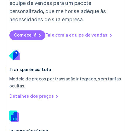
equipe de vendas para um pacote
Luxemburgo
personalizado, que melhor se adéque às
Français
Deutsch
English
Malásia
necessidades de sua empresa.
English
简体中文
Malta
English
Comece já
Fale com a equipe de vendas
México
Español
English
Noruega
English
Nova Zelândia
English
Transparência total
Países Baixos
Modelo de preços por transação integrado, sem tarifas
Nederlands
English
ocultas.
Polônia
English
Detalhes dos preços
Portugal
Português
English
RAE de Hong Kong, China
English
简体中文
Reino Unido
English
Integração rápida