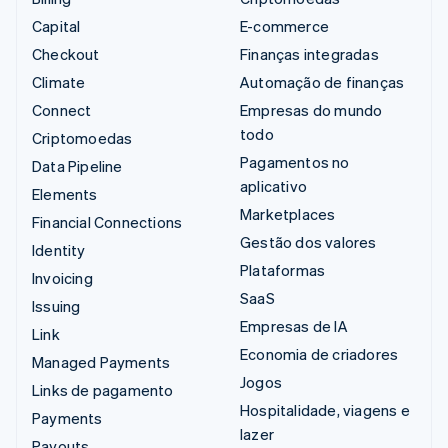
Capital
E-commerce
Checkout
Finanças integradas
Climate
Automação de finanças
Connect
Empresas do mundo
todo
Criptomoedas
Pagamentos no
Data Pipeline
aplicativo
Elements
Marketplaces
Financial Connections
Gestão dos valores
Identity
Plataformas
Invoicing
SaaS
Issuing
Empresas de IA
Link
Economia de criadores
Managed Payments
Jogos
Links de pagamento
Hospitalidade, viagens e
Payments
lazer
Payouts