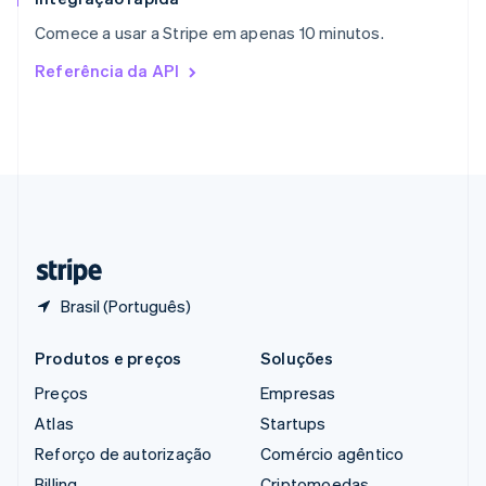
República Tcheca
Comece a usar a Stripe em apenas 10 minutos.
English
Romênia
Referência da API
English
Singapura
English
简体中文
Suécia
Svenska
English
Suíça
Deutsch
Français
Italiano
English
Tailândia
ไทย
English
Brasil (Português)
Produtos e preços
Soluções
Preços
Empresas
Atlas
Startups
Reforço de autorização
Comércio agêntico
Billing
Criptomoedas