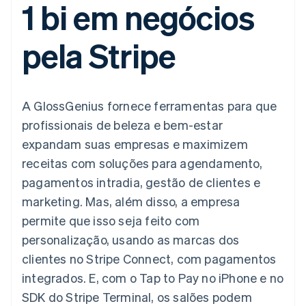
1 bi em negócios
de 125
Recognition
Marketplaces
Gerenciar assinaturas
Authorization
Automação
Plano de ação do
Gestão dos valores
Ofereça cobrança por
Boost
contábil
produto
Plataformas
uso
pela Stripe
Otimizações
Stripe Sigma
Conferência anual das
SaaS
Emita cartões
de aceitação
Relatórios
sessões
respaldados por
Link
personalizados
Carreiras
stablecoins
Checkout
Data Pipeline
Sala de imprensa
Provisione e gerencie
acelerado
Sincronização
Stripe Press
serviços com agentes
Por setor
A GlossGenius fornece ferramentas para que
de dados
profissionais de beleza e bem-estar
Empresas de IA
expandam suas empresas e maximizem
Economia de criadores
Contato
Recursos
receitas com soluções para agendamento,
Mais
Jogos
Fale com a equipe de
Product roadmap
Hospitalidade, viagens
Integrações de
pagamentos intradia, gestão de clientes e
vendas
Veja o que está chegando
e lazer
aplicativos
Seja um parceiro
marketing. Mas, além disso, a empresa
Seguros
Exemplos de códigos
Radar
Mídia e entretenimento
Blog de
permite que isso seja feito com
Prevenção de fraudes
desenvolvedores
personalização, usando as marcas dos
Organizações sem fins
Status da API
Atlas
lucrativos
Incorporação de startups
clientes no Stripe Connect, com pagamentos
Serviços profissionais
integrados. E, com o Tap to Pay no iPhone e no
Climate
Setor público
Remoção de carbono
Varejo
SDK do Stripe Terminal, os salões podem