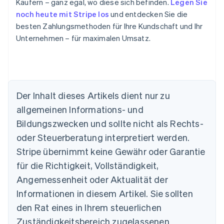
Käufern – ganz egal, wo diese sich befinden.
Legen Sie
noch heute mit Stripe los
und entdecken Sie die
besten Zahlungsmethoden für Ihre Kundschaft und Ihr
Unternehmen – für maximalen Umsatz.
Australien
Der Inhalt dieses Artikels dient nur zu
English
allgemeinen Informations- und
Belgien
Nederlands
Français
Deutsch
English
Bildungszwecken und sollte nicht als Rechts-
Brasilien
oder Steuerberatung interpretiert werden.
Português
English
Bulgarien
Stripe übernimmt keine Gewähr oder Garantie
English
für die Richtigkeit, Vollständigkeit,
Dänemark
Angemessenheit oder Aktualität der
English
Deutschland
Informationen in diesem Artikel. Sie sollten
Deutsch
English
den Rat eines in Ihrem steuerlichen
Estland
Zuständigkeitsbereich zugelassenen
English