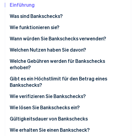
Betrugsprävention
Ecosystem
Einführung
Atlas
Was sind Bankschecks?
Start-up-Gründung
Partner
Stripe App-Marktplatz
Climate
Wie funktionieren sie?
CO₂-Entnahme
Wann würden Sie Bankschecks verwenden?
Identity
Online-Identitätsprüfung
Welchen Nutzen haben Sie davon?
Welche Gebühren werden für Bankschecks
erhoben?
Gibt es ein Höchstlimit für den Betrag eines
Stripe-Sessions 2026
Bankschecks?
Erfahren Sie, wie Stripe Lösungen für die Wirts
Jetzt ansehen
Wie verifizieren Sie Bankschecks?
Wie lösen Sie Bankschecks ein?
Gültigkeitsdauer von Bankschecks
Wie erhalten Sie einen Bankscheck?