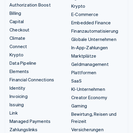
Authorization Boost
Krypto
Billing
E-Commerce
Capital
Embedded Finance
Checkout
Finanzautomatisierung
Climate
Globale Unternehmen
Connect
In-App-Zahlungen
Krypto
Marktplätze
Data Pipeline
Geldmanagement
Elements
Plattformen
Financial Connections
SaaS
Identity
KI-Unternehmen
Invoicing
Creator Economy
Issuing
Gaming
Link
Bewirtung, Reisen und
Managed Payments
Freizeit
Zahlungslinks
Versicherungen