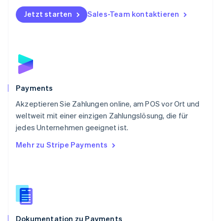
Polen
Jetzt starten
Sales-Team kontaktieren
English
Portugal
Português
English
Rumänien
English
Schweden
Svenska
English
Schweiz
Payments
Deutsch
Français
Italiano
English
Akzeptieren Sie Zahlungen online, am POS vor Ort und
Singapur
English
简体中文
weltweit mit einer einzigen Zahlungslösung, die für
Slowakei
jedes Unternehmen geeignet ist.
English
Mehr zu Stripe Payments
Slowenien
English
Italiano
Sonderverwaltungsregion Hongkong,
China
English
简体中文
Spanien
Español
English
Dokumentation zu Payments
Thailand