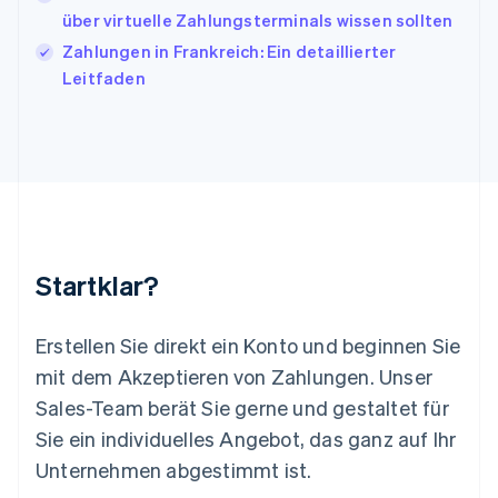
Lettland
über virtuelle Zahlungsterminals wissen sollten
English
Zahlungen in Frankreich: Ein detaillierter
Liechtenstein
Leitfaden
Deutsch
English
Litauen
English
Luxemburg
Français
Deutsch
English
Malaysia
English
简体中文
Malta
English
Startklar?
Mexiko
Español
English
Neuseeland
Erstellen Sie direkt ein Konto und beginnen Sie
English
mit dem Akzeptieren von Zahlungen. Unser
Niederlande
Nederlands
English
Sales-Team berät Sie gerne und gestaltet für
Norwegen
Sie ein individuelles Angebot, das ganz auf Ihr
English
Österreich
Unternehmen abgestimmt ist.
Deutsch
English