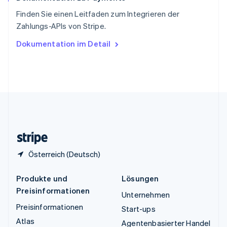
ไทย
English
Finden Sie einen Leitfaden zum Integrieren der
Tschechische Republik
Zahlungs-APIs von Stripe.
English
Ungarn
Dokumentation im Detail
English
Vereinigte Arabische Emirate
English
Vereinigte Staaten
English
Español
简体中文
Vereinigtes Königreich
English
Zypern
English
Österreich (Deutsch)
Produkte und
Lösungen
Preisinformationen
Unternehmen
Preisinformationen
Start-ups
Atlas
Agentenbasierter Handel