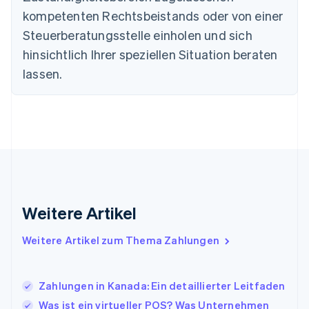
Festlandchina
kompetenten Rechtsbeistands oder von einer
简体中文
English
Steuerberatungsstelle einholen und sich
Finnland
English
Svenska
hinsichtlich Ihrer speziellen Situation beraten
Frankreich
lassen.
Français
English
Gibraltar
English
Griechenland
English
Indien
English
Irland
English
Italien
Weitere Artikel
Italiano
English
Japan
Weitere Artikel zum Thema Zahlungen
日本語
English
Kanada
English
Français
Zahlungen in Kanada: Ein detaillierter Leitfaden
Kroatien
English
Italiano
Was ist ein virtueller POS? Was Unternehmen