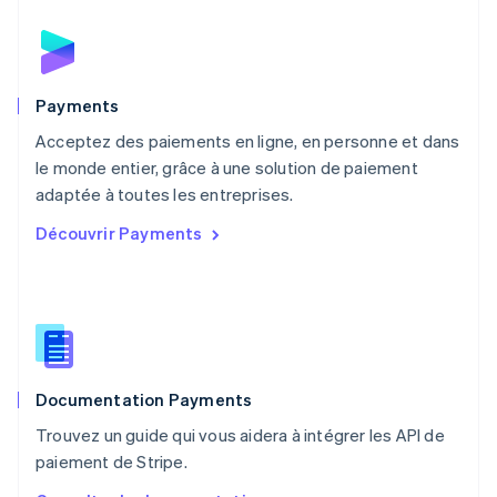
Español
English
Norvège
English
Nouvelle-Zélande
English
Payments
Pays-Bas
Acceptez des paiements en ligne, en personne et dans
Nederlands
English
le monde entier, grâce à une solution de paiement
Pologne
English
adaptée à toutes les entreprises.
Portugal
Découvrir Payments
Português
English
RAS de Hong Kong, Chine
English
简体中文
République tchèque
English
Roumanie
English
Documentation Payments
Royaume-Uni
English
Trouvez un guide qui vous aidera à intégrer les API de
Singapour
paiement de Stripe.
English
简体中文
Slovaquie