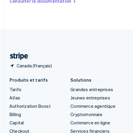
Consulter la documentation
English
Slovénie
English
Italiano
Suède
Svenska
English
Suisse
Deutsch
Français
Italiano
English
Thaïlande
ไทย
English
Canada (Français)
Produits et tarifs
Solutions
Tarifs
Grandes entreprises
Atlas
Jeunes entreprises
Authorization Boost
Commerce agentique
Billing
Cryptomonnaie
Capital
Commerce en ligne
Checkout
Services financiers