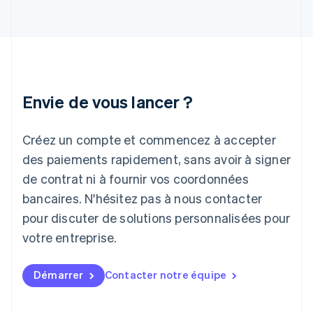
English
Inde
English
Irlande
English
Italie
Italiano
English
Envie de vous lancer ?
Japon
日本語
English
Créez un compte et commencez à accepter
Lettonie
English
des paiements rapidement, sans avoir à signer
Liechtenstein
de contrat ni à fournir vos coordonnées
Deutsch
English
Lituanie
bancaires. N'hésitez pas à nous contacter
English
pour discuter de solutions personnalisées pour
Luxembourg
votre entreprise.
Français
Deutsch
English
Malaisie
English
简体中文
Démarrer
Contacter notre équipe
Malte
English
Mexique