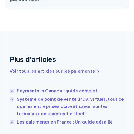
English
Croatie
English
Italiano
Danemark
English
Émirats arabes unis
English
Espagne
Español
English
Plus d'articles
Estonie
English
Voir tous les articles sur les paiements
États-Unis
English
Español
简体中文
Finlande
English
Svenska
Payments in Canada : guide complet
France
Système de point de vente (PDV) virtuel : tout ce
Français
English
que les entreprises doivent savoir sur les
Gibraltar
terminaux de paiement virtuels
English
Grèce
Les paiements en France : Un guide détaillé
English
Hongrie