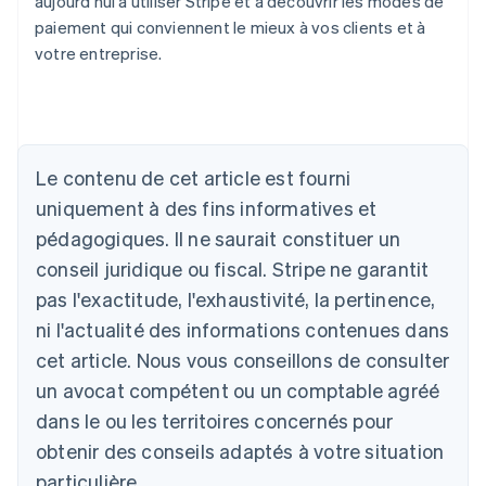
aujourd’hui à utiliser Stripe et à découvrir les modes de
paiement qui conviennent le mieux à vos clients et à
votre entreprise.
Allemagne
Deutsch
English
Australie
Le contenu de cet article est fourni
English
uniquement à des fins informatives et
Autriche
pédagogiques. Il ne saurait constituer un
Deutsch
English
Belgique
conseil juridique ou fiscal. Stripe ne garantit
Nederlands
Français
Deutsch
English
pas l'exactitude, l'exhaustivité, la pertinence,
Brésil
ni l'actualité des informations contenues dans
Português
English
Bulgarie
cet article. Nous vous conseillons de consulter
English
un avocat compétent ou un comptable agréé
Canada
English
Français
dans le ou les territoires concernés pour
Chine continentale
obtenir des conseils adaptés à votre situation
简体中文
English
Chypre
particulière.