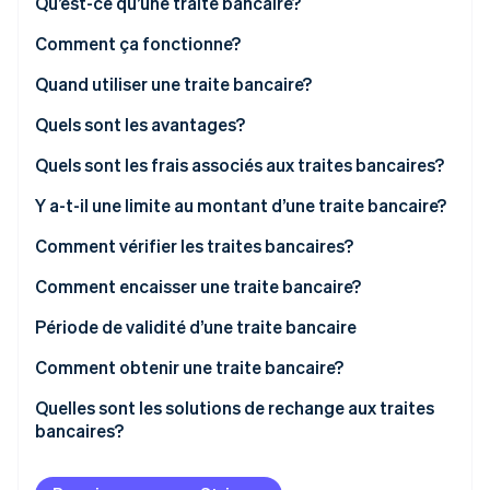
Qu’est-ce qu’une traite bancaire?
Commerce de détail
État des API
Atlas
Constitution d'une entreprise
Comment ça fonctionne?
Climate
Quand utiliser une traite bancaire?
Élimination du carbone
Écosystème
Quels sont les avantages?
Identity
Partenaires
Vérification de l'identité
Stripe App Marketplace
Quels sont les frais associés aux traites bancaires?
Y a-t-il une limite au montant d’une traite bancaire?
Comment vérifier les traites bancaires?
Stripe Sessions 2026
Comment encaisser une traite bancaire?
Découvrez comment Stripe construit l’infrastructure écon
l’IA.
Période de validité d’une traite bancaire
Regarder
Comment obtenir une traite bancaire?
Quelles sont les solutions de rechange aux traites
bancaires?