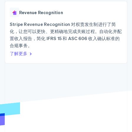
接入 125+ 种支
加密货币
Stripe Sigma
产品路线图
SaaS
付方式
自定义报告
购买
Sessions 年度大会
Terminal
Data Pipeline
Revenue Recognition
招聘
线下支付
数据同步
资讯中心
Authorization
资源
Stripe Revenue Recognition 对权责发生制进行了简
Stripe Press
Boost
按行业
化，让您可以更快、更精确地完成关账过程。自动化并配
支付成功率优
应用集成
置收入报告，简化 IFRS 15 和 ASC 606 收入确认标准的
化
AI 企业
代码示例
Link
合规事务。
创作者经济
开发者博客
联系
加速结账
游戏
API 状态
了解更多
Financial
酒店、旅游与休闲
联系销售
Connections
保险
成为合作伙伴
关联金融账户
媒体与娱乐
数据
非营利组织
专业服务
公共部门
零售
更多
Product roadmap
了解未来规划
生态系统
Radar
合作伙伴
欺诈防范
Stripe App Marketplace
Atlas