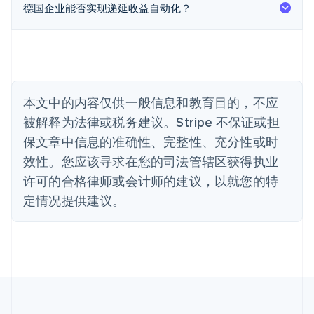
德国企业能否实现递延收益自动化？
English
巴西
Português
English
保加利亚
English
比利时
Nederlands
Français
Deutsch
English
本文中的内容仅供一般信息和教育目的，不应
波兰
被解释为法律或税务建议。Stripe 不保证或担
English
丹麦
保文章中信息的准确性、完整性、充分性或时
English
效性。您应该寻求在您的司法管辖区获得执业
德国
Deutsch
English
许可的合格律师或会计师的建议，以就您的特
法国
定情况提供建议。
Français
English
芬兰
English
Svenska
荷兰
Nederlands
English
加拿大
English
Français
捷克