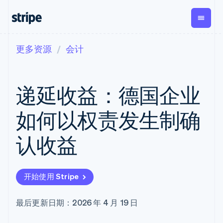
更多资源
会计
按企业阶段
文档
学习
支付
营收
资金管理
平台
易市
大型企业
Stripe 文档
博客
Payments
Billing
Treasury
初创企业
API 参考文档
客户案例
递延收益：德国企业
在线支付
经常性收入
Con
库与 SDK
指南
企业财务
Managed
Metronome
Stripe Apps
Payments
按用量计费
Global
平台
如何以权责发生制确
备案商家解决
Payouts
Subscriptions
Capi
按应用场景
方案
平
支持
向第三方
订阅管理
Payment links
客户
认收益
指南
智能体商务
打款
Invoicing
Trea
加密货币
获取支持
无代码支付
一次性或定期
Capital
平
电子商务
接受线上付款
托管支持方案
企业融资
Checkout
账单
嵌入
嵌入式金融
实施预置结账流程
专业服务
预构建支付界
Crypto
Tax
融服
开始使用 Stripe
财务自动化
构建平台或交易市场
钱包、稳
面
销售税和增值
Iss
全球化企业
管理订阅
定币发行
Elements
税自动化
实体
应用内支付
提供按用量计费
灵活的 UI 组件
和发卡基
Crypto
Revenue
虚拟
最后更新日期：2026 年 4 月 19 日
交易市场
发行稳定币支持的支付卡
Onramp
Payment
Recognition
础设施
公司
资金管理
通过智能体配置和管理服
可嵌入的
methods
会计自动化
平台
务