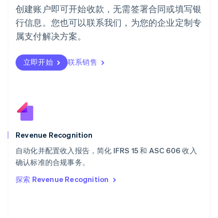
English
创建账户即可开始收款，无需签署合同或填写银
葡萄牙
行信息。您也可以联系我们，为您的企业定制专
Português
English
日本
属支付解决方案。
日本語
English
瑞典
立即开始
联系销售
Svenska
English
瑞士
Deutsch
Français
Italiano
English
塞浦路斯
English
斯洛伐克
English
斯洛文尼亚
Revenue Recognition
English
Italiano
自动化并配置收入报告，简化 IFRS 15 和 ASC 606 收入
泰国
ไทย
English
确认标准的合规事务。
希腊
探索 Revenue Recognition
English
西班牙
Español
English
新加坡