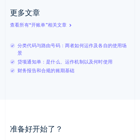
English
克罗地亚
更多文章
English
Italiano
拉脱维亚
查看所有“开账单”相关文章
English
立陶宛
English
分类代码与路由号码：两者如何运作及各自的使用场
列支敦士登
景
Deutsch
English
卢森堡
贷项通知单：是什么、运作机制以及何时使用
Français
Deutsch
English
财务报告和合规的账期基础
罗马尼亚
English
马尔他
English
马来西亚
English
简体中文
美国
English
Español
简体中文
墨西哥
准备好开始了？
Español
English
挪威