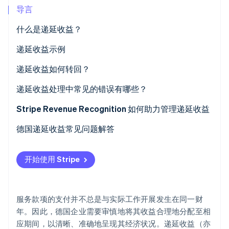
初创企业注册
导言
Climate
什么是递延收益？
碳移除
会计中的递延收入
递延收益示例
Identity
在线身份验证
过渡性应计项目
递延收益如何转回？
预期性应计项目
递延收益处理中常见的错误有哪些？
收入分配至错误期间
Stripe Revenue Recognition 如何助力管理递延收益
Stripe Sessions 2026
了解 Stripe 如何为 AI 构建经济基础设施。
递延项目计算过多或不足
德国递延收益常见问题解答
立即观看
忽略调整
开始使用 Stripe
文件不清晰或缺失
服务款项的支付并不总是与实际工作开展发生在同一财
年。因此，德国企业需要审慎地将其收益合理地分配至相
应期间，以清晰、准确地呈现其经济状况。递延收益（亦