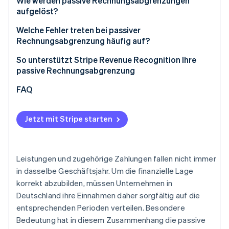
Transitorische Rechnungsabgrenzungsposten
Wie werden passive Rechnungsabgrenzungen
aufgelöst?
Antizipative Rechnungsabgrenzungsposten
Welche Fehler treten bei passiver
Rechnungsabgrenzung häufig auf?
Falsche Periodenzuordnung
So unterstützt Stripe Revenue Recognition Ihre
passive Rechnungsabgrenzung
Fehlerhafte Höhe der Abgrenzung
FAQ
Unvollständige Anpassung
Unklare oder fehlende Dokumentation
Jetzt mit Stripe starten
Leistungen und zugehörige Zahlungen fallen nicht immer
in dasselbe Geschäftsjahr. Um die finanzielle Lage
korrekt abzubilden, müssen Unternehmen in
Deutschland ihre Einnahmen daher sorgfältig auf die
entsprechenden Perioden verteilen. Besondere
Bedeutung hat in diesem Zusammenhang die passive