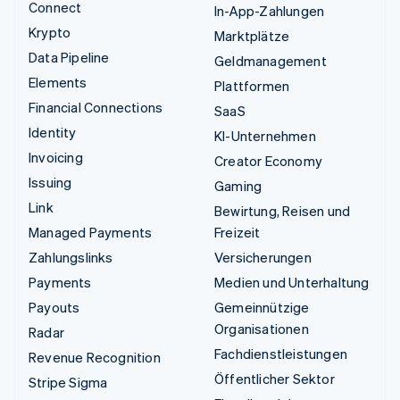
Connect
In-App-Zahlungen
Krypto
Marktplätze
Data Pipeline
Geldmanagement
Elements
Plattformen
Financial Connections
SaaS
Identity
KI-Unternehmen
Invoicing
Creator Economy
Issuing
Gaming
Link
Bewirtung, Reisen und
Managed Payments
Freizeit
Zahlungslinks
Versicherungen
Payments
Medien und Unterhaltung
Payouts
Gemeinnützige
Organisationen
Radar
Fachdienstleistungen
Revenue Recognition
Öffentlicher Sektor
Stripe Sigma