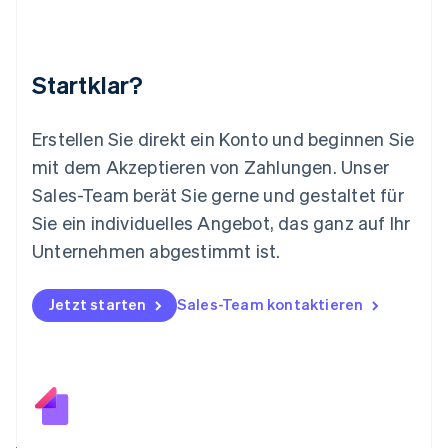
Français
Deutsch
English
Malaysia
English
简体中文
Malta
Startklar?
English
Mexiko
Español
English
Erstellen Sie direkt ein Konto und beginnen Sie
Neuseeland
mit dem Akzeptieren von Zahlungen. Unser
English
Niederlande
Sales-Team berät Sie gerne und gestaltet für
Nederlands
English
Sie ein individuelles Angebot, das ganz auf Ihr
Norwegen
Unternehmen abgestimmt ist.
English
Österreich
Deutsch
English
Jetzt starten
Sales-Team kontaktieren
Polen
English
Portugal
Português
English
Rumänien
English
Schweden