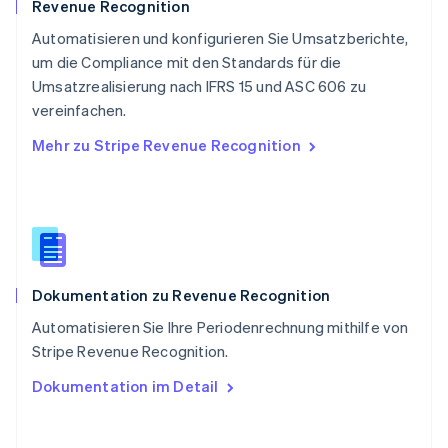
Svenska
English
Revenue Recognition
Schweiz
Automatisieren und konfigurieren Sie Umsatzberichte,
Deutsch
Français
Italiano
English
um die Compliance mit den Standards für die
Singapur
English
简体中文
Umsatzrealisierung nach IFRS 15 und ASC 606 zu
Slowakei
vereinfachen.
English
Mehr zu Stripe Revenue Recognition
Slowenien
English
Italiano
Sonderverwaltungsregion Hongkong,
China
English
简体中文
Spanien
Español
English
Dokumentation zu Revenue Recognition
Thailand
ไทย
English
Automatisieren Sie Ihre Periodenrechnung mithilfe von
Tschechische Republik
Stripe Revenue Recognition.
English
Ungarn
Dokumentation im Detail
English
Vereinigte Arabische Emirate
English