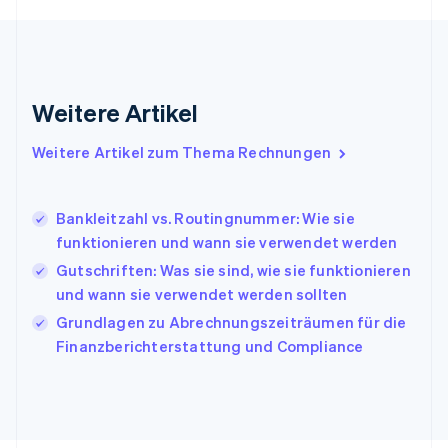
English
Griechenland
English
Indien
English
Weitere Artikel
Irland
English
Italien
Weitere Artikel zum Thema Rechnungen
Italiano
English
Japan
日本語
English
Bankleitzahl vs. Routingnummer: Wie sie
Kanada
funktionieren und wann sie verwendet werden
English
Français
Gutschriften: Was sie sind, wie sie funktionieren
Kroatien
English
Italiano
und wann sie verwendet werden sollten
Lettland
Grundlagen zu Abrechnungszeiträumen für die
English
Finanzberichterstattung und Compliance
Liechtenstein
Deutsch
English
Litauen
English
Luxemburg