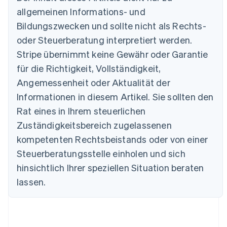
allgemeinen Informations- und
Australien
Bildungszwecken und sollte nicht als Rechts-
English
Belgien
oder Steuerberatung interpretiert werden.
Nederlands
Français
Deutsch
English
Stripe übernimmt keine Gewähr oder Garantie
Brasilien
für die Richtigkeit, Vollständigkeit,
Português
English
Bulgarien
Angemessenheit oder Aktualität der
English
Informationen in diesem Artikel. Sie sollten den
Dänemark
English
Rat eines in Ihrem steuerlichen
Deutschland
Zuständigkeitsbereich zugelassenen
Deutsch
English
Estland
kompetenten Rechtsbeistands oder von einer
English
Steuerberatungsstelle einholen und sich
Festlandchina
hinsichtlich Ihrer speziellen Situation beraten
简体中文
English
Finnland
lassen.
English
Svenska
Frankreich
Français
English
Gibraltar