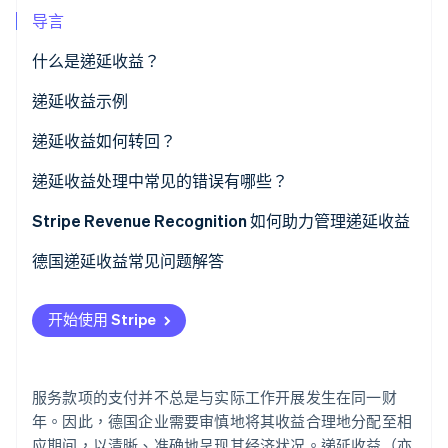
导言
什么是递延收益？
Stripe Sessions 2026
了解 Stripe 如何为 AI 构建经济基础设施。
会计中的递延收入
递延收益示例
立即观看
过渡性应计项目
递延收益如何转回？
预期性应计项目
递延收益处理中常见的错误有哪些？
收入分配至错误期间
Stripe Revenue Recognition 如何助力管理递延收益
递延项目计算过多或不足
德国递延收益常见问题解答
忽略调整
开始使用 Stripe
文件不清晰或缺失
服务款项的支付并不总是与实际工作开展发生在同一财
年。因此，德国企业需要审慎地将其收益合理地分配至相
应期间，以清晰、准确地呈现其经济状况。递延收益（亦