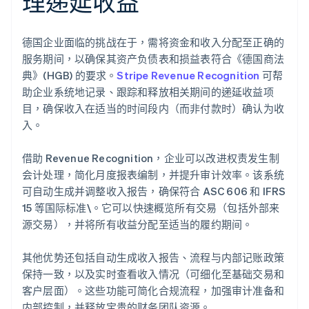
理递延收益
德国企业面临的挑战在于，需将资金和收入分配至正确的
服务期间，以确保其资产负债表和损益表符合《德国商法
典》(HGB) 的要求。
Stripe Revenue Recognition
可帮
助企业系统地记录、跟踪和释放相关期间的递延收益项
目，确保收入在适当的时间段内（而非付款时）确认为收
入。
借助 Revenue Recognition，企业可以改进权责发生制
会计处理，简化月度报表编制，并提升审计效率。该系统
可自动生成并调整收入报告，确保符合 ASC 606 和 IFRS
15 等国际标准\。它可以快速概览所有交易（包括外部来
源交易），并将所有收益分配至适当的履约期间。
其他优势还包括自动生成收入报告、流程与内部记账政策
保持一致，以及实时查看收入情况（可细化至基础交易和
客户层面）。这些功能可简化合规流程，加强审计准备和
内部控制，并释放宝贵的财务团队资源。