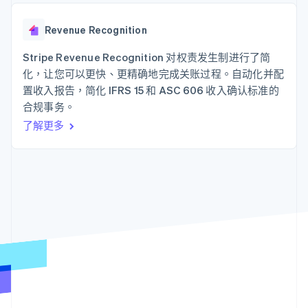
接入 125+ 种支
Stripe Sigma
产品路线图
SaaS
付方式
自定义报告
Sessions 年度大会
Authorization
Data Pipeline
Revenue Recognition
招聘
Boost
数据同步
资讯中心
支付成功率优
资源
Stripe Revenue Recognition 对权责发生制进行了简
Stripe Press
化
按行业
化，让您可以更快、更精确地完成关账过程。自动化并配
Link
应用集成
置收入报告，简化 IFRS 15 和 ASC 606 收入确认标准的
加速结账
AI 企业
代码示例
合规事务。
创作者经济
开发者博客
联系
游戏
API 状态
了解更多
酒店、旅游与休闲
联系销售
保险
成为合作伙伴
更多
媒体与娱乐
Product roadmap
非营利组织
了解未来规划
专业服务
公共部门
Radar
零售
欺诈防范
Atlas
初创企业注册
生态系统
Climate
碳移除
合作伙伴
Stripe App Marketplace