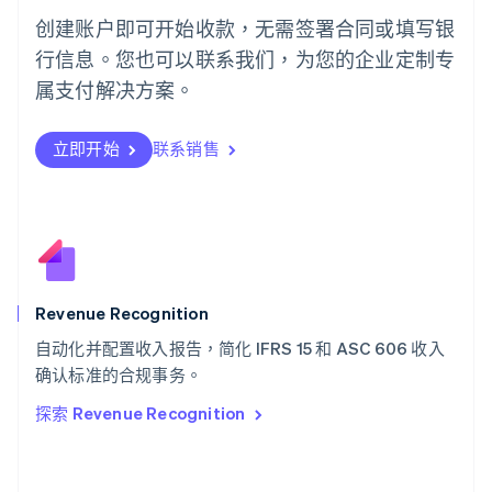
English
创建账户即可开始收款，无需签署合同或填写银
葡萄牙
行信息。您也可以联系我们，为您的企业定制专
Português
English
日本
属支付解决方案。
日本語
English
瑞典
立即开始
联系销售
Svenska
English
瑞士
Deutsch
Français
Italiano
English
塞浦路斯
English
斯洛伐克
English
斯洛文尼亚
Revenue Recognition
English
Italiano
自动化并配置收入报告，简化 IFRS 15 和 ASC 606 收入
泰国
ไทย
English
确认标准的合规事务。
希腊
探索 Revenue Recognition
English
西班牙
Español
English
新加坡