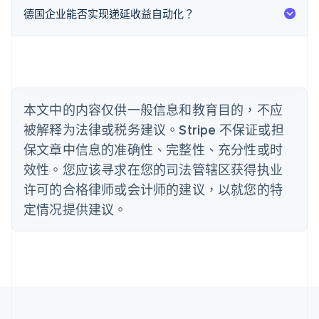
德国企业能否实现递延收益自动化？
English
巴西
Português
English
保加利亚
English
比利时
Nederlands
Français
Deutsch
English
本文中的内容仅供一般信息和教育目的，不应
波兰
被解释为法律或税务建议。Stripe 不保证或担
English
丹麦
保文章中信息的准确性、完整性、充分性或时
English
效性。您应该寻求在您的司法管辖区获得执业
德国
Deutsch
English
许可的合格律师或会计师的建议，以就您的特
法国
定情况提供建议。
Français
English
芬兰
English
Svenska
荷兰
Nederlands
English
加拿大
English
Français
捷克