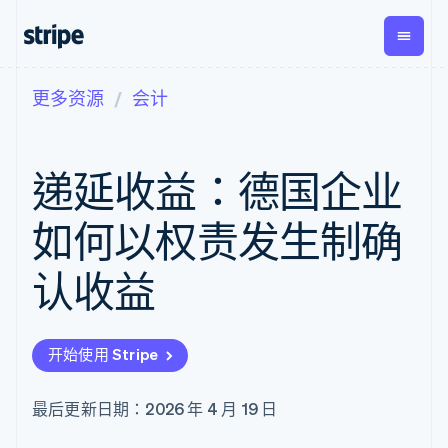
更多资源
会计
按企业阶段
文档
学习
支付
营收
资金管
平台
理
易市
大型企业
Stripe 文档
博客
Payments
Billing
初创企业
API 参考文档
客户案例
递延收益：德国企业
在线支付
经常性收入
Global
Conn
库与 SDK
指南
Managed
Metronome
Payouts
Stripe Apps
Payments
按用量计费
平台
如何以权责发生制确
备案商家解决
Subscriptions
向第三
按应用场景
方案
方打款
支持
订阅管理
Payment links
Crypto
认收益
指南
智能体商务
Invoicing
钱包、
加密货币
获取支持
无代码支付
一次性或定期
稳定币
电子商务
接受线上付款
托管支持方案
Checkout
账单
发行和
嵌入式金融
实施预置结账流程
专业服务
预构建支付界
Tax
发卡基
开始使用 Stripe
财务自动化
构建平台或交易市场
面
销售税和增值
础设施
全球化企业
管理订阅
Elements
税自动化
应用内支付
提供按用量计费
灵活的 UI 组件
Revenue
最后更新日期：2026 年 4 月 19 日
交易市场
发行稳定币支持的支付卡
Payment
Recognition
公司
资金管理
通过智能体配置和管理服
methods
会计自动化
平台
务