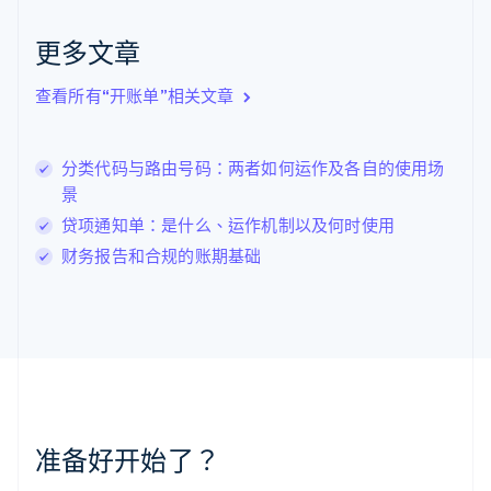
English
克罗地亚
更多文章
English
Italiano
拉脱维亚
查看所有“开账单”相关文章
English
立陶宛
English
分类代码与路由号码：两者如何运作及各自的使用场
列支敦士登
景
Deutsch
English
卢森堡
贷项通知单：是什么、运作机制以及何时使用
Français
Deutsch
English
财务报告和合规的账期基础
罗马尼亚
English
马尔他
English
马来西亚
English
简体中文
美国
English
Español
简体中文
墨西哥
准备好开始了？
Español
English
挪威