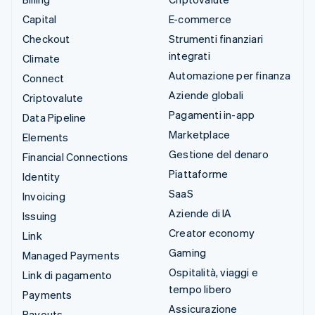
Capital
E-commerce
Checkout
Strumenti finanziari
integrati
Climate
Automazione per finanza
Connect
Aziende globali
Criptovalute
Pagamenti in-app
Data Pipeline
Marketplace
Elements
Gestione del denaro
Financial Connections
Piattaforme
Identity
SaaS
Invoicing
Aziende di IA
Issuing
Creator economy
Link
Gaming
Managed Payments
Ospitalità, viaggi e
Link di pagamento
tempo libero
Payments
Assicurazione
Payouts