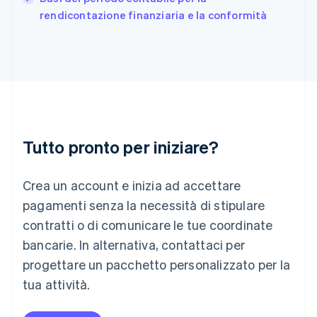
India
rendicontazione finanziaria e la conformità
English
Irlanda
English
Italia
Italiano
English
Lettonia
English
Liechtenstein
Deutsch
English
Tutto pronto per iniziare?
Lituania
English
Crea un account e inizia ad accettare
Lussemburgo
Français
Deutsch
English
pagamenti senza la necessità di stipulare
Malaysia
contratti o di comunicare le tue coordinate
English
简体中文
Malta
bancarie. In alternativa, contattaci per
English
progettare un pacchetto personalizzato per la
Messico
tua attività.
Español
English
Norvegia
English