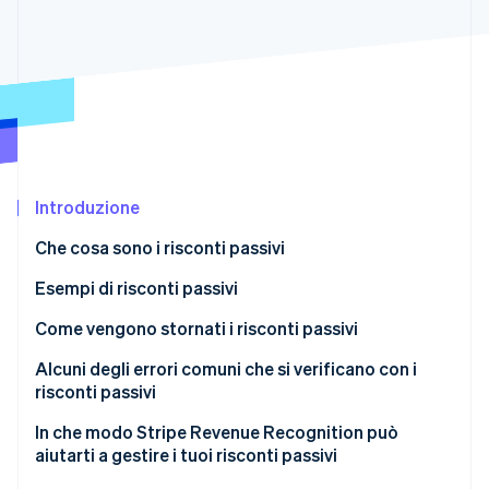
Scopri cosa ti aspetta
Radar
Ecosistema
Prevenzione delle frodi
Partner
Atlas
Stripe App Marketplace
Costituzione di start-up
Climate
Rimozione del carbonio
Introduzione
Identity
Verifica online dell'identità
Che cosa sono i risconti passivi
Ricavi con incasso anticipato in contabilità
Esempi di risconti passivi
Ratei transitori
Come vengono stornati i risconti passivi
Stripe Sessions 2026
Ratei anticipati
Alcuni degli errori comuni che si verificano con i
Scopri come Stripe sta costruendo l'infrastruttura economi
risconti passivi
Guarda ora
Attribuzione degli utili al periodo errato
In che modo Stripe Revenue Recognition può
aiutarti a gestire i tuoi risconti passivi
Sovrastima o sottostima dei risconti