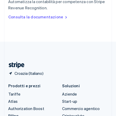
Automatizza la contabilità per competenza con Stripe
Spagna
Revenue Recognition.
Español
English
Stati Uniti
Consulta la documentazione
English
Español
简体中文
Svezia
Svenska
English
Svizzera
Deutsch
Français
Italiano
English
Thailandia
ไทย
English
Ungheria
English
Croazia (Italiano)
Prodotti e prezzi
Soluzioni
Tariffe
Aziende
Atlas
Start-up
Authorization Boost
Commercio agentico
Billing
Criptovalute