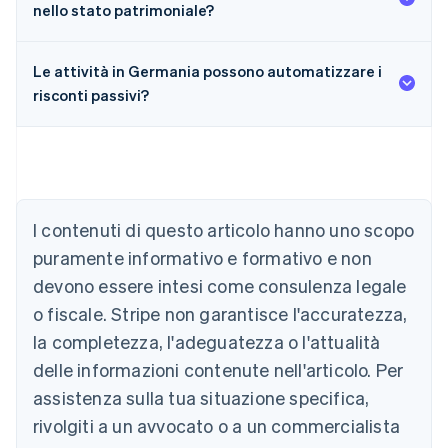
nello stato patrimoniale?
Le attività in Germania possono automatizzare i
risconti passivi?
Australia
English
Austria
I contenuti di questo articolo hanno uno scopo
Deutsch
English
puramente informativo e formativo e non
Belgio
devono essere intesi come consulenza legale
Nederlands
Français
Deutsch
English
Brasile
o fiscale. Stripe non garantisce l'accuratezza,
Português
English
la completezza, l'adeguatezza o l'attualità
Bulgaria
English
delle informazioni contenute nell'articolo. Per
Canada
assistenza sulla tua situazione specifica,
English
Français
Cina continentale
rivolgiti a un avvocato o a un commercialista
简体中文
English