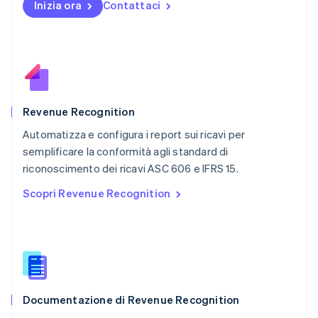
Inizia ora
Contattaci
Nuova Zelanda
English
Paesi Bassi
Nederlands
English
Polonia
English
Portogallo
Português
English
Revenue Recognition
RAS di Hong Kong, Cina
Automatizza e configura i report sui ricavi per
English
简体中文
semplificare la conformità agli standard di
Regno Unito
English
riconoscimento dei ricavi ASC 606 e IFRS 15.
Repubblica Ceca
Scopri Revenue Recognition
English
Romania
English
Singapore
English
简体中文
Slovacchia
English
Documentazione di Revenue Recognition
Slovenia
English
Italiano