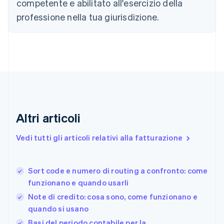
competente e abilitato all'esercizio della
Cipro
professione nella tua giurisdizione.
English
Croazia
English
Italiano
Danimarca
English
Emirati Arabi Uniti
English
Estonia
English
Finlandia
Altri articoli
English
Svenska
Francia
Vedi tutti gli articoli relativi alla fatturazione
Français
English
Germania
Deutsch
English
Sort code e numero di routing a confronto: come
Giappone
日本語
English
funzionano e quando usarli
Gibilterra
Note di credito: cosa sono, come funzionano e
English
quando si usano
Grecia
English
Basi del periodo contabile per la