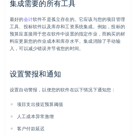
集成需要的所有工具
最好的
会计
软件不是孤立存在的。它应该与您的项目管理
工具、投标软件以及库存和工资系统集成。例如，投标的
预算应直接用于您在软件中设置的指定作业，而购买的材
料应更新您的作业成本和库存水平。集成消除了手动输
入，可以减少错误并节省您的时间。
阿联酋
English
设置警报和通知
爱尔兰
English
爱沙尼亚
设置自动警报，以便您的软件在以下情况下通知您：
English
奥地利
Deutsch
English
项目支出接近预算阈值
澳大利亚
English
人工成本异常激增
巴西
Português
English
客户付款延迟
保加利亚