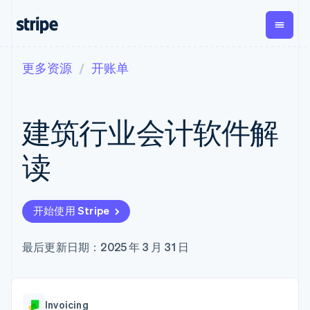
更多资源
开账单
按企业阶段
文档
学习
支付
营收
资金管理
平台
易市
大型企业
Stripe 文档
博客
Payments
Billing
Treasury
初创企业
API 参考文档
客户案例
建筑行业会计软件解
在线支付
经常性收入
Con
库与 SDK
指南
企业财务
Managed
Metronome
Stripe Apps
Payments
按用量计费
Global
平台
读
备案商家解决
Payouts
Subscriptions
Capi
按应用场景
方案
平
支持
向第三方
订阅管理
Payment links
客户
指南
智能体商务
打款
Invoicing
Trea
加密货币
获取支持
无代码支付
一次性或定期
Capital
开始使用 Stripe
平
电子商务
接受线上付款
托管支持方案
企业融资
Checkout
账单
嵌入
嵌入式金融
实施预置结账流程
专业服务
预构建支付界
Crypto
Tax
融服
财务自动化
构建平台或交易市场
最后更新日期：2025 年 3 月 31 日
钱包、稳
面
销售税和增值
Iss
全球化企业
管理订阅
定币发行
Elements
税自动化
实体
应用内支付
提供按用量计费
灵活的 UI 组件
和发卡基
Crypto
Revenue
虚拟
交易市场
发行稳定币支持的支付卡
Onramp
Payment
Recognition
础设施
公司
资金管理
通过智能体配置和管理服
可嵌入的
methods
会计自动化
Invoicing
平台
务