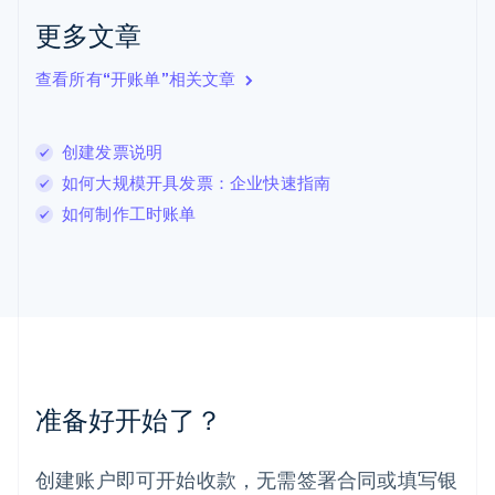
English
更多文章
立陶宛
English
列支敦士登
查看所有“开账单”相关文章
Deutsch
English
卢森堡
Français
Deutsch
English
创建发票说明
罗马尼亚
如何大规模开具发票：企业快速指南
English
马尔他
如何制作工时账单
English
马来西亚
English
简体中文
美国
English
Español
简体中文
墨西哥
Español
English
挪威
准备好开始了？
English
葡萄牙
Português
English
创建账户即可开始收款，无需签署合同或填写银
日本