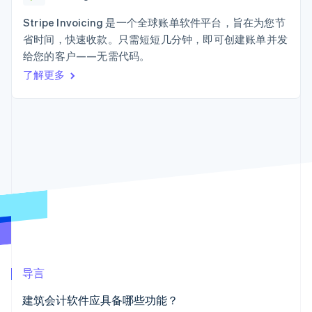
接入 125+ 种支
加密货币
Stripe Sigma
产品路线图
SaaS
付方式
自定义报告
购买
Sessions 年度大会
Stripe Invoicing 是一个全球账单软件平台，旨在为您节
Terminal
Data Pipeline
招聘
省时间，快速收款。只需短短几分钟，即可创建账单并发
线下支付
数据同步
资讯中心
Authorization
资源
给您的客户——无需代码。
Stripe Press
Boost
按行业
了解更多
支付成功率优
应用集成
化
AI 企业
代码示例
Link
创作者经济
开发者博客
联系
加速结账
游戏
API 状态
Financial
酒店、旅游与休闲
联系销售
Connections
保险
成为合作伙伴
关联金融账户
媒体与娱乐
数据
非营利组织
专业服务
公共部门
零售
更多
Product roadmap
了解未来规划
生态系统
导言
Radar
合作伙伴
欺诈防范
建筑会计软件应具备哪些功能？
Stripe App Marketplace
Atlas