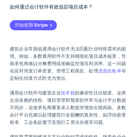
初创企业注册
成本与利润管理
如何通过会计软件有效追踪项目成本？
Climate
复杂合同与结算
规范化项目设置
碳移除
开始使用 Stripe
Identity
多实体与跨地域管理
实时成本录入
在线身份验证
施工团队的工资单
精准成本归集
建筑企业常面临通用会计软件无法匹配行业特殊需求的困
设备和资产
对人工成本使用时间跟踪
境。例如，多数通用软件不支持精细化项目成本核算，导
致承包商难以分摊费用或准确监控项目利润率。这一问题
合规
跟踪作业成本报告
Stripe Sessions 2026
在应对突发订单变更、管理工程尾款、处理
进度款账单
等
了解 Stripe 如何为 AI 构建经济基础设施。
现金流
勿让变更单引起问题
定制化结算方式时尤为突出。
立即观看
施工运营集成
独立核算尾款与间接成本
通用会计软件与建筑企业
技术栈
的兼容性往往较差。这类
企业依赖的排程、项目管理和预算软件常与会计平台数据
可扩展性
使用在建工程 (WIP) 报告随时掌握活动项目
不同步，迫使承包商重复录入数据并增加出错风险。多数
行业特定见解
集成需要的所有工具
会计平台也难以处理建筑行业薪酬的复杂性，如浮动薪资
标准、工会条款遵守及现行工资法合规等问题。
设置警报和通知
建筑商需要能够满足其行业独特需求的软件。随着专业会