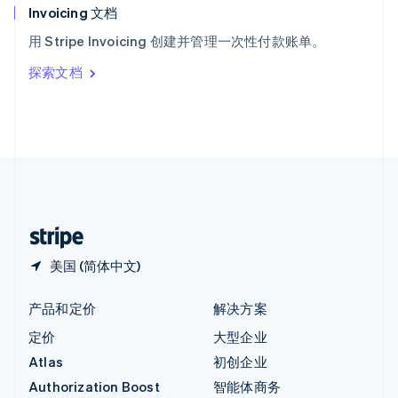
English
Invoicing 文档
意大利
用 Stripe Invoicing 创建并管理一次性付款账单。
Italiano
English
印度
探索文档
English
英国
English
直布罗陀
English
中国内地
简体中文
English
中国香港特别行政区
English
简体中文
美国 (简体中文)
产品和定价
解决方案
定价
大型企业
Atlas
初创企业
Authorization Boost
智能体商务