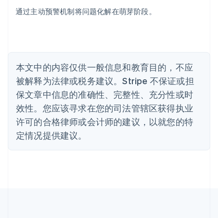
English
通过主动预警机制将问题化解在萌芽阶段。
比利时
Nederlands
Français
Deutsch
English
波兰
English
丹麦
English
本文中的内容仅供一般信息和教育目的，不应
德国
被解释为法律或税务建议。Stripe 不保证或担
Deutsch
English
法国
保文章中信息的准确性、完整性、充分性或时
Français
English
效性。您应该寻求在您的司法管辖区获得执业
芬兰
许可的合格律师或会计师的建议，以就您的特
English
Svenska
定情况提供建议。
荷兰
Nederlands
English
加拿大
English
Français
捷克
English
克罗地亚
English
Italiano
拉脱维亚