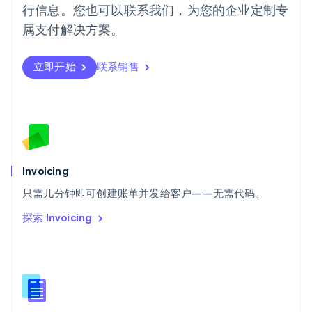
行信息。您也可以联系我们，为您的企业定制专
日本語
English
瑞典
属支付解决方案。
Svenska
English
瑞士
Deutsch
Français
Italiano
English
立即开始
联系销售
塞浦路斯
English
斯洛伐克
English
斯洛文尼亚
English
Italiano
泰国
Invoicing
ไทย
English
希腊
只需几分钟即可创建账单并发给客户——无需代码。
English
探索 Invoicing
西班牙
Español
English
新加坡
English
简体中文
新西兰
English
匈牙利