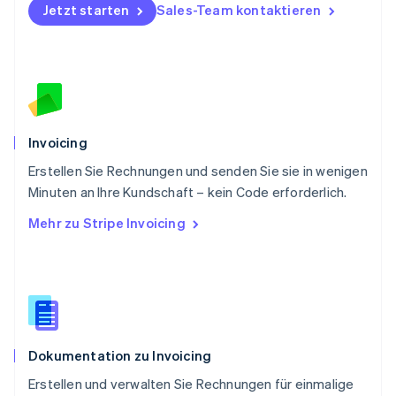
Portugal
Jetzt starten
Sales-Team kontaktieren
Português
English
Rumänien
English
Schweden
Svenska
English
Schweiz
Deutsch
Français
Italiano
English
Invoicing
Singapur
English
简体中文
Erstellen Sie Rechnungen und senden Sie sie in wenigen
Slowakei
Minuten an Ihre Kundschaft – kein Code erforderlich.
English
Mehr zu Stripe Invoicing
Slowenien
English
Italiano
Sonderverwaltungsregion Hongkong,
China
English
简体中文
Spanien
Español
English
Dokumentation zu Invoicing
Thailand
ไทย
English
Erstellen und verwalten Sie Rechnungen für einmalige
Tschechische Republik