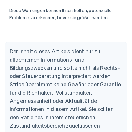
Diese Warnungen können Ihnen helfen, potenzielle
Probleme zu erkennen, bevor sie größer werden.
Australien
English
Der Inhalt dieses Artikels dient nur zu
Belgien
allgemeinen Informations- und
Nederlands
Français
Deutsch
English
Brasilien
Bildungszwecken und sollte nicht als Rechts-
Português
English
oder Steuerberatung interpretiert werden.
Bulgarien
English
Stripe übernimmt keine Gewähr oder Garantie
Dänemark
für die Richtigkeit, Vollständigkeit,
English
Deutschland
Angemessenheit oder Aktualität der
Deutsch
English
Informationen in diesem Artikel. Sie sollten
Estland
den Rat eines in Ihrem steuerlichen
English
Festlandchina
Zuständigkeitsbereich zugelassenen
简体中文
English