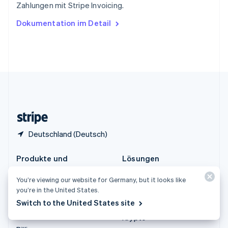
Zahlungen mit Stripe Invoicing.
English
Ungarn
Dokumentation im Detail
English
Vereinigte Arabische Emirate
English
Vereinigte Staaten
English
Español
简体中文
Vereinigtes Königreich
English
Zypern
English
Deutschland (Deutsch)
Produkte und
Lösungen
Preisinformationen
Unternehmen
You’re viewing our website for Germany, but it looks like
Preisinformationen
Start-ups
you’re in the United States.
Atlas
Switch to the United States site
Agentenbasierter Handel
Authorization Boost
Krypto