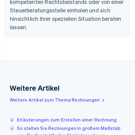
kompetenten Rechtsbeistands oder von einer
Finnland
Steuerberatungsstelle einholen und sich
English
Svenska
Frankreich
hinsichtlich Ihrer speziellen Situation beraten
Français
English
lassen.
Gibraltar
English
Griechenland
English
Indien
English
Irland
English
Italien
Italiano
English
Weitere Artikel
Japan
日本語
English
Weitere Artikel zum Thema Rechnungen
Kanada
English
Français
Kroatien
Erläuterungen zum Erstellen einer Rechnung
English
Italiano
Lettland
So stellen Sie Rechnungen in großem Maßstab
English