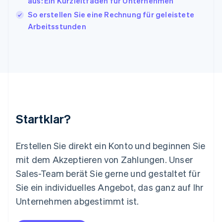
aus: Ein Kurzleitfaden für Unternehmen
Liechtenstein
So erstellen Sie eine Rechnung für geleistete
Deutsch
English
Litauen
Arbeitsstunden
English
Luxemburg
Français
Deutsch
English
Malaysia
English
简体中文
Malta
English
Mexiko
Startklar?
Español
English
Neuseeland
English
Erstellen Sie direkt ein Konto und beginnen Sie
Niederlande
mit dem Akzeptieren von Zahlungen. Unser
Nederlands
English
Norwegen
Sales-Team berät Sie gerne und gestaltet für
English
Sie ein individuelles Angebot, das ganz auf Ihr
Österreich
Deutsch
English
Unternehmen abgestimmt ist.
Polen
English