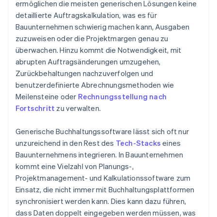
Behalten Sie den Überblick über die
ermöglichen die meisten generischen Lösungen keine
Einbindung in den Baubetrieb
Auftragskostenberichte
detaillierte Auftragskalkulation, was es für
Skalierbarkeit
Bauunternehmen schwierig machen kann, Ausgaben
Lassen Sie nicht zu, dass Änderungsaufträge
zuzuweisen oder die Projektmargen genau zu
Probleme verursachen
Branchenspezifische Informationen
überwachen. Hinzu kommt die Notwendigkeit, mit
Berücksichtigen Sie Zurückbehaltungen und
abrupten Auftragsänderungen umzugehen,
Gemeinkosten
Zurückbehaltungen nachzuverfolgen und
benutzerdefinierte Abrechnungsmethoden wie
Nutzen Sie Arbeitsfortschrittsberichte, um den
Meilensteine oder
Rechnungsstellung nach
Überblick über aktive Projekte zu behalten
Fortschritt
zu verwalten.
Integrieren Sie alle Ihre Tools
Generische Buchhaltungssoftware lässt sich oft nur
Richten Sie Warnungen und Benachrichtigungen ein
unzureichend in den Rest des
Tech-Stacks
eines
Bauunternehmens integrieren. In Bauunternehmen
kommt eine Vielzahl von Planungs-,
Projektmanagement- und Kalkulationssoftware zum
Einsatz, die nicht immer mit Buchhaltungsplattformen
synchronisiert werden kann. Dies kann dazu führen,
dass Daten doppelt eingegeben werden müssen, was