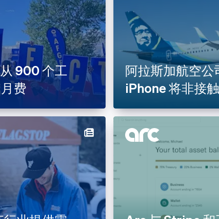
税务合规
稳定币
保健
线下支付
服务
计费和订阅
g 从 900 个工
阿拉斯加航空公司通过
务
的月费
iPhone 将
机构