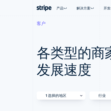
产品
解决方案
开发
客户
按企业阶段
文档
学习
按应用场
支持
支付
营收
大型企业
Stripe 文档
博客
智能体
获取支
Payments
Billing
初创企业
API 参考文档
客户案例
加密货
托管支
在线支付
经常性收入
库与 SDK
指南
电子商
专业服
各类型的商家选
Managed Payments
Metronome
Stripe Apps
嵌入式
备案商家解决方案
按用量计费
财务自
Payment links
Subscriptions
全球化
无代码支付
订阅管理
发展速度
应用内
Checkout
Invoicing
交易市
预构建支付界面
一次性或定期账单
资金管
Elements
Tax
平台
灵活的 UI 组件
销售税和增值税自动
SaaS
Payment methods
Revenue Recogniti
接入 125+ 种支付方式
会计自动化
Terminal
Stripe Sigma
1 选择的地区
行业
线下支付
自定义报告
Authorization Boost
Data Pipeline
支付成功率优化
数据同步
英国和爱尔兰
媒体与
Link