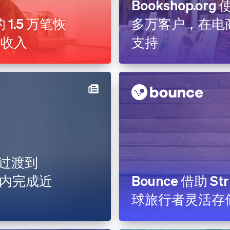
Bookshop.org 
的 1.5 万笔恢
多万客户，在电
元收入
支持
在过渡到
三周内完成近
Bounce 借助 St
球旅行者灵活存