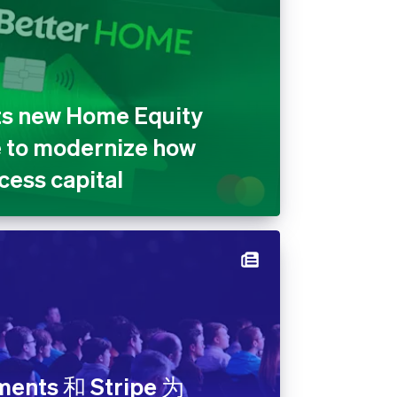
ts new Home Equity
e to modernize how
ess capital
ments 和 Stripe 为