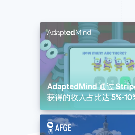
加速结账
东南亚
SaaS
Financial Connections
关联金融账户数据
中东和非洲
交易市
亚太地区
人工智
全球
体育行
加拿大
保险
北美
公共事
墨西哥
公共部
大中华区
医疗保
AdaptedMind 通过 Str
日本
商业服
获得的收入占比达 5%-10
欧洲
家政服
澳大利亚和新西兰
教育
美国
旅游、
汽车与