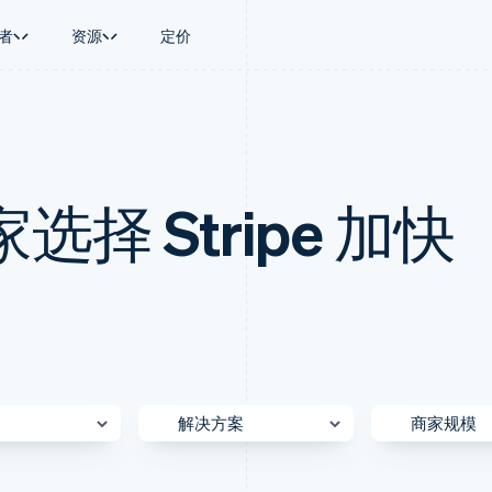
者
资源
定价
景
指南
按行业
公司
资金管理
平台和交易市
商务
持
接受线上付款
AI 企业
产品路线图
Treasury
Connect
币
持方案
实施预置结账流程
创作者经济
Sessions 年度大会
企业财务
平台支付
务
务
构建平台或交易市场
游戏
招聘
择 Stripe 加快
Global Payouts
Capital 平台
金融
管理订阅
酒店、旅游与休闲
资讯中心
向第三方打款
客户融资
动化
提供按用量计费
保险
Stripe Press
Capital
Treasury 平
企业
发行稳定币支持的支付卡
媒体与娱乐
企业融资
嵌入式金融服
支付
通过智能体配置和管理服务
非营利组织
Crypto
Issuing
场
专业服务
钱包、稳定币发行和发卡基础设
实体卡和虚拟
理
公共部门
施
零售
化
Crypto Onramp
on
可嵌入的加密货币购买
解决方案
商家规模
内容
Agentic commerce
中型市场