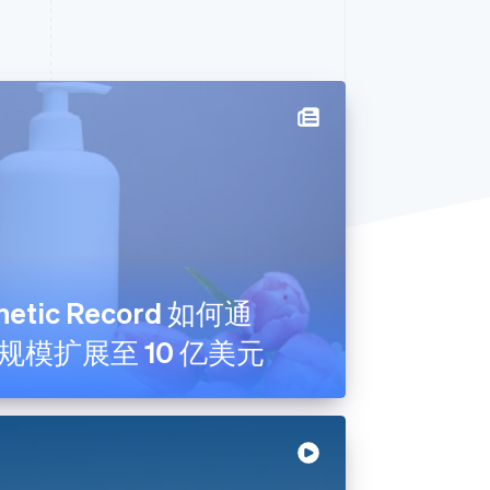
家
专家访谈
合作伙伴案例研究
Stripe Sessions 2026
了解 Stripe 如何为 AI 构
客户聚焦
建经济基础设施。
立即观看
技术幕后
案例研究
视频
tic Record 如何通
支付规模扩展至 10 亿美元