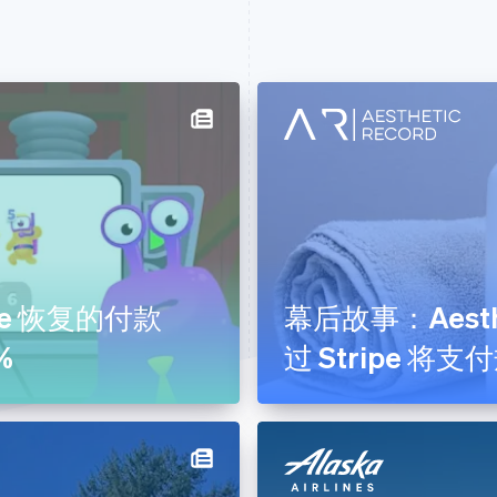
 平台
Link 和支付方式
中小型商
场
Stripe 合作伙伴生态系统
企业
能
专业服务与支持
初创公司
业
为除碳事业捐款
平台
优化的支付和结账流程
业
全球扩张
门
减少欺诈
健
基于用量的计费
ipe 恢复的付款
幕后故事：Aesthe
务与咨询
嵌入式支付
%
过 Stripe 将
务与物业管理
嵌入式金融服务
授权
酒店与休闲
接受付款
交通运输
数据和报告