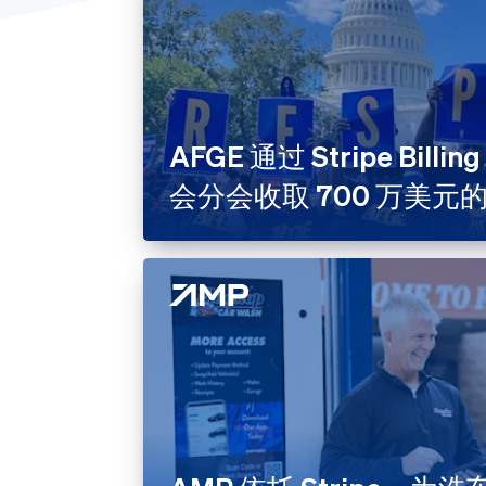
游戏
电商
美容与
软件即
AFGE 通过 Stripe Billin
金融服
会分会收取 700 万美元
零售
非营利
餐饮