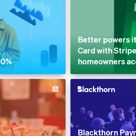
Better powers i
具，
Card with Strip
40%
homeowners acc
Blackthorn Pay