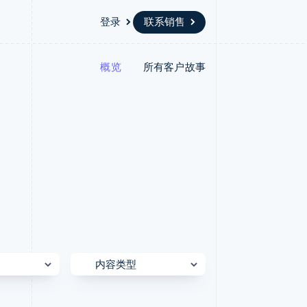
登录
联系销售
概览
所有客户故事
资源
生态系统
联系
场
更多
应用集成
合作伙伴
联系销售
Product roadmap
代码示例
Stripe App Marketplace
成为合作伙伴
了解未来规划
开发者博客
版
API 状态
Radar
欺诈防范
台版
务
Atlas
初创企业注册
卡
Climate
碳移除
Identity
在线身份验证
内容类型
Sessions 视角