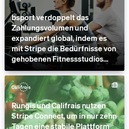
bsport verdoppelt das
Zahlungsvolumen und
expandiert global, indem es
mit Stripe die Bedürfnisse von
gehobenen Fitnessstudios
erfüllt
Rungis und Califrais nutzen
Stripe Connect, um in nur zehn
Tagen eine stabile Plattform