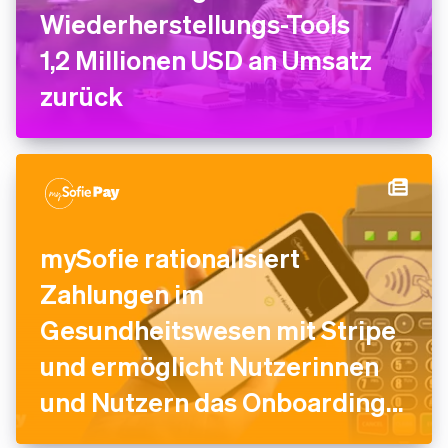
Wiederherstellungs-Tools
1,2 Millionen USD an Umsatz
zurück
mySofie rationalisiert
Zahlungen im
Gesundheitswesen mit Stripe
und ermöglicht Nutzerinnen
und Nutzern das Onboarding
in weniger als zwei Minuten