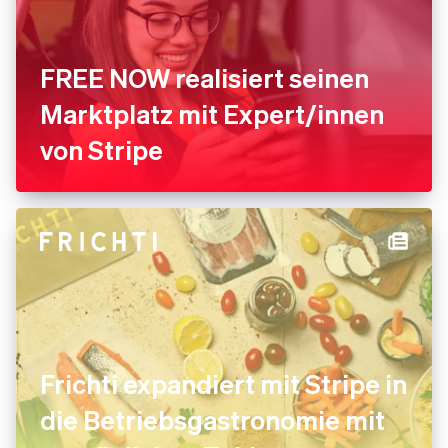
FREE NOW realisiert seinen
Marktplatz mit Expert/innen
von Stripe
Frichti expandiert mit Stripe in
die Betriebsgastronomie mit