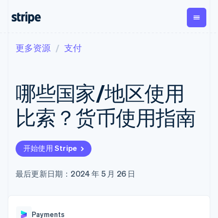
更多资源
支付
按企业阶段
文档
学习
支付
营收
资金管
平台
理
易市
大型企业
Stripe 文档
博客
Payments
Billing
初创企业
API 参考文档
客户案例
哪些国家/地区使用
在线支付
经常性收入
Global
Conn
库与 SDK
指南
Managed
Metronome
Payouts
Stripe Apps
Payments
按用量计费
平台
比索？货币使用指南
备案商家解决
Subscriptions
向第三
按应用场景
方案
方打款
支持
订阅管理
Payment links
Crypto
指南
智能体商务
Invoicing
钱包、
加密货币
获取支持
无代码支付
一次性或定期
开始使用 Stripe
稳定币
电子商务
接受线上付款
托管支持方案
Checkout
账单
发行和
嵌入式金融
实施预置结账流程
专业服务
预构建支付界
Tax
发卡基
财务自动化
构建平台或交易市场
最后更新日期：2024 年 5 月 26 日
面
销售税和增值
础设施
全球化企业
管理订阅
Elements
税自动化
应用内支付
提供按用量计费
灵活的 UI 组件
Revenue
交易市场
发行稳定币支持的支付卡
Payment
Recognition
公司
资金管理
通过智能体配置和管理服
methods
会计自动化
Payments
平台
务