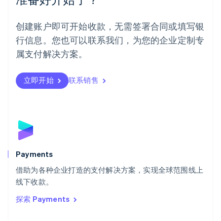
挪威
English
葡萄牙
创建账户即可开始收款，无需签署合同或填写银
Português
English
行信息。您也可以联系我们，为您的企业定制专
日本
日本語
English
属支付解决方案。
瑞典
Svenska
English
瑞士
立即开始
联系销售
Deutsch
Français
Italiano
English
塞浦路斯
English
斯洛伐克
English
斯洛文尼亚
English
Italiano
Payments
泰国
ไทย
English
借助为各种企业打造的支付解决方案，实现全球范围线上
希腊
线下收款。
English
探索 Payments
西班牙
Español
English