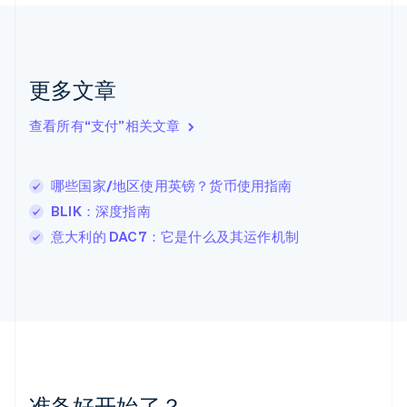
捷克
English
克罗地亚
English
Italiano
拉脱维亚
更多文章
English
立陶宛
查看所有“支付”相关文章
English
列支敦士登
Deutsch
English
卢森堡
哪些国家/地区使用英镑？货币使用指南
Français
Deutsch
English
BLIK：深度指南
罗马尼亚
意大利的 DAC7：它是什么及其运作机制
English
马尔他
English
马来西亚
English
简体中文
美国
English
Español
简体中文
墨西哥
Español
English
准备好开始了？