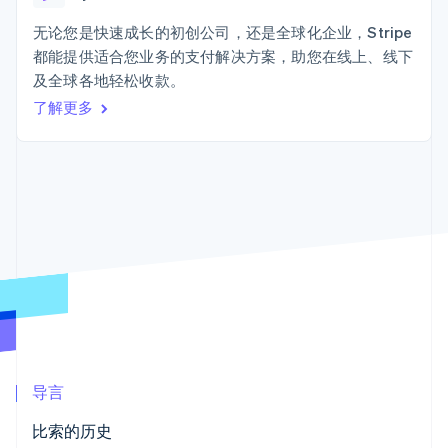
接入 125+ 种支
Stripe Sigma
产品路线图
SaaS
付方式
自定义报告
Sessions 年度大会
无论您是快速成长的初创公司，还是全球化企业，Stripe
Terminal
Data Pipeline
招聘
都能提供适合您业务的支付解决方案，助您在线上、线下
线下支付
数据同步
资讯中心
Authorization
资源
及全球各地轻松收款。
Stripe Press
Boost
按行业
了解更多
支付成功率优
应用集成
化
AI 企业
代码示例
Link
创作者经济
开发者博客
联系
加速结账
游戏
API 状态
酒店、旅游与休闲
联系销售
保险
成为合作伙伴
媒体与娱乐
非营利组织
更多
专业服务
Product roadmap
公共部门
了解未来规划
零售
Radar
欺诈防范
Atlas
生态系统
初创企业注册
导言
合作伙伴
Climate
比索的历史
Stripe App Marketplace
碳移除