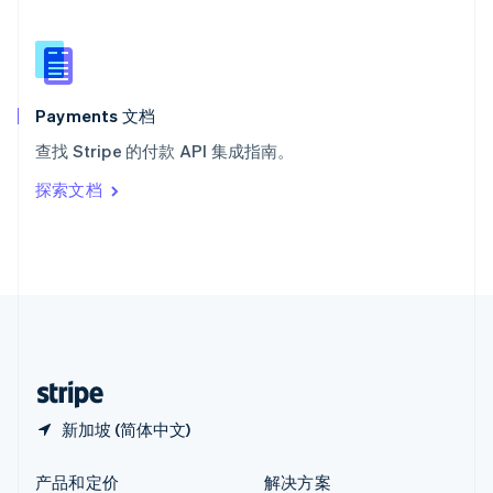
新加坡
English
简体中文
新西兰
English
匈牙利
English
Payments 文档
意大利
查找 Stripe 的付款 API 集成指南。
Italiano
English
印度
探索文档
English
英国
English
直布罗陀
English
中国内地
简体中文
English
中国香港特别行政区
English
简体中文
新加坡 (简体中文)
产品和定价
解决方案