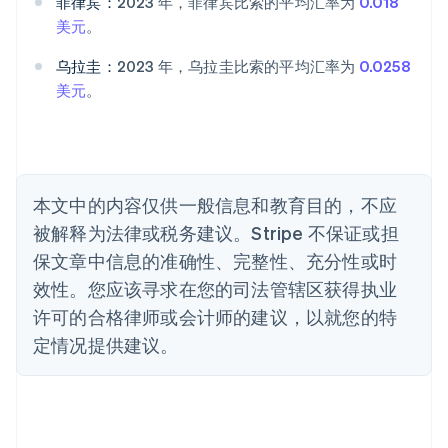
澳大利亚
菲律宾：
2023 年，菲律宾比索的平均汇率为
0.018
English
美元
。
巴西
Português
English
乌拉圭：
2023 年，乌拉圭比索的平均汇率为
0.0258
保加利亚
美元
。
English
比利时
Nederlands
Français
Deutsch
English
波兰
English
丹麦
本文中的内容仅供一般信息和教育目的，不应
English
被解释为法律或税务建议。Stripe 不保证或担
德国
保文章中信息的准确性、完整性、充分性或时
Deutsch
English
法国
效性。您应该寻求在您的司法管辖区获得执业
Français
English
许可的合格律师或会计师的建议，以就您的特
芬兰
定情况提供建议。
English
Svenska
荷兰
Nederlands
English
加拿大
English
Français