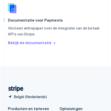
Spanje
Español
English
Thailand
ไทย
English
Documentatie voor Payments
Tsjechië
English
Vind een whitepaper over de integratie van de betaal-
Vasteland van China
API's van Stripe.
简体中文
English
Verenigd Koninkrijk
Bekijk de documentatie
English
Verenigde Arabische Emiraten
English
Verenigde Staten
English
Español
简体中文
Zweden
Svenska
English
Zwitserland
Deutsch
Français
Italiano
English
België (Nederlands)
Producten en tarieven
Oplossingen