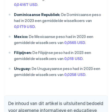
0,04167 USD
.
Dominicaanse Republiek:
De Dominicaanse peso
had in 2023 een gemiddelde wisselkoers van
0,0179 USD
.
Mexico:
De Mexicaanse peso had in 2023 een
gemiddelde wisselkoers van
0,0565 USD
.
Filipijnen:
De Filipijnse peso had in 2023 een
gemiddelde wisselkoers van
0,018 USD
.
Uruguay:
De Uruguayaanse peso had in 2023 een
Australië
gemiddelde wisselkoers van
0,0258 USD
.
English
België
Nederlands
Français
Deutsch
English
Brazilië
Português
English
Bulgarije
De inhoud van dit artikel is uitsluitend bedoeld
English
voor algemene informatieve en educatieve