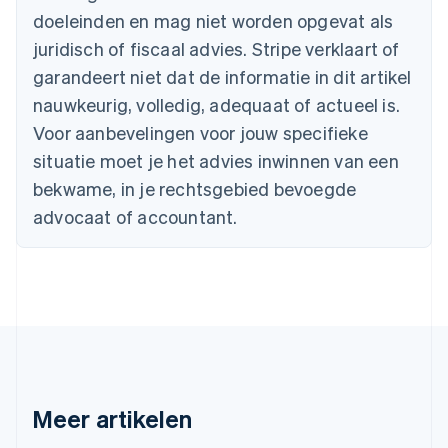
Canada
doeleinden en mag niet worden opgevat als
English
Français
Cyprus
juridisch of fiscaal advies. Stripe verklaart of
English
garandeert niet dat de informatie in dit artikel
Denemarken
nauwkeurig, volledig, adequaat of actueel is.
English
Duitsland
Voor aanbevelingen voor jouw specifieke
Deutsch
English
situatie moet je het advies inwinnen van een
Estland
English
bekwame, in je rechtsgebied bevoegde
Finland
advocaat of accountant.
English
Svenska
Frankrijk
Français
English
Gibraltar
English
Griekenland
English
Hongarije
English
Hongkong SAR, China
Meer artikelen
English
简体中文