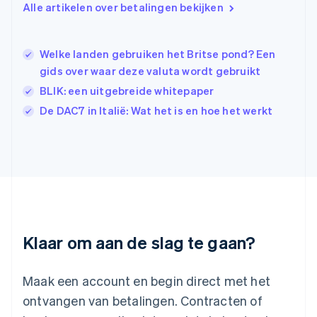
Ierland
Alle artikelen over betalingen bekijken
English
India
English
Welke landen gebruiken het Britse pond? Een
Italië
gids over waar deze valuta wordt gebruikt
Italiano
English
Japan
BLIK: een uitgebreide whitepaper
日本語
English
De DAC7 in Italië: Wat het is en hoe het werkt
Kroatië
English
Italiano
Letland
English
Liechtenstein
Deutsch
English
Litouwen
English
Luxemburg
Klaar om aan de slag te gaan?
Français
Deutsch
English
Maleisië
English
简体中文
Maak een account en begin direct met het
Malta
ontvangen van betalingen. Contracten of
English