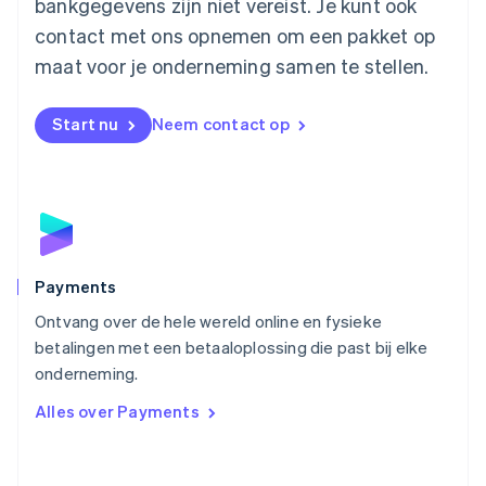
Mexico
bankgegevens zijn niet vereist. Je kunt ook
Español
English
contact met ons opnemen om een pakket op
Nederland
maat voor je onderneming samen te stellen.
Nederlands
English
Nieuw-Zeeland
English
Start nu
Neem contact op
Noorwegen
English
Oostenrijk
Deutsch
English
Polen
English
Portugal
Português
English
Payments
Roemenië
Ontvang over de hele wereld online en fysieke
English
betalingen met een betaaloplossing die past bij elke
Singapore
English
简体中文
onderneming.
Slovenië
Alles over Payments
English
Italiano
Slowakije
English