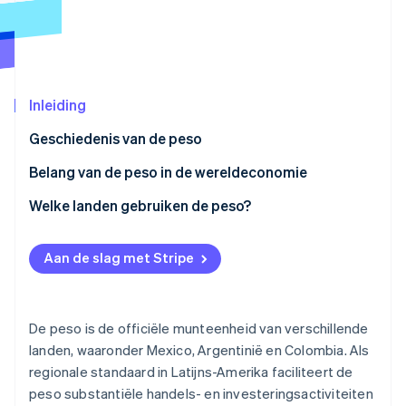
Oprichting van een start-up
Climate
Ecosysteem
CO₂-verwijdering
Partners
Identity
Stripe App Marketplace
Inleiding
Online identiteitsverificatie
Geschiedenis van de peso
Belang van de peso in de wereldeconomie
Mexicaanse peso
Welke landen gebruiken de peso?
Stripe Sessions 2026
Ontdek hoe Stripe de economische infrastructuu
Colombiaanse en Chileense peso’s
Nu bekijken
Aan de slag met Stripe
De peso is de officiële munteenheid van verschillende
landen, waaronder Mexico, Argentinië en Colombia. Als
regionale standaard in Latijns-Amerika faciliteert de
peso substantiële handels- en investeringsactiviteiten