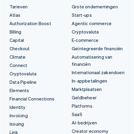
Tarieven
Grote ondernemingen
Atlas
Start-ups
Authorization Boost
Agentic commerce
Billing
Cryptovaluta
Capital
E-commerce
Checkout
Geïntegreerde financiën
Climate
Automatisering van
financiën
Connect
Internationaal zakendoen
Cryptovaluta
In-appbetalingen
Data Pipeline
Marktplaatsen
Elements
Geldbeheer
Financial Connections
Platforms
Identity
SaaS
Invoicing
AI-bedrijven
Issuing
Creator economy
Link