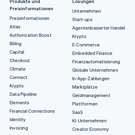
Produkte und
Lösungen
Preisinformationen
Unternehmen
Preisinformationen
Start-ups
Atlas
Agentenbasierter Handel
Authorization Boost
Krypto
Billing
E-Commerce
Capital
Embedded Finance
Checkout
Finanzautomatisierung
Climate
Globale Unternehmen
Connect
In-App-Zahlungen
Krypto
Marktplätze
Data Pipeline
Geldmanagement
Elements
Plattformen
Financial Connections
SaaS
Identity
KI-Unternehmen
Invoicing
Creator Economy