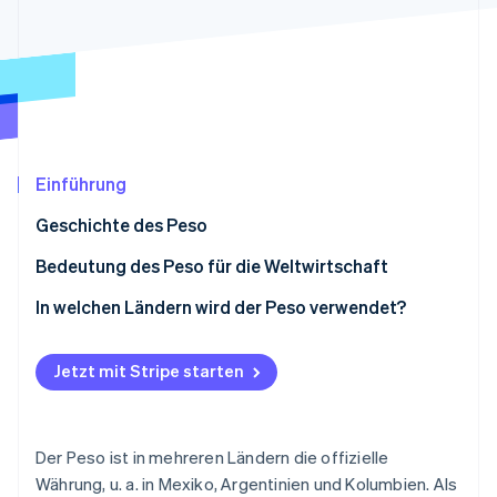
Betrugsprävention
Ecosystem
Atlas
Start-up-Gründung
Partner
Stripe App-Marktplatz
Climate
CO₂-Entnahme
Identity
Online-Identitätsprüfung
Einführung
Geschichte des Peso
Bedeutung des Peso für die Weltwirtschaft
Stripe-Sessions 2026
Mexikanischer Peso
In welchen Ländern wird der Peso verwendet?
Erfahren Sie, wie Stripe Lösungen für die Wirts
Jetzt ansehen
Kolumbianischer und chilenischer Peso
Jetzt mit Stripe starten
Der Peso ist in mehreren Ländern die offizielle
Währung, u. a. in Mexiko, Argentinien und Kolumbien. Als