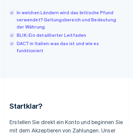
日本語
English
Kanada
In welchen Ländern wird das britische Pfund
English
Français
verwendet? Geltungsbereich und Bedeutung
Kroatien
der Währung
English
Italiano
Lettland
BLIK: Ein detaillierter Leitfaden
English
DAC7 in Italien: was das ist und wie es
Liechtenstein
funktioniert
Deutsch
English
Litauen
English
Luxemburg
Français
Deutsch
English
Malaysia
English
简体中文
Malta
English
Startklar?
Mexiko
Español
English
Neuseeland
Erstellen Sie direkt ein Konto und beginnen Sie
English
mit dem Akzeptieren von Zahlungen. Unser
Niederlande