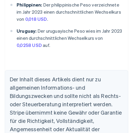
Philippinen:
Der philippinische Peso verzeichnete
im Jahr 2023 einen durchschnittlichen Wechselkurs
von
0,018 USD
.
Uruguay:
Der uruguayische Peso wies im Jahr 2023
einen durchschnittlichen Wechselkurs von
0,0258 USD
auf.
Der Inhalt dieses Artikels dient nur zu
Australien
allgemeinen Informations- und
English
Belgien
Bildungszwecken und sollte nicht als Rechts-
Nederlands
Français
Deutsch
English
oder Steuerberatung interpretiert werden.
Brasilien
Stripe übernimmt keine Gewähr oder Garantie
Português
English
Bulgarien
für die Richtigkeit, Vollständigkeit,
English
Angemessenheit oder Aktualität der
Dänemark