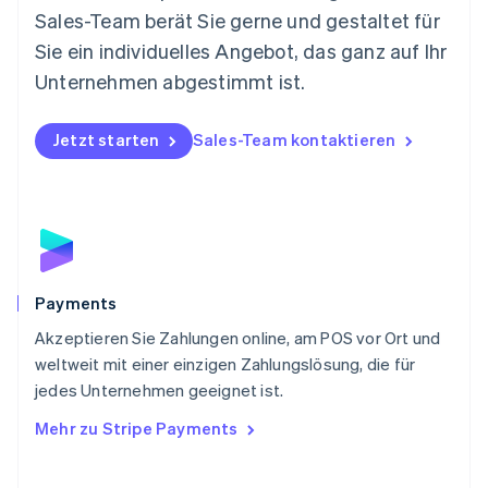
Nederlands
English
Sales-Team berät Sie gerne und gestaltet für
Norwegen
Sie ein individuelles Angebot, das ganz auf Ihr
English
Österreich
Unternehmen abgestimmt ist.
Deutsch
English
Polen
Jetzt starten
Sales-Team kontaktieren
English
Portugal
Português
English
Rumänien
English
Schweden
Svenska
English
Schweiz
Payments
Deutsch
Français
Italiano
English
Akzeptieren Sie Zahlungen online, am POS vor Ort und
Singapur
English
简体中文
weltweit mit einer einzigen Zahlungslösung, die für
Slowakei
jedes Unternehmen geeignet ist.
English
Mehr zu Stripe Payments
Slowenien
English
Italiano
Sonderverwaltungsregion Hongkong,