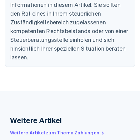
Informationen in diesem Artikel. Sie sollten
English
Deutschland
den Rat eines in Ihrem steuerlichen
Deutsch
English
Zuständigkeitsbereich zugelassenen
Estland
English
kompetenten Rechtsbeistands oder von einer
Festlandchina
Steuerberatungsstelle einholen und sich
简体中文
English
Finnland
hinsichtlich Ihrer speziellen Situation beraten
English
Svenska
lassen.
Frankreich
Français
English
Gibraltar
English
Griechenland
English
Indien
English
Irland
Weitere Artikel
English
Italien
Italiano
English
Weitere Artikel zum Thema Zahlungen
Japan