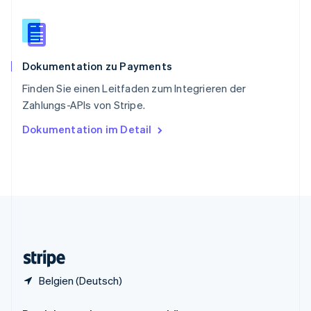
China
English
简体中文
Spanien
Español
English
Dokumentation zu Payments
Thailand
ไทย
English
Finden Sie einen Leitfaden zum Integrieren der
Tschechische Republik
Zahlungs-APIs von Stripe.
English
Ungarn
Dokumentation im Detail
English
Vereinigte Arabische Emirate
English
Vereinigte Staaten
English
Español
简体中文
Vereinigtes Königreich
English
Zypern
English
Belgien (Deutsch)