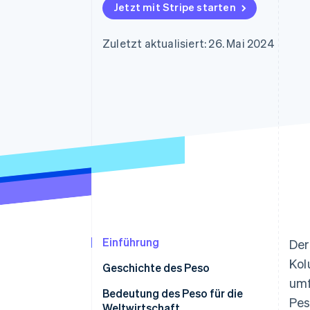
Optimierung der
Datensynchronisier
Jetzt mit Stripe starten
Autorisierungsraten
Link
Beschleunigter Bezahlvorgang
Zuletzt aktualisiert: 26. Mai 2024
Financial Connections
Verbundene Finanzdaten
Einführung
Der
Kol
Geschichte des Peso
umf
Bedeutung des Peso für die
Pes
Weltwirtschaft