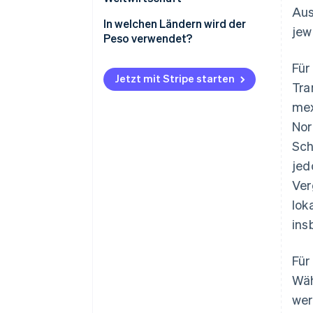
Aus
Mexikanischer Peso
In welchen Ländern wird der
jew
Peso verwendet?
Kolumbianischer und
chilenischer Peso
Für
Jetzt mit Stripe starten
Tra
mex
Nor
Sch
jed
Ver
lok
ins
Für
Wäh
wer