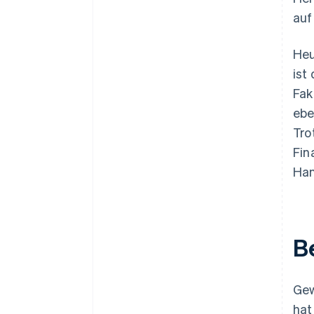
auf
Heu
ist
Fak
ebe
Tro
Fin
Han
B
Gew
hat