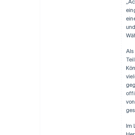
„Ac
ein
ein
und
Wäh
Als
Tei
Kön
vie
geg
off
von
ges
Im 
Her