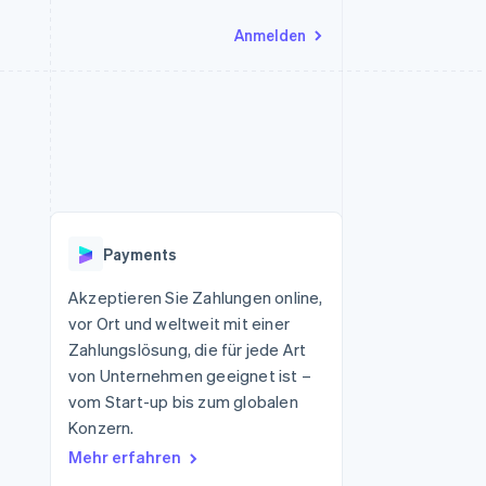
Anmelden
Ressourcen
Ecosystem
Kontakt
nd Marktplätze
Mehr
App-Integrationen
Partner
Sales-Team kontaktieren
Product roadmap
Code-Beispiele
Stripe App-Marktplatz
Partner werden
Ausblick
 Plattformen
Entwickler-Blog
 platforms
eit
API-Status
Radar
Betrugsprävention
eistungen
Payments
Atlas
onen
virtuelle Karten
Start-up-Gründung
Akzeptieren Sie Zahlungen online,
vor Ort und weltweit mit einer
Climate
CO₂-Entnahme
Zahlungslösung, die für jede Art
von Unternehmen geeignet ist –
Identity
Online-Identitätsprüfung
vom Start-up bis zum globalen
Konzern.
Mehr erfahren