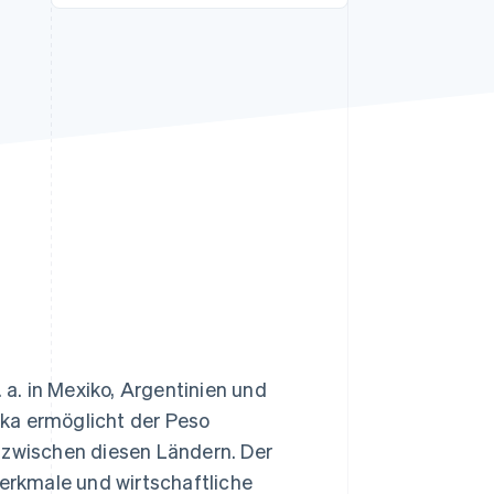
Stripe-Sessions 2026
Erfahren Sie, wie Stripe
Lösungen für die
Wirtschaftsinfrastruktur
für KI aufbaut.
Jetzt ansehen
 a. in Mexiko, Argentinien und
ka ermöglicht der Peso
 zwischen diesen Ländern. Der
Merkmale und wirtschaftliche