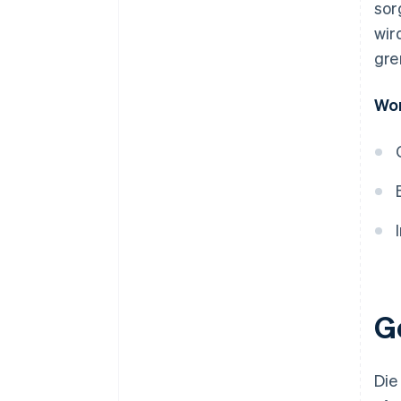
sor
wir
gre
Wor
G
Die