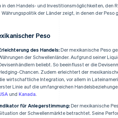
h in den Handels- und Investitionsmöglichkeiten, den 
 Währungspolitik der Länder zeigt, in denen der Peso g
xikanischer Peso
Erleichterung des Handels:
Der mexikanische Peso ge
Währungen der Schwellenländer. Aufgrund seiner Liquidit
Devisenhändlern beliebt. So beeinflusst er die Devisen
Hedging-Chancen. Zudem erleichtert der mexikanisch
die wirtschaftliche Integration, vor allem in Lateinamer
erster Linie auf die umfangreichen Handelsbeziehung
USA
und
Kanada
.
Indikator für Anlegerstimmung:
Der mexikanische Peso
Situation der Schwellenmärkte betrachtet. Seine Perf