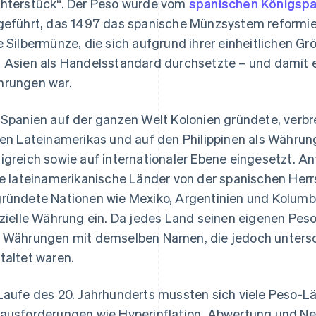
hterstück“. Der Peso wurde vom
spanischen Königspaa
geführt, das 1497 das spanische Münzsystem reformier
e Silbermünze, die sich aufgrund ihrer einheitlichen Gr
 Asien als Handelsstandard durchsetzte – und damit e
rungen war.
 Spanien auf der ganzen Welt Kolonien gründete, verbre
len Lateinamerikas und auf den Philippinen als Währu
igreich sowie auf internationaler Ebene eingesetzt. A
le lateinamerikanische Länder von der spanischen Her
ründete Nationen wie Mexiko, Argentinien und Kolumbi
izielle Währung ein. Da jedes Land seinen eigenen Peso
 Währungen mit demselben Namen, die jedoch unterschi
taltet waren.
Laufe des 20. Jahrhunderts mussten sich viele Peso-Lä
ausforderungen wie Hyperinflation, Abwertung und Neu