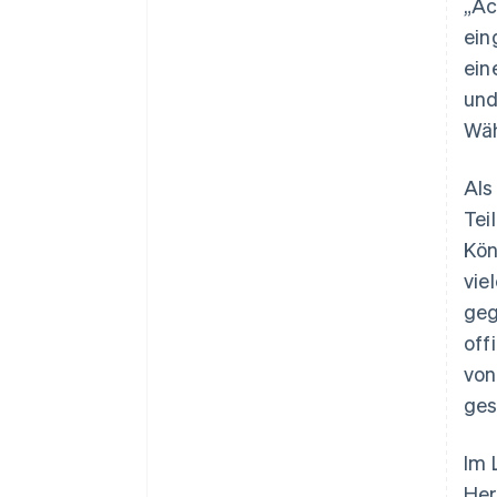
„Ac
ein
ein
und
Wäh
Als
Tei
Kön
vie
geg
off
von
ges
Im 
Her