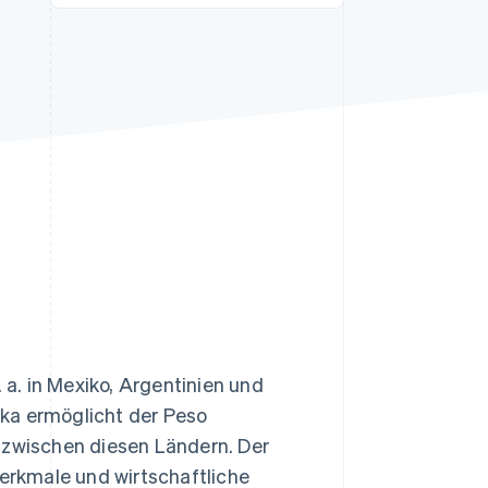
Stripe-Sessions 2026
Erfahren Sie, wie Stripe
Lösungen für die
Wirtschaftsinfrastruktur
für KI aufbaut.
Jetzt ansehen
 a. in Mexiko, Argentinien und
ka ermöglicht der Peso
 zwischen diesen Ländern. Der
Merkmale und wirtschaftliche