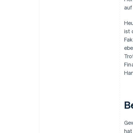
auf
Heu
ist
Fak
ebe
Tro
Fin
Han
B
Gew
hat