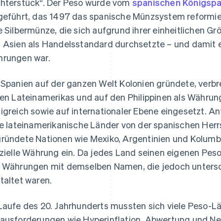
hterstück“. Der Peso wurde vom
spanischen Königspaa
geführt, das 1497 das spanische Münzsystem reformier
e Silbermünze, die sich aufgrund ihrer einheitlichen Gr
 Asien als Handelsstandard durchsetzte – und damit e
rungen war.
 Spanien auf der ganzen Welt Kolonien gründete, verbre
len Lateinamerikas und auf den Philippinen als Währu
igreich sowie auf internationaler Ebene eingesetzt. A
le lateinamerikanische Länder von der spanischen Her
ründete Nationen wie Mexiko, Argentinien und Kolumbi
izielle Währung ein. Da jedes Land seinen eigenen Peso
 Währungen mit demselben Namen, die jedoch unterschi
taltet waren.
Laufe des 20. Jahrhunderts mussten sich viele Peso-Lä
ausforderungen wie Hyperinflation, Abwertung und Neu