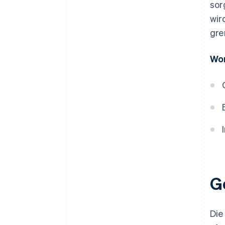
sor
wir
gre
Wor
G
Die