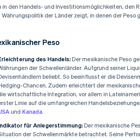
h in den Handels- und Investitionsmöglichkeiten, den 
 Währungspolitik der Länder zeigt, in denen der Peso g
xikanischer Peso
Erleichterung des Handels:
Der mexikanische Peso ge
Währungen der Schwellenländer. Aufgrund seiner Liquidit
Devisenhändlern beliebt. So beeinflusst er die Devisen
Hedging-Chancen. Zudem erleichtert der mexikanisch
die wirtschaftliche Integration, vor allem in Lateinamer
erster Linie auf die umfangreichen Handelsbeziehung
USA
und
Kanada
.
Indikator für Anlegerstimmung:
Der mexikanische Peso
Situation der Schwellenmärkte betrachtet. Seine Perf