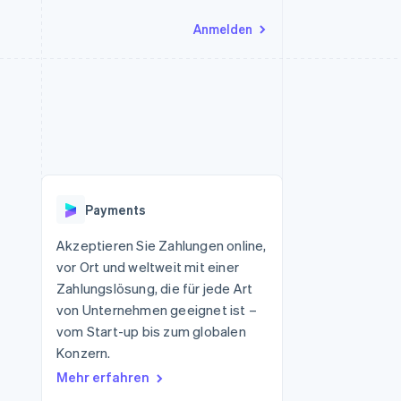
Anmelden
Ressourcen
Ecosystem
Kontakt
nd Marktplätze
Mehr
App-Integrationen
Partner
Sales-Team kontaktieren
Product roadmap
Code-Beispiele
Stripe App-Marktplatz
Partner werden
Ausblick
 Plattformen
Entwickler-Blog
eit
API-Status
Radar
Betrugsprävention
Payments
Atlas
onen
Start-up-Gründung
Akzeptieren Sie Zahlungen online,
vor Ort und weltweit mit einer
Climate
CO₂-Entnahme
Zahlungslösung, die für jede Art
von Unternehmen geeignet ist –
vom Start-up bis zum globalen
Konzern.
Mehr erfahren