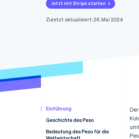
Optimierung der
Datensynchronisier
Jetzt mit Stripe starten
Autorisierungsraten
Link
Beschleunigter Bezahlvorgang
Zuletzt aktualisiert: 26. Mai 2024
Financial Connections
Verbundene Finanzdaten
Einführung
Der
Kol
Geschichte des Peso
umf
Bedeutung des Peso für die
Pes
Weltwirtschaft