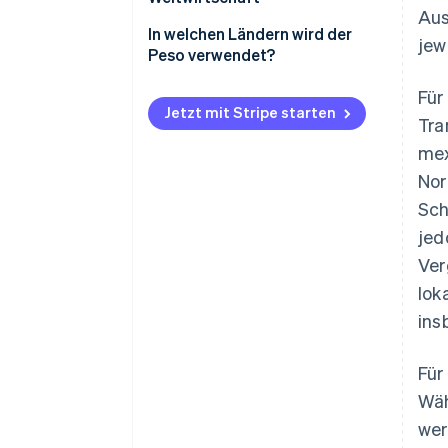
Aus
Mexikanischer Peso
In welchen Ländern wird der
jew
Peso verwendet?
Kolumbianischer und
chilenischer Peso
Für
Jetzt mit Stripe starten
Tra
mex
Nor
Sch
jed
Ver
lok
ins
Für
Wäh
wer