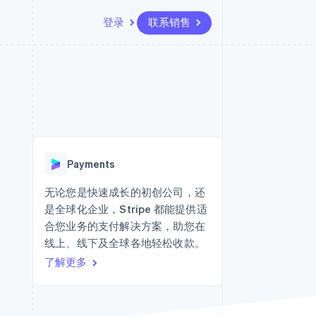
登录
联系销售
资源
生态系统
联系
场
更多
应用集成
合作伙伴
联系销售
Product roadmap
代码示例
Stripe App Marketplace
成为合作伙伴
了解未来规划
开发者博客
API 状态
Radar
欺诈防范
Payments
Atlas
初创企业注册
无论您是快速成长的初创公司，还
是全球化企业，Stripe 都能提供适
Climate
碳移除
合您业务的支付解决方案，助您在
线上、线下及全球各地轻松收款。
了解更多