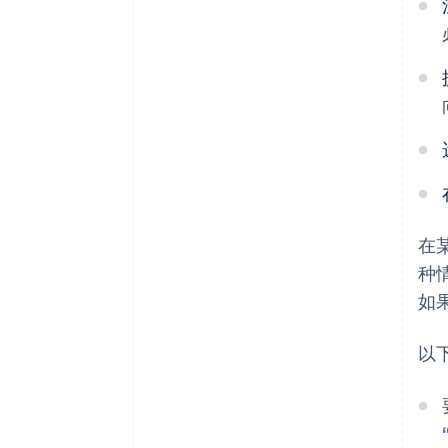
在
种
如
以