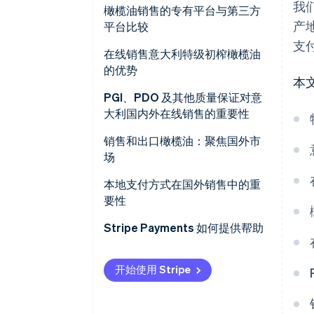
我
我如何才能销售我的橄榄油？
橄榄油销售的专有平台与第三方
标签和消费者信息
产
平台比较
支
电商网站的监管合规
如何选择
在线销售意大利特级初榨橄榄油
的优势
境外销售的监管和税务合规
本
PGI、PDO 及其他质量保证对意
大利国内外在线销售的重要性
PDO 和 PGI 橄榄油有什么区别？
销售和出口橄榄油：聚焦国外市
场
主要国外市场
本地支付方式在国外销售中的重
要性
Stripe Payments 如何提供帮助
开始使用 Stripe