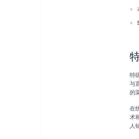
特
与
的
在
术
人