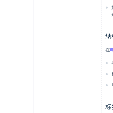
纳
在
标