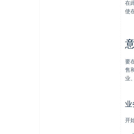
在
使
要
售
业
业
开