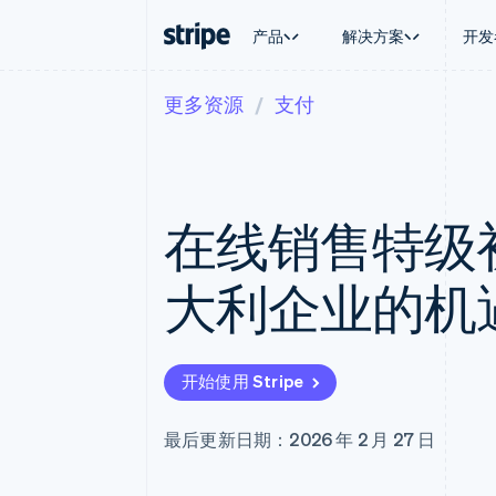
产品
解决方案
开发
更多资源
支付
按企业阶段
文档
学习
按应用场
支持
支付
营收
大型企业
Stripe 文档
博客
智能体
获取支
Payments
Billing
初创企业
API 参考文档
客户案例
加密货
托管支
在线支付
经常性收入
库与 SDK
指南
电子商
专业服
Managed Payments
Metronome
Stripe Apps
在线销售特级
嵌入式
备案商家解决方案
按用量计费
财务自
Payment links
Subscriptions
全球化
无代码支付
订阅管理
应用内
大利企业的机
Checkout
Invoicing
交易市
预构建支付界面
一次性或定期账单
资金管
Elements
Tax
平台
灵活的 UI 组件
销售税和增值税自动
SaaS
Payment methods
Revenue Recogniti
开始使用 Stripe
接入 125+ 种支付方式
会计自动化
Terminal
Stripe Sigma
线下支付
自定义报告
最后更新日期：2026 年 2 月 27 日
Authorization Boost
Data Pipeline
支付成功率优化
数据同步
Link