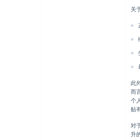
关
此
而
个
贴
对
升