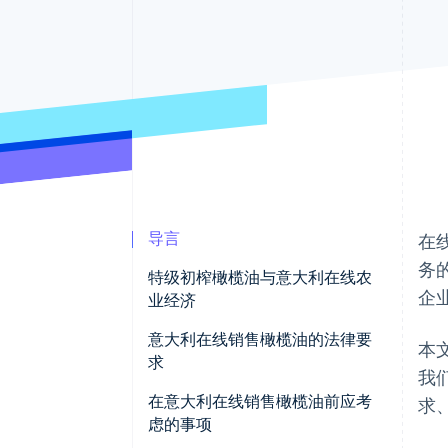
加速结账
导言
在
务
特级初榨橄榄油与意大利在线农
企
业经济
意大利在线销售橄榄油的法律要
本
求
我
业务启动
在意大利在线销售橄榄油前应考
求
虑的事项
纳税义务