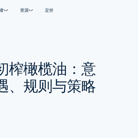
者
资源
定价
景
指南
按行业
公司
资金管理
平台和交易市
商务
持
接受线上付款
AI 企业
产品路线图
Global Payouts
Connect
币
持方案
实施预置结账流程
创作者经济
Sessions 年度大会
向第三方打款
平台支付
务
务
构建平台或交易市场
游戏
招聘
Crypto
初榨橄榄油：意
金融
管理订阅
酒店、旅游与休闲
资讯中心
钱包、稳定币发行和发卡基础设
动化
提供按用量计费
保险
Stripe Press
施
企业
发行稳定币支持的支付卡
媒体与娱乐
支付
通过智能体配置和管理服务
非营利组织
遇、规则与策略
场
专业服务
理
公共部门
零售
化
on