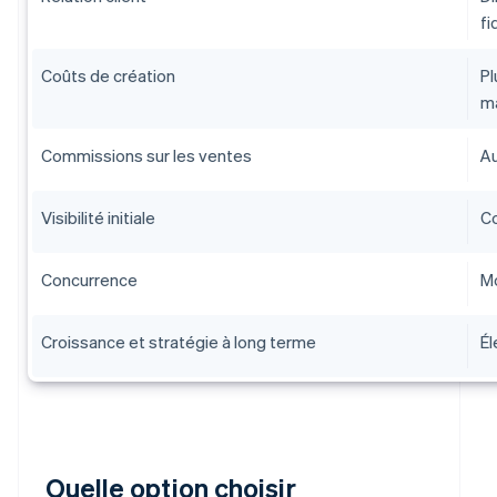
fi
Coûts de création
Pl
ma
Commissions sur les ventes
Au
Visibilité initiale
Co
Concurrence
Mo
Croissance et stratégie à long terme
Él
Quelle option choisir