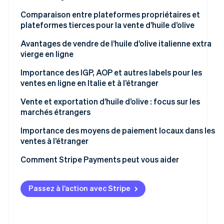
Obligations fiscales
Comment puis-je vendre mon huile d’olive ?
Comparaison entre plateformes propriétaires et
Étiquetage et informations destinées aux
plateformes tierces pour la vente d’huile d’olive
consommateurs
Quelle option choisir
Avantages de vendre de l’huile d’olive italienne extra
Conformité réglementaire pour les sites e-commerce
vierge en ligne
Réglementation et conformité fiscale pour les ventes
Importance des IGP, AOP et autres labels pour les
à l’étranger
ventes en ligne en Italie et à l’étranger
Quelle est la différence entre l’huile d’olive AOP et IGP ?
Vente et exportation d’huile d’olive : focus sur les
marchés étrangers
Principaux marchés étrangers
Importance des moyens de paiement locaux dans les
ventes à l’étranger
Comment Stripe Payments peut vous aider
Passez à l’action avec Stripe