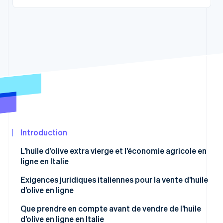
Découvrez les prochaines évolutions
Commerce en ligne
Radar
Prévention de la fraude
Écosystème
Atlas
Constitution de start-up
Partenaires
Climate
Stripe App
Élimination du carbone
Marketplace
Identity
Vérification de l'identité
Introduction
L’huile d’olive extra vierge et l’économie agricole en
ligne en Italie
Stripe Sessions 2026
Découvrez comment Stripe construit l’infrastructure écon
Exigences juridiques italiennes pour la vente d’huile
Regarder la vidéo
d’olive en ligne
Création d’entreprise
Que prendre en compte avant de vendre de l’huile
d’olive en ligne en Italie