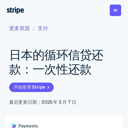
更多资源
支付
按企业阶段
文档
学习
支付
营收
资金管
平台
理
易市
大型企业
Stripe 文档
博客
Payments
Billing
初创企业
API 参考文档
客户案例
日本的循环信贷还
在线支付
经常性收入
Global
Conn
库与 SDK
指南
Managed
Metronome
Payouts
Stripe Apps
Payments
按用量计费
平台
款：一次性还款
备案商家解决
Subscriptions
向第三
按应用场景
方案
方打款
支持
订阅管理
Payment links
Crypto
指南
智能体商务
Invoicing
钱包、
加密货币
获取支持
无代码支付
一次性或定期
开始使用 Stripe
稳定币
电子商务
接受线上付款
托管支持方案
Checkout
账单
发行和
嵌入式金融
实施预置结账流程
专业服务
预构建支付界
Tax
发卡基
财务自动化
构建平台或交易市场
最后更新日期：2025 年 5 月 7 日
面
销售税和增值
础设施
全球化企业
管理订阅
Elements
税自动化
应用内支付
提供按用量计费
灵活的 UI 组件
Revenue
交易市场
发行稳定币支持的支付卡
Payment
Recognition
公司
资金管理
通过智能体配置和管理服
methods
会计自动化
Payments
平台
务