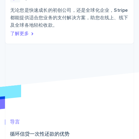
接入 125+ 种支
Stripe Sigma
产品路线图
SaaS
付方式
自定义报告
Sessions 年度大会
无论您是快速成长的初创公司，还是全球化企业，Stripe
Terminal
Data Pipeline
招聘
都能提供适合您业务的支付解决方案，助您在线上、线下
线下支付
数据同步
资讯中心
Authorization
资源
及全球各地轻松收款。
Stripe Press
Boost
按行业
了解更多
支付成功率优
应用集成
化
AI 企业
代码示例
Link
创作者经济
开发者博客
联系
加速结账
游戏
API 状态
酒店、旅游与休闲
联系销售
保险
成为合作伙伴
媒体与娱乐
非营利组织
更多
专业服务
Product roadmap
公共部门
了解未来规划
零售
Radar
欺诈防范
Atlas
生态系统
初创企业注册
导言
合作伙伴
Climate
循环信贷一次性还款的优势
Stripe App Marketplace
碳移除