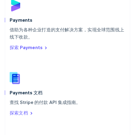
English
斯洛文尼亚
English
Italiano
Payments
泰国
ไทย
English
借助为各种企业打造的支付解决方案，实现全球范围线上
希腊
线下收款。
English
探索 Payments
西班牙
Español
English
新加坡
English
简体中文
新西兰
English
匈牙利
English
Payments 文档
意大利
查找 Stripe 的付款 API 集成指南。
Italiano
English
印度
探索文档
English
英国
English
直布罗陀