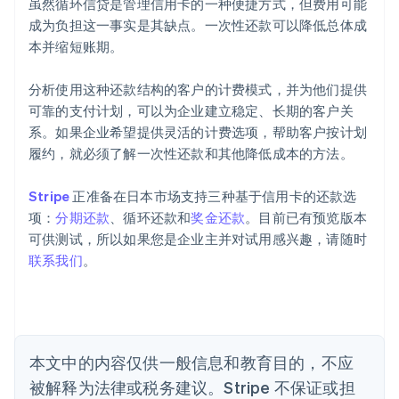
虽然循环信贷是管理信用卡的一种便捷方式，但费用可能
成为负担这一事实是其缺点。一次性还款可以降低总体成
阿联酋
本并缩短账期。
English
爱尔兰
分析使用这种还款结构的客户的计费模式，并为他们提供
English
爱沙尼亚
可靠的支付计划，可以为企业建立稳定、长期的客户关
English
系。如果企业希望提供灵活的计费选项，帮助客户按计划
奥地利
履约，就必须了解一次性还款和其他降低成本的方法。
Deutsch
English
澳大利亚
Stripe
正准备在日本市场支持三种基于信用卡的还款选
English
巴西
项：
分期还款
、循环还款和
奖金还款
。目前已有预览版本
Português
English
可供测试，所以如果您是企业主并对试用感兴趣，请随时
保加利亚
联系我们
。
English
比利时
Nederlands
Français
Deutsch
English
波兰
English
丹麦
本文中的内容仅供一般信息和教育目的，不应
English
被解释为法律或税务建议。Stripe 不保证或担
德国