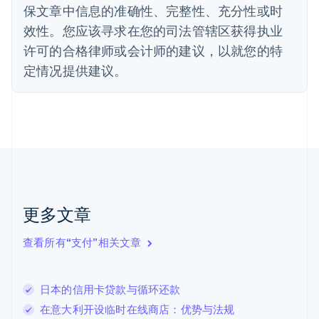
保文章中信息的准确性、完整性、充分性或时
Deutsch
English
法国
效性。您应该寻求在您的司法管辖区获得执业
Français
English
许可的合格律师或会计师的建议，以就您的特
芬兰
定情况提供建议。
English
Svenska
荷兰
Nederlands
English
加拿大
English
Français
捷克
English
克罗地亚
English
Italiano
拉脱维亚
更多文章
English
立陶宛
查看所有“支付”相关文章
English
列支敦士登
Deutsch
English
卢森堡
日本的信用卡贷款与循环还款
Français
Deutsch
English
在意大利开设临时在线商店：优势与法规
罗马尼亚