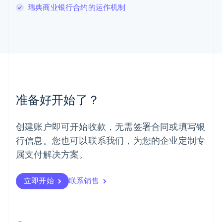
瑞典商业银行合约的运作机制
English
马尔他
English
马来西亚
English
简体中文
美国
English
Español
简体中文
墨西哥
Español
English
准备好开始了？
挪威
English
葡萄牙
创建账户即可开始收款，无需签署合同或填写银
Português
English
行信息。您也可以联系我们，为您的企业定制专
日本
日本語
English
属支付解决方案。
瑞典
Svenska
English
瑞士
立即开始
联系销售
Deutsch
Français
Italiano
English
塞浦路斯
English
斯洛伐克