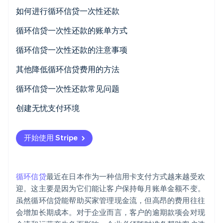
降低费用
如何进行循环信贷一次性还款
增加可用信用额度
循环信贷一次性还款的账单方式
建立信用报告
ATM 还款
循环信贷一次性还款的注意事项
Stripe Sessions 2026
了解 Stripe 如何为 AI 构建经济基础设施。
减轻还款压力
银行账户直接借记
即使进行一次性还款，仍需支付当月费用
其他降低循环信贷费用的方法
立即观看
银行转账
转用临时信用卡贷款
提前还款
循环信贷一次性还款常见问题
增加还款金额
循环信贷可以改为一次性还款吗？
创建无忧支付环境
还款 50 万日元需要多长时间？
开始使用 Stripe
偿还 100 万日元需要多长时间？
循环信贷
最近在日本作为一种信用卡支付方式越来越受欢
迎。这主要是因为它们能让客户保持每月账单金额不变。
虽然循环信贷能帮助买家管理现金流，但高昂的费用往往
会增加长期成本。对于企业而言，客户的逾期款项会对现