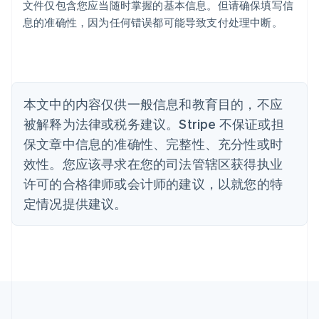
Português
English
文件仅包含您应当随时掌握的基本信息。但请确保填写信
保加利亚
息的准确性，因为任何错误都可能导致支付处理中断。
English
比利时
Nederlands
Français
Deutsch
English
波兰
English
丹麦
本文中的内容仅供一般信息和教育目的，不应
English
被解释为法律或税务建议。Stripe 不保证或担
德国
保文章中信息的准确性、完整性、充分性或时
Deutsch
English
法国
效性。您应该寻求在您的司法管辖区获得执业
Français
English
许可的合格律师或会计师的建议，以就您的特
芬兰
定情况提供建议。
English
Svenska
荷兰
Nederlands
English
加拿大
English
Français
捷克
English
克罗地亚