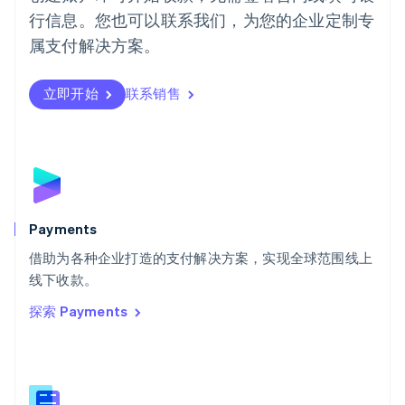
Português
English
行信息。您也可以联系我们，为您的企业定制专
日本
日本語
English
属支付解决方案。
瑞典
Svenska
English
瑞士
立即开始
联系销售
Deutsch
Français
Italiano
English
塞浦路斯
English
斯洛伐克
English
斯洛文尼亚
English
Italiano
Payments
泰国
ไทย
English
借助为各种企业打造的支付解决方案，实现全球范围线上
希腊
线下收款。
English
探索 Payments
西班牙
Español
English
新加坡
English
简体中文
新西兰