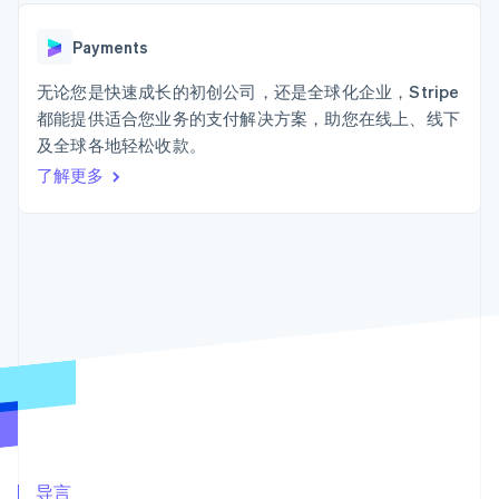
Authorization
Stripe Sigma
产品路线图
SaaS
Boost
自定义报告
Sessions 年度大会
支付成功率优
Data Pipeline
Payments
招聘
化
数据同步
资讯中心
Link
资源
无论您是快速成长的初创公司，还是全球化企业，Stripe
Stripe Press
加速结账
按行业
都能提供适合您业务的支付解决方案，助您在线上、线下
应用集成
及全球各地轻松收款。
AI 企业
代码示例
创作者经济
开发者博客
了解更多
联系
游戏
API 状态
更多
酒店、旅游与休闲
联系销售
Product roadmap
保险
成为合作伙伴
了解未来规划
媒体与娱乐
非营利组织
Radar
专业服务
欺诈防范
公共部门
Atlas
零售
初创企业注册
Climate
碳移除
生态系统
合作伙伴
Stripe App Marketplace
导言