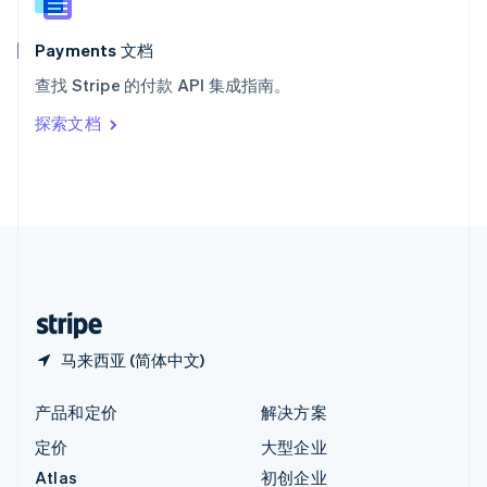
English
匈牙利
English
Payments 文档
意大利
查找 Stripe 的付款 API 集成指南。
Italiano
English
印度
探索文档
English
英国
English
直布罗陀
English
中国内地
简体中文
English
中国香港特别行政区
English
简体中文
马来西亚 (简体中文)
产品和定价
解决方案
定价
大型企业
Atlas
初创企业