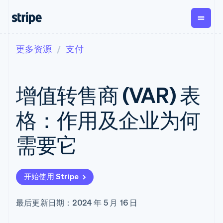
更多资源
支付
按企业阶段
文档
学习
支付
营收
资金管
平台
理
易市
大型企业
Stripe 文档
博客
Payments
Billing
初创企业
API 参考文档
客户案例
增值转售商 (VAR) 表
在线支付
经常性收入
Global
Conn
库与 SDK
指南
Payment links
Metronome
Payouts
Stripe Apps
按用量计费
平台
格：作用及企业为何
无代码支付
Subscriptions
向第三
按应用场景
Checkout
方打款
支持
预构建支付界
订阅管理
Crypto
需要它
指南
智能体商务
面
Invoicing
钱包、
加密货币
获取支持
一次性或定期
Elements
稳定币
电子商务
接受线上付款
托管支持方案
灵活的 UI 组件
账单
发行和
嵌入式金融
实施预置结账流程
专业服务
Payment
Tax
发卡基
开始使用 Stripe
财务自动化
构建平台或交易市场
methods
销售税和增值
础设施
全球化企业
管理订阅
接入 125+ 种支
税自动化
应用内支付
提供按用量计费
付方式
Revenue
最后更新日期：2024 年 5 月 16 日
交易市场
发行稳定币支持的支付卡
Terminal
Recognition
公司
资金管理
通过智能体配置和管理服
线下支付
会计自动化
平台
务