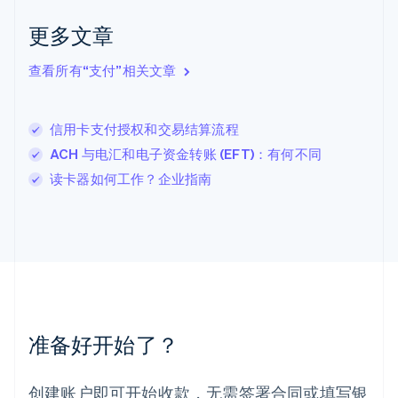
English
Italiano
拉脱维亚
更多文章
English
立陶宛
查看所有“支付”相关文章
English
列支敦士登
Deutsch
English
卢森堡
信用卡支付授权和交易结算流程
Français
Deutsch
English
ACH 与电汇和电子资金转账 (EFT)：有何不同
罗马尼亚
读卡器如何工作？企业指南
English
马尔他
English
马来西亚
English
简体中文
美国
English
Español
简体中文
墨西哥
Español
English
准备好开始了？
挪威
English
葡萄牙
创建账户即可开始收款，无需签署合同或填写银