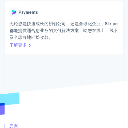
Boost
Stripe Sigma
产品路线图
SaaS
支付成功率优
自定义报告
Sessions 年度大会
化
Data Pipeline
Payments
招聘
数据同步
Link
资讯中心
加速结账
资源
无论您是快速成长的初创公司，还是全球化企业，Stripe
Stripe Press
按行业
都能提供适合您业务的支付解决方案，助您在线上、线下
应用集成
及全球各地轻松收款。
AI 企业
代码示例
创作者经济
开发者博客
了解更多
联系
更多
游戏
API 状态
Product roadmap
酒店、旅游与休闲
联系销售
了解未来规划
保险
成为合作伙伴
媒体与娱乐
Radar
非营利组织
欺诈防范
专业服务
Atlas
公共部门
初创企业注册
零售
Climate
碳移除
生态系统
合作伙伴
Stripe App Marketplace
导言