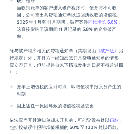
破产程序
当收到账单的客户进入破产程序时，债务将不可收
回，公司需出具贷项通知单以追回所收取的增值税。
2025 年 1 月至 11 月期间，破产案件
同比增长 5.6%
，
这直接影响了该期间 11 月记录的 5.8% 的企业破产
率。
除与破产程序相关的贷项通知单（其期限由
《破产法》
另
行规定）外，开具方一经知悉需开具贷项通知单的情形，
应立即开具，但前提是自以下情况发生之日起不得超过四
年：
账单上增值税的应计时点，即增值税申报义务产生的
时刻
因上述任一原因导致的增值税税基变更
依法应当开具通知单却未开具的，可能导致被处以
罚款
，
包括按错误申报的增值税额的 50% 至 100% 处以罚款。