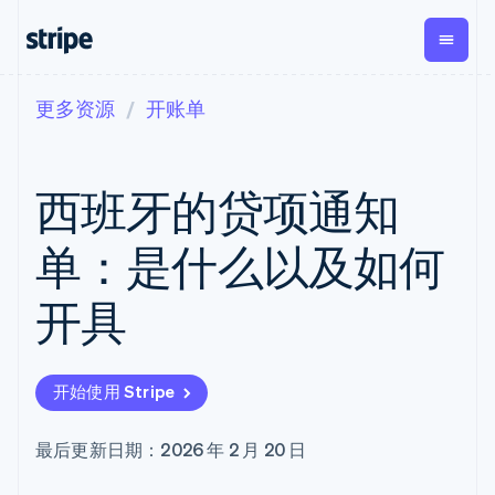
更多资源
开账单
按企业阶段
文档
学习
支付
营收
资金管
平台
理
易市
大型企业
Stripe 文档
博客
Payments
Billing
初创企业
API 参考文档
客户案例
西班牙的贷项通知
在线支付
经常性收入
Global
Conn
库与 SDK
指南
Payment links
Metronome
Payouts
Stripe Apps
按用量计费
平台
单：是什么以及如何
无代码支付
Subscriptions
向第三
按应用场景
Checkout
方打款
支持
预构建支付界
订阅管理
Crypto
开具
指南
智能体商务
面
Invoicing
钱包、
加密货币
获取支持
一次性或定期
Elements
稳定币
电子商务
接受线上付款
托管支持方案
灵活的 UI 组件
账单
发行和
嵌入式金融
实施预置结账流程
专业服务
支付方式
Tax
发卡基
开始使用 Stripe
财务自动化
构建平台或交易市场
支持 125 种以
销售税和增值
础设施
全球化企业
管理订阅
上
税自动化
应用内支付
提供按用量计费
Terminal
Revenue
最后更新日期：2026 年 2 月 20 日
交易市场
发行稳定币支持的支付卡
线下支付
Recognition
公司
资金管理
通过智能体配置和管理服
会计自动化
Authorization
平台
务