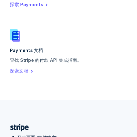
探索 Payments
西班牙
Español
English
新加坡
English
简体中文
新西兰
English
匈牙利
English
Payments 文档
意大利
查找 Stripe 的付款 API 集成指南。
Italiano
English
印度
探索文档
English
英国
English
直布罗陀
English
中国内地
简体中文
English
中国香港特别行政区
English
简体中文