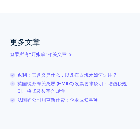
Nederlands
English
加拿大
English
Français
捷克
English
克罗地亚
English
Italiano
更多文章
拉脱维亚
English
查看所有“开账单”相关文章
立陶宛
English
列支敦士登
返利：其含义是什么，以及在西班牙如何适用？
Deutsch
English
卢森堡
英国税务海关总署 (HMRC) 发票要求说明：增值税规
Français
Deutsch
English
则、格式及数字合规性
罗马尼亚
法国的公司间重新计费：企业应知事项
English
马尔他
English
马来西亚
English
简体中文
美国