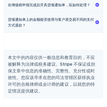
English
在增值税申报完成后开具贷项通知单，应如何处理？
奥地利
Deutsch
English
澳大利亚
贷项通知单上的金额能否使用与客户原交易不同的支付
English
巴西
方式退款？
Português
English
保加利亚
English
比利时
Nederlands
Français
Deutsch
English
波兰
本文中的内容仅供一般信息和教育目的，不应
English
丹麦
被解释为法律或税务建议。Stripe 不保证或担
English
保文章中信息的准确性、完整性、充分性或时
德国
效性。您应该寻求在您的司法管辖区获得执业
Deutsch
English
法国
许可的合格律师或会计师的建议，以就您的特
Français
English
定情况提供建议。
芬兰
English
Svenska
荷兰