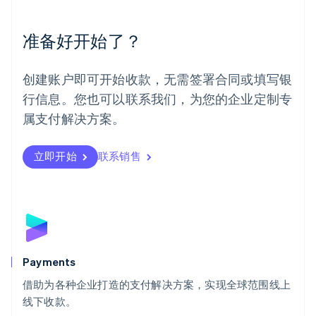
English
Español
简体中文
墨西哥
Español
English
准备好开始了？
挪威
English
葡萄牙
创建账户即可开始收款，无需签署合同或填写银
Português
English
行信息。您也可以联系我们，为您的企业定制专
日本
日本語
English
属支付解决方案。
瑞典
Svenska
English
瑞士
立即开始
联系销售
Deutsch
Français
Italiano
English
塞浦路斯
English
斯洛伐克
English
斯洛文尼亚
English
Italiano
Payments
泰国
ไทย
English
借助为各种企业打造的支付解决方案，实现全球范围线上
希腊
线下收款。
English