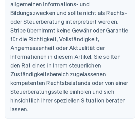
allgemeinen Informations- und
Australien
Bildungszwecken und sollte nicht als Rechts-
English
Belgien
oder Steuerberatung interpretiert werden.
Nederlands
Français
Deutsch
English
Stripe übernimmt keine Gewähr oder Garantie
Brasilien
für die Richtigkeit, Vollständigkeit,
Português
English
Bulgarien
Angemessenheit oder Aktualität der
English
Informationen in diesem Artikel. Sie sollten
Dänemark
English
den Rat eines in Ihrem steuerlichen
Deutschland
Zuständigkeitsbereich zugelassenen
Deutsch
English
Estland
kompetenten Rechtsbeistands oder von einer
English
Steuerberatungsstelle einholen und sich
Festlandchina
hinsichtlich Ihrer speziellen Situation beraten
简体中文
English
Finnland
lassen.
English
Svenska
Frankreich
Français
English
Gibraltar
English