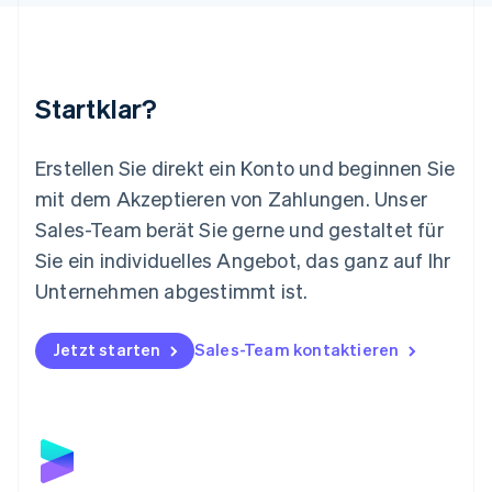
Malaysia
English
简体中文
Malta
English
Startklar?
Mexiko
Español
English
Neuseeland
Erstellen Sie direkt ein Konto und beginnen Sie
English
mit dem Akzeptieren von Zahlungen. Unser
Niederlande
Nederlands
English
Sales-Team berät Sie gerne und gestaltet für
Norwegen
Sie ein individuelles Angebot, das ganz auf Ihr
English
Österreich
Unternehmen abgestimmt ist.
Deutsch
English
Polen
Jetzt starten
Sales-Team kontaktieren
English
Portugal
Português
English
Rumänien
English
Schweden
Svenska
English