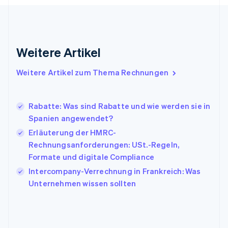
Griechenland
English
Indien
English
Weitere Artikel
Irland
English
Italien
Weitere Artikel zum Thema Rechnungen
Italiano
English
Japan
日本語
English
Rabatte: Was sind Rabatte und wie werden sie in
Kanada
Spanien angewendet?
English
Français
Erläuterung der HMRC-
Kroatien
English
Italiano
Rechnungsanforderungen: USt.-Regeln,
Lettland
Formate und digitale Compliance
English
Intercompany-Verrechnung in Frankreich: Was
Liechtenstein
Unternehmen wissen sollten
Deutsch
English
Litauen
English
Luxemburg
Français
Deutsch
English