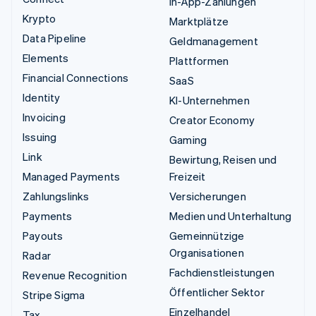
In-App-Zahlungen
Krypto
Marktplätze
Data Pipeline
Geldmanagement
Elements
Plattformen
Financial Connections
SaaS
Identity
KI-Unternehmen
Invoicing
Creator Economy
Issuing
Gaming
Link
Bewirtung, Reisen und
Managed Payments
Freizeit
Zahlungslinks
Versicherungen
Payments
Medien und Unterhaltung
Payouts
Gemeinnützige
Organisationen
Radar
Fachdienstleistungen
Revenue Recognition
Öffentlicher Sektor
Stripe Sigma
Einzelhandel
Tax