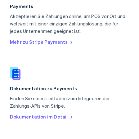
Schweiz
Payments
Deutsch
Français
Italiano
English
Akzeptieren Sie Zahlungen online, am POS vor Ort und
Singapur
English
简体中文
weltweit mit einer einzigen Zahlungslösung, die für
Slowakei
jedes Unternehmen geeignet ist.
English
Mehr zu Stripe Payments
Slowenien
English
Italiano
Sonderverwaltungsregion Hongkong,
China
English
简体中文
Spanien
Español
English
Dokumentation zu Payments
Thailand
ไทย
English
Finden Sie einen Leitfaden zum Integrieren der
Tschechische Republik
Zahlungs-APIs von Stripe.
English
Ungarn
Dokumentation im Detail
English
Vereinigte Arabische Emirate
English
Vereinigte Staaten