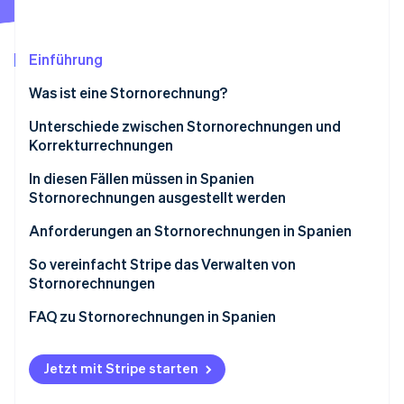
Betrugsprävention
Ecosystem
Atlas
Start-up-Gründung
Partner
Einführung
Stripe App-Marktplatz
Climate
Was ist eine Stornorechnung?
CO₂-Entnahme
Identity
Unterschiede zwischen Stornorechnungen und
Online-Identitätsprüfung
Korrekturrechnungen
In diesen Fällen müssen in Spanien
Stornorechnungen ausgestellt werden
Anforderungen an Stornorechnungen in Spanien
Stripe-Sessions 2026
Erfahren Sie, wie Stripe Lösungen für die Wirts
So vereinfacht Stripe das Verwalten von
Jetzt ansehen
Stornorechnungen
FAQ zu Stornorechnungen in Spanien
Jetzt mit Stripe starten