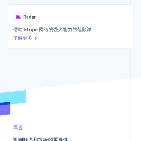
Boost
Stripe Sigma
产品路线图
SaaS
务
支付成功率优
自定义报告
Sessions 年度大会
化
Data Pipeline
招聘
Radar
数据同步
Link
新闻编辑室
加速结账
Stripe Press
借助 Stripe 网络的强大能力防范欺诈
按行业
资源
了解更多
AI 企业
应用程序集成
创作者经济
代码示例
联系
更多
游戏
开发者博客
Product roadmap
酒店、旅游与休闲
API 状态
联系销售
了解未来规划
保险
成为合作伙伴
媒体与娱乐
Radar
非营利组织
欺诈防范
专业服务
Atlas
公共部门
初创企业注册
零售
Climate
碳移除
生态系统
导言
合作伙伴
Stripe App
规则顺序和等级的重要性