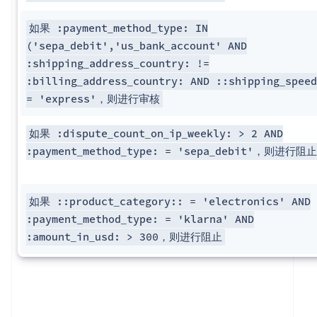
如果 :payment_method_type: IN
('sepa_debit','us_bank_account' AND
:shipping_address_country: !=
:billing_address_country: AND ::shipping_speed
= 'express'，则进行审核
如果 :dispute_count_on_ip_weekly: > 2 AND
:payment_method_type: = 'sepa_debit'，则进行阻止
如果 ::product_category:: = 'electronics' AND
:payment_method_type: = 'klarna' AND
:amount_in_usd: > 300，则进行阻止