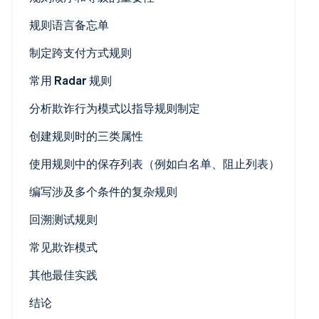
Marketplace
Stripe Sessions 2026
规则语言备忘单
了解 Stripe 如何为 AI 构建经济基础设施。
立即观看
使用自然语言编写规则
制定跨支付方式规则
常用 Radar 规则
用于防止银行卡测试或信用卡套现的规则
分析欺诈行为模式以指导规则制定
用于防止已知风险 SKU 欺诈的规则
欺诈审核
创建规则时的三类属性
有助于防范各种支付方式欺诈的规则
更深入理解欺诈的推动因素
第 1 类
使用规则中的保存列表（例如白名单、阻止列表）
第 2 类
编写涉及多个条件的复杂规则
基于频率的属性
回溯测试规则
基于银行卡详情的属性
管理平台中的回溯测试
常见欺诈模式
基于付款详情的属性
执行自定义回溯测试分析
测试
其他最佳实践
基于客户详情的属性
价值提取
使用 Stripe.js 的重要性
结论