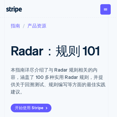
指南
产品资源
按企业阶段
文档
学习
支付
营收
资金管
平
理
易
大型企业
Stripe 文档
博客
Payments
Billing
初创企业
API 参考文档
客户案例
Radar：规则 101
在线支付
经常性收入
Global
Con
库与 SDK
指南
Payment links
Metronome
Payouts
Stripe Apps
按用量计费
平
无代码支付
Subscriptions
向第三
按应用场景
Checkout
方打款
支持
本指南详尽介绍了与 Radar 规则相关的内
预构建支付界
订阅管理
Crypto
指南
智能体商务
面
Invoicing
钱包、
容，涵盖了 100 多种实用 Radar 规则，并提
加密货币
获取支持
一次性或定期
Elements
稳定币
电子商务
接受线上付款
管理支持方案
供关于回溯测试、规则编写等方面的最佳实践
灵活的 UI 组件
账单
发行和
嵌入式金融
实施预建结账流程
专业服务
支付方式
Tax
发卡基
建议。
财务自动化
构建平台或交易市场
Access to
销售税和增值
础设施
全球化企业
管理订阅
125+
税自动化
应用内支付
提供按用量计费
Terminal
Revenue
交易市场
发行稳定币支持的支付
开始使用 Stripe
线下支付
Recognition
公司
资金管理
卡
会计自动化
Authorization
平台
使用代理预配和管理服