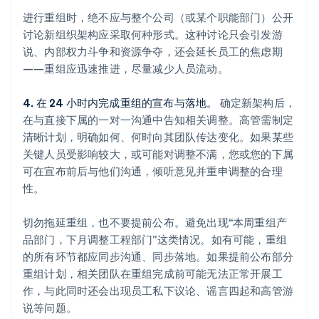
进行重组时，绝不应与整个公司（或某个职能部门）公开
讨论新组织架构应采取何种形式。这种讨论只会引发游
说、内部权力斗争和资源争夺，还会延长员工的焦虑期
——重组应迅速推进，尽量减少人员流动。
4. 在 24 小时内完成重组的宣布与落地。
确定新架构后，
在与直接下属的一对一沟通中告知相关调整。高管需制定
清晰计划，明确如何、何时向其团队传达变化。如果某些
关键人员受影响较大，或可能对调整不满，您或您的下属
可在宣布前后与他们沟通，倾听意见并重申调整的合理
性。
切勿拖延重组，也不要提前公布。避免出现“本周重组产
阿联酋
品部门，下月调整工程部门”这类情况。如有可能，重组
English
的所有环节都应同步沟通、同步落地。如果提前公布部分
爱尔兰
重组计划，相关团队在重组完成前可能无法正常开展工
English
作，与此同时还会出现员工私下议论、谣言四起和高管游
爱沙尼亚
English
说等问题。