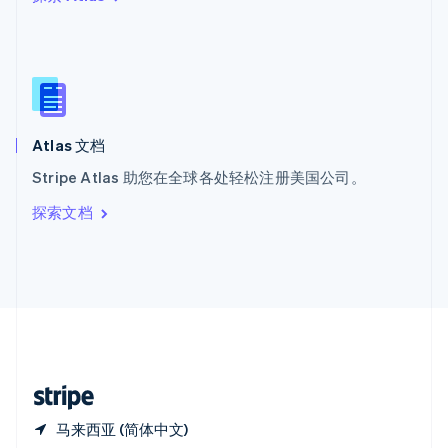
西班牙
Español
English
新加坡
English
简体中文
新西兰
English
匈牙利
English
Atlas 文档
意大利
Stripe Atlas 助您在全球各处轻松注册美国公司。
Italiano
English
印度
探索文档
English
英国
English
直布罗陀
English
中国内地
简体中文
English
中国香港特别行政区
English
简体中文
马来西亚 (简体中文)