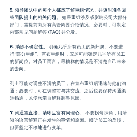
奥地利
Deutsch
English
5. 领导团队中的每个人都应了解重组情况，并随时准备回
澳大利亚
答团队提出的相关问题。
如果重组涉及或影响公司大部分
English
部门，需提前向所有高管简要介绍情况。必要时，可制定
巴西
Português
English
内部常见问题解答 (FAQ) 并分发。
保加利亚
English
6. 消除不确定性。
明确几乎所有员工的新归属。不要进
比利时
行“部分重组”。宣布重组时，应尽可能确定几乎所有员工
Nederlands
Français
Deutsch
English
的新岗位。对员工而言，最糟糕的情况是不清楚自己未来
波兰
English
的去向。
丹麦
English
列出可能对调整不满的员工，在宣布重组后迅速与他们沟
德国
通；必要时，可在调整前与其交流。之后也要保持沟通渠
Deutsch
English
道畅通，以便您亲自解释调整原因。
法国
Français
English
7. 沟通需直接、清晰且富有同理心。
不要拐弯抹角，用清
芬兰
English
Svenska
晰的语言解释正在发生的事情和原因。倾听员工的反馈，
荷兰
但要坚定不移地进行变革。
Nederlands
English