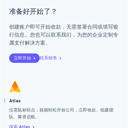
墨西哥
Español
English
准备好开始了？
挪威
English
葡萄牙
创建账户即可开始收款，无需签署合同或填写银
Português
English
行信息。您也可以联系我们，为您的企业定制专
日本
日本語
English
属支付解决方案。
瑞典
Svenska
English
瑞士
立即开始
联系销售
Deutsch
Français
Italiano
English
塞浦路斯
English
斯洛伐克
English
斯洛文尼亚
English
Italiano
Atlas
泰国
ไทย
English
仅需鼠标轻点，就能轻松开创公司，立即收款、组建团
希腊
队、募资启航。
English
探索 Atlas