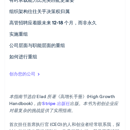
Stripe Sessions 2026
组织架构往往关乎决策权归属
了解 Stripe 如何为 AI 构建经济基础设施。
立即观看
高管招聘应着眼未来 12-18 个月，而非永久
实施重组
公司层面与职能层面的重组
如何进行重组
创办您的公司
本指南节选自 Elad 所著
《高增长手册》
(High Growth
Handbook)，由
Stripe 出版社
出版。本书为初创企业应
对最复杂的挑战提供了实用指南。
首次担任首席执行官 (CEO) 的人和创业者经常联系我，探