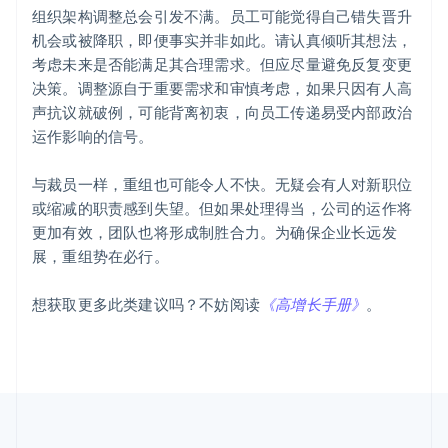
加拿大
组织架构调整总会引发不满。员工可能觉得自己错失晋升
English
Français
机会或被降职，即便事实并非如此。请认真倾听其想法，
捷克
English
考虑未来是否能满足其合理需求。但应尽量避免反复变更
克罗地亚
决策。调整源自于重要需求和审慎考虑，如果只因有人高
English
Italiano
声抗议就破例，可能背离初衷，向员工传递易受内部政治
拉脱维亚
运作影响的信号。
English
立陶宛
English
与裁员一样，重组也可能令人不快。无疑会有人对新职位
列支敦士登
或缩减的职责感到失望。但如果处理得当，公司的运作将
Deutsch
English
更加有效，团队也将形成制胜合力。为确保企业长远发
卢森堡
展，重组势在必行。
Français
Deutsch
English
罗马尼亚
English
想获取更多此类建议吗？不妨阅读
《高增长手册》
。
马尔他
English
马来西亚
English
简体中文
美国
English
Español
简体中文