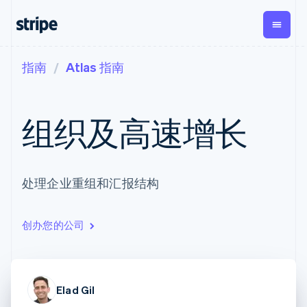
指南
Atlas 指南
按企业阶段
文档
学习
支付
营收
资金管
平台
理
易市
大型企业
Stripe 文档
博客
Payments
Billing
初创企业
API 参考文档
客户案例
组织及高速增长
在线支付
经常性收入
Global
Conn
库与 SDK
指南
Payment links
Metronome
Payouts
Stripe Apps
按用量计费
平台
无代码支付
Subscriptions
向第三
按应用场景
Checkout
方打款
支持
处理企业重组和汇报结构
预构建支付界
订阅管理
Crypto
指南
智能体商务
面
Invoicing
钱包、
加密货币
获取支持
一次性或定期
Elements
稳定币
电子商务
接受线上付款
托管支持方案
灵活的 UI 组件
账单
发行和
创办您的公司
嵌入式金融
实施预置结账流程
专业服务
Payment
Tax
发卡基
财务自动化
构建平台或交易市场
methods
销售税和增值
础设施
全球化企业
管理订阅
接入 125+ 种支
税自动化
应用内支付
提供按用量计费
付方式
Revenue
交易市场
发行稳定币支持的支付卡
Terminal
Recognition
公司
Elad Gil
资金管理
通过智能体配置和管理服
线下支付
会计自动化
平台
务