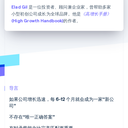
Authorization
Stripe Sigma
产品路线图
SaaS
Boost
自定义报告
Elad Gil
是一位投资者、顾问兼企业家，曾帮助多家
Sessions 年度大会
支付成功率优
Data Pipeline
小型初创公司成长为全球品牌。他是
招聘
《高增长手册》
化
数据同步
资讯中心
(High Growth Handbook)
的作者。
Link
资源
Stripe Press
加速结账
按行业
应用集成
AI 企业
代码示例
创作者经济
开发者博客
联系
游戏
API 状态
更多
酒店、旅游与休闲
联系销售
Product roadmap
保险
成为合作伙伴
了解未来规划
媒体与娱乐
非营利组织
Radar
专业服务
欺诈防范
公共部门
Atlas
零售
导言
初创企业注册
如果公司增长迅速，每 6-12 个月就会成为一家“新公
Climate
碳移除
司”
生态系统
不存在“唯一正确答案”
合作伙伴
Stripe App Marketplace
有时承载能力比完美匹配更重要