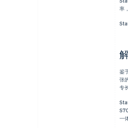
St
率
S
鉴于
张的
专
Sta
S
一