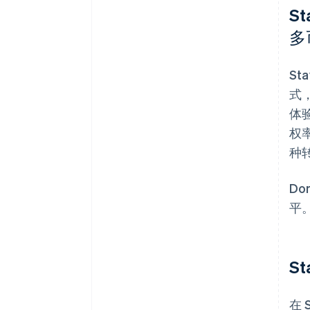
S
多
S
式
体
权率
种
D
平。
S
在 