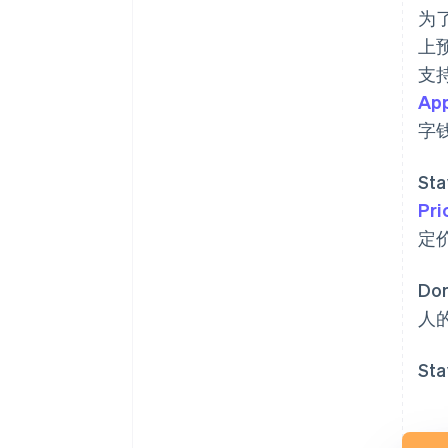
为了
上
支持
App
字
St
Pri
定
D
人
St