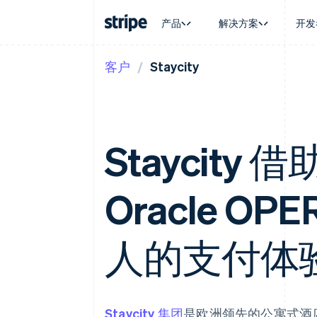
产品
解决方案
开发
客户
Staycity
按企业阶段
文档
学习
按应用场
支持
支付
营收
大型企业
Stripe 文档
博客
智能体
获取支
Payments
Billing
初创企业
API 参考文档
客户案例
加密货
托管支
在线支付
经常性收入
库与 SDK
指南
电子商
专业服
Payment links
Metronome
Stripe Apps
嵌入式
Staycity 借助
无代码支付
按用量计费
财务自
Checkout
Subscriptions
全球化
预构建支付界面
订阅管理
应用内
Elements
Invoicing
Oracle OP
交易市
灵活的 UI 组件
一次性或定期账单
资金管
支付方式
Tax
平台
支持 125 种以上
销售税和增值税自动
SaaS
Terminal
人的支付体
Revenue Recogniti
线下支付
会计自动化
Authorization Boost
Stripe Sigma
支付成功率优化
自定义报告
Link
Data Pipeline
加速结账
数据同步
Staycity 集团
是欧洲领先的公寓式酒店运营商。