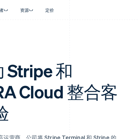
者
资源
定价
景
指南
按行业
公司
资金管理
平台和交易市
商务
持
接受线上付款
AI 企业
产品路线图
Global Payouts
Connect
币
持方案
实施预置结账流程
创作者经济
Sessions 年度大会
向第三方打款
平台支付
务
务
构建平台或交易市场
游戏
招聘
Crypto
金融
管理订阅
酒店、旅游与休闲
资讯中心
 Stripe 和
钱包、稳定币发行和发卡基础设
动化
提供按用量计费
保险
Stripe Press
施
企业
发行稳定币支持的支付卡
媒体与娱乐
支付
通过智能体配置和管理服务
非营利组织
ERA Cloud 整合客
场
专业服务
理
公共部门
零售
化
验
on
公司将 Stripe Terminal 和 Stripe 的