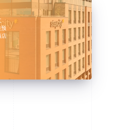
支
接预
酒店