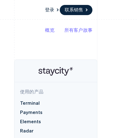
登录
联系销售
概览
所有客户故事
资源
生态系统
联系
场
更多
应用集成
合作伙伴
联系销售
Product roadmap
代码示例
Stripe App Marketplace
成为合作伙伴
了解未来规划
开发者博客
API 状态
Radar
欺诈防范
Atlas
初创企业注册
使用的产品
Climate
碳移除
Terminal
Payments
Elements
Radar