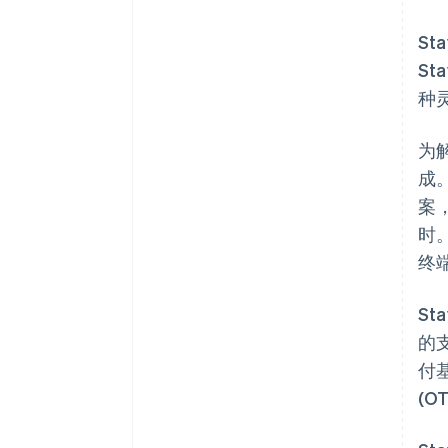
S
St
种
为解
成
案
时
终
S
的
付
(O