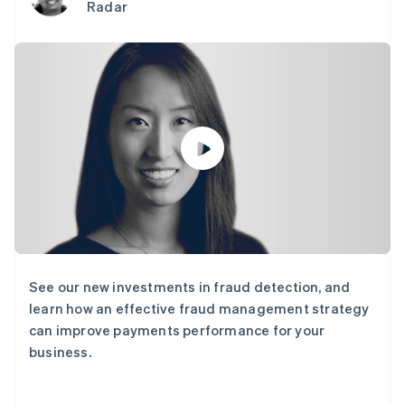
接入 125+ 种支
Stripe Sigma
Radar
产品路线图
SaaS
付方式
自定义报告
Sessions 年度大会
Authorization
Data Pipeline
招聘
Boost
数据同步
资讯中心
支付成功率优
资源
Stripe Press
化
按行业
Link
应用集成
加速结账
AI 企业
代码示例
创作者经济
开发者博客
联系
游戏
API 状态
酒店、旅游与休闲
联系销售
保险
成为合作伙伴
更多
媒体与娱乐
Product roadmap
非营利组织
了解未来规划
专业服务
公共部门
Radar
零售
欺诈防范
See our new investments in fraud detection, and
Atlas
learn how an effective fraud management strategy
初创企业注册
can improve payments performance for your
生态系统
Climate
business.
碳移除
合作伙伴
Stripe App Marketplace