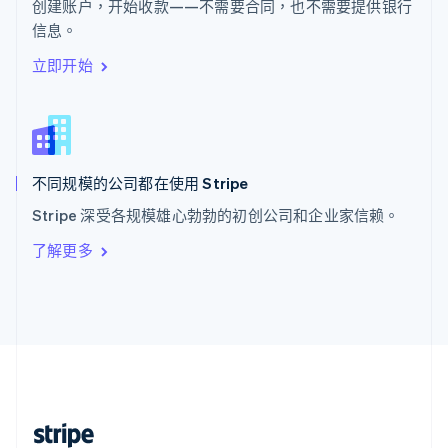
创建账户，开始收款——不需要合同，也不需要提供银行
English
信息。
西班牙
Español
English
立即开始
新加坡
English
简体中文
新西兰
English
匈牙利
English
不同规模的公司都在使用 Stripe
意大利
Stripe 深受各规模雄心勃勃的初创公司和企业家信赖。
Italiano
English
印度
了解更多
English
英国
English
直布罗陀
English
中国内地
简体中文
English
中国香港特别行政区
English
简体中文