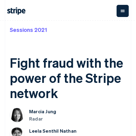
Sessions 2021
按企业阶段
文档
学习
支付
营收
资金管
平台
理
易市
大型企业
Stripe 文档
博客
Payments
Billing
初创企业
API 参考文档
客户案例
在线支付
经常性收入
Global
Conn
库与 SDK
指南
Fight fraud with the
Managed
Metronome
Payouts
Stripe Apps
Payments
按用量计费
平台
备案商家解决
Subscriptions
向第三
power of the Stripe
按应用场景
方案
方打款
支持
订阅管理
Payment links
Crypto
指南
智能体商务
Invoicing
钱包、
network
加密货币
获取支持
无代码支付
一次性或定期
稳定币
电子商务
接受线上付款
托管支持方案
Checkout
账单
发行和
嵌入式金融
实施预置结账流程
专业服务
预构建支付界
Tax
发卡基
财务自动化
构建平台或交易市场
面
销售税和增值
础设施
Marcia Jung
全球化企业
管理订阅
Elements
税自动化
Radar
应用内支付
提供按用量计费
灵活的 UI 组件
Revenue
交易市场
发行稳定币支持的支付卡
Payment
Recognition
公司
资金管理
通过智能体配置和管理服
Leela Senthil Nathan
methods
会计自动化
平台
务