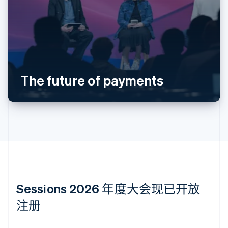
English
奥地利
Deutsch
English
澳大利亚
English
巴西
Português
English
The future of payments
保加利亚
English
比利时
Nederlands
Français
Deutsch
English
波兰
English
丹麦
English
德国
Deutsch
English
法国
Sessions 2026 年度大会现已开放
Français
English
注册
芬兰
English
Svenska
荷兰