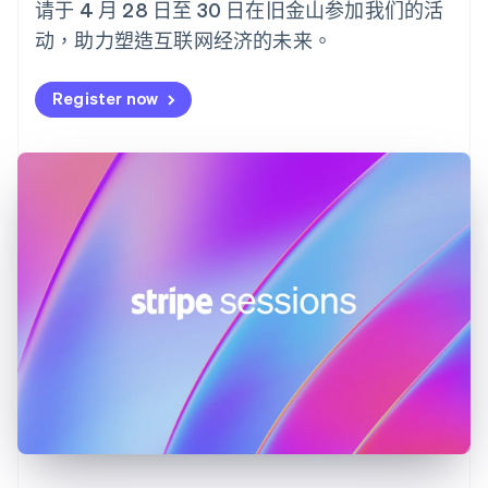
请于 4 月 28 日至 30 日在旧金山参加我们的活
Nederlands
English
动，助力塑造互联网经济的未来。
加拿大
English
Français
捷克
Register now
English
克罗地亚
English
Italiano
拉脱维亚
English
立陶宛
English
列支敦士登
Deutsch
English
卢森堡
Français
Deutsch
English
罗马尼亚
English
马尔他
English
马来西亚
English
简体中文
美国