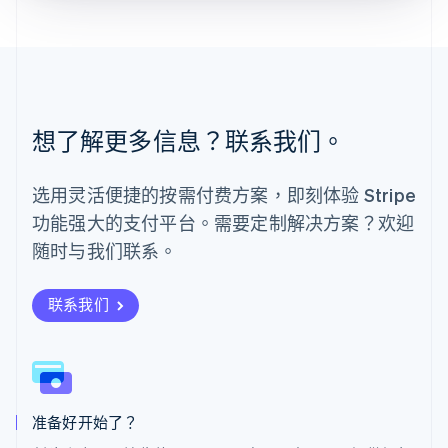
English
Español
简体中文
墨西哥
Español
English
挪威
English
葡萄牙
想了解更多信息？联系我们。
Português
English
日本
日本語
English
选用灵活便捷的按需付费方案，即刻体验 Stripe
瑞典
功能强大的支付平台。需要定制解决方案？欢迎
Svenska
English
瑞士
随时与我们联系。
Deutsch
Français
Italiano
English
塞浦路斯
English
联系我们
斯洛伐克
English
斯洛文尼亚
English
Italiano
泰国
ไทย
English
准备好开始了？
希腊