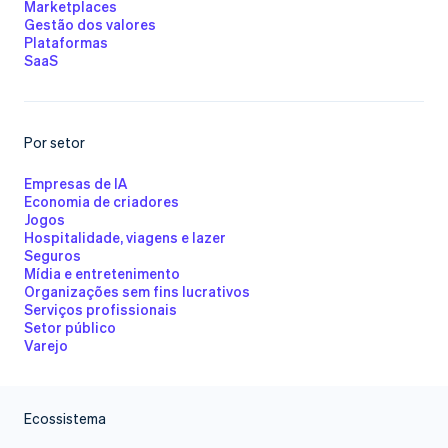
Marketplaces
Gestão dos valores
Stripe Sessions 2026
Plataformas
Veja como a Stripe está construindo a infraestrutura
SaaS
econômica da IA.
Assista agora
Por setor
Empresas de IA
Economia de criadores
Jogos
Hospitalidade, viagens e lazer
Seguros
Mídia e entretenimento
Organizações sem fins lucrativos
Serviços profissionais
Setor público
Varejo
Ecossistema