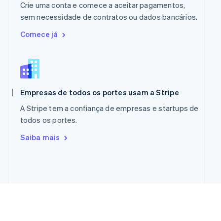
Crie uma conta e comece a aceitar pagamentos,
Países Baixos
sem necessidade de contratos ou dados bancários.
Nederlands
English
Polônia
Comece já
English
Portugal
Português
English
RAE de Hong Kong, China
English
简体中文
Reino Unido
Empresas de todos os portes usam a Stripe
English
A Stripe tem a confiança de empresas e startups de
República Tcheca
todos os portes.
English
Romênia
Saiba mais
English
Singapura
English
简体中文
Suécia
Svenska
English
Suíça
Deutsch
Français
Italiano
English
Tailândia
ไทย
English