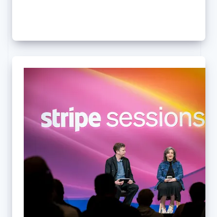
Opening keynote
Alemanha
Deutsch
English
Austrália