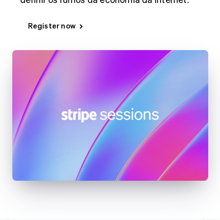
English
Eslovênia
English
Italiano
Register now
Espanha
Español
English
Estados Unidos
English
Español
简体中文
Estônia
English
Finlândia
English
Svenska
França
Français
English
Gibraltar
English
Grécia
English
Hungria
English
Índia
English
Irlanda
English