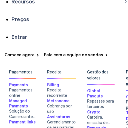
Recursos
Preços
Entrar
Comece agora
Fale com a equipe de vendas
Pagamentos
Por estágio
Documentação
Aprenda
Empresas
Documentação da Stripe
Blog
Payments
Pagamentos
Receita​
Gestão dos
Startups
Referência da API
Histórias de clientes
Pagamentos online
valores
Bibliotecas e SDKs
Guias
Managed Payments
Payments
Billing
Stripe Apps
Solução do Comerciante responsável
Pagamentos
Receita
Global
Payment links
online
recorrente
Payouts
Pagamentos sem código
Por caso de uso
Managed
Metronome
Repasses para
Checkout
Suporte​
Payments
Cobrança por
terceiros
UIs de pagamento pré-construídas
Guias
Solução do
uso
Comércio agêntico
Crypto
T
Elements
Comerciante
Criptomoedas
Obter suporte
Assinaturas​
Carteira,
Componentes flexíveis de IU
E-commerce
Aceitar pagamentos online
Planos de suporte gerenciado
responsável
Payment links
​Gerenciamento​
emissão de
S
Formas de pagamento
Finanças integradas
Implementar um checkout pré-construído
Serviços profissionais
de​ assinaturas​
stablecoin e
Rampa de