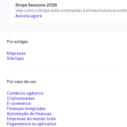
Stripe Sessions 2026
Veja como a Stripe está construindo a infraestrutura econômi
Assista agora
Mais
Product roadmap
Veja o que está chegando
Por estágio
Radar
Prevenção de fraudes
Empresas
Startups
Atlas
Incorporação de startups
Climate
Remoção de carbono
Por caso de uso
Identity
Verificação de identidade
Comércio agêntico
Criptomoedas
E-commerce
Finanças integradas
Automação de finanças
Empresas do mundo todo
Pagamentos no aplicativo