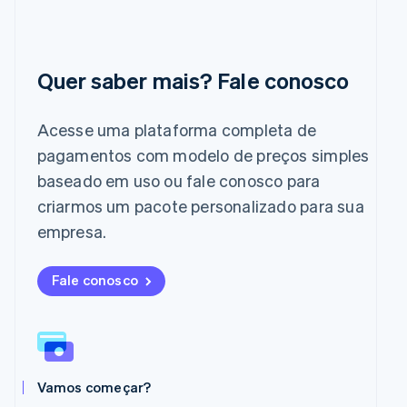
Itália
Italiano
English
Japão
Quer saber mais? Fale conosco
日本語
English
Letônia
English
Acesse uma plataforma completa de
Liechtenstein
Deutsch
English
pagamentos com modelo de preços simples
Lituânia
baseado em uso ou fale conosco para
English
Luxemburgo
criarmos um pacote personalizado para sua
Français
Deutsch
English
empresa.
Malásia
English
简体中文
Malta
Fale conosco
English
México
Español
English
Noruega
English
Nova Zelândia
Vamos começar?
English