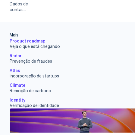
Automação contábil
Dados de
Ecossistema
Stripe Sigma
contas
Relatórios personalizados
vinculadas
Parceiros
Data Pipeline
Stripe App Marketplace
Sincronização de dados
Mais
Gestão dos valores
Product roadmap
Veja o que está chegando
Global Payouts
Repasses para terceiros
Radar
Prevenção de fraudes
Crypto
Carteira, emissão de stablecoin e infraestrutura de cartões
Atlas
Rampa de acesso de criptomoedas
Incorporação de startups
Compras de cripto incorporáveis
Climate
Remoção de carbono
Plataformas e marketplaces
Identity
Verificação de identidade
Connect
Pagamentos para plataformas
Treasury for platforms
Serviços financeiros integrados
Issuing
Cartões físicos e virtuais