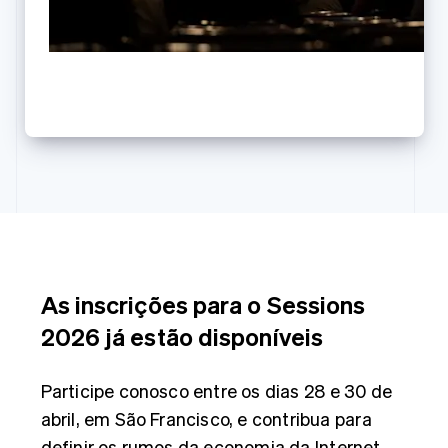
English
Áustria
Deutsch
English
Bélgica
Nederlands
Français
Deutsch
English
The future of payments
Brasil
Português
English
Bulgária
English
Canadá
English
Français
China continental
简体中文
English
Chipre
English
As inscrições para o Sessions
Croácia
English
Italiano
2026 já estão disponíveis
Dinamarca
English
Emirados Árabes Unidos
Participe conosco entre os dias 28 e 30 de
English
abril, em São Francisco, e contribua para
Eslováquia
definir os rumos da economia da Internet.