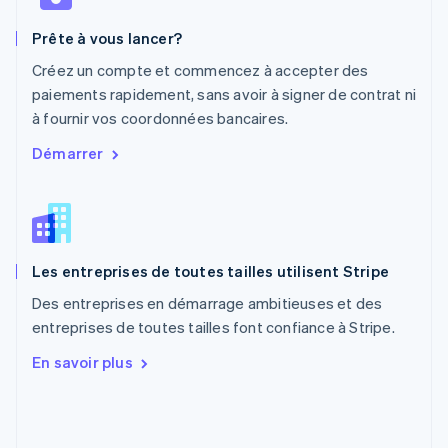
English
Pays-Bas
Prête à vous lancer?
Nederlands
English
Pologne
Créez un compte et commencez à accepter des
English
paiements rapidement, sans avoir à signer de contrat ni
Portugal
à fournir vos coordonnées bancaires.
Português
English
RAS de Hong Kong, Chine
Démarrer
English
简体中文
République tchèque
English
Roumanie
English
Les entreprises de toutes tailles utilisent Stripe
Royaume-Uni
English
Des entreprises en démarrage ambitieuses et des
Singapour
entreprises de toutes tailles font confiance à Stripe.
English
简体中文
Slovaquie
En savoir plus
English
Slovénie
English
Italiano
Suède