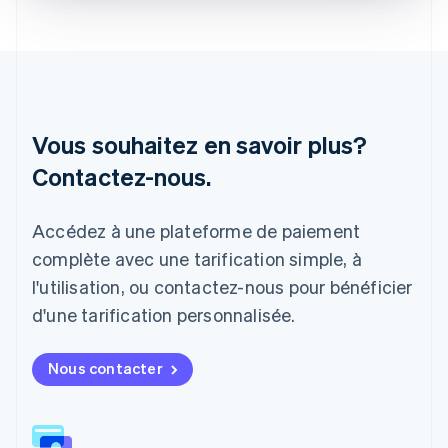
English
Italie
Italiano
English
Japon
日本語
English
Lettonie
English
Vous souhaitez en savoir plus?
Liechtenstein
Contactez-nous.
Deutsch
English
Lituanie
English
Accédez à une plateforme de paiement
Luxembourg
Français
Deutsch
English
complète avec une tarification simple, à
Malaisie
l'utilisation, ou contactez-nous pour bénéficier
English
简体中文
Malte
d'une tarification personnalisée.
English
Mexique
Nous contacter
Español
English
Norvège
English
Nouvelle-Zélande