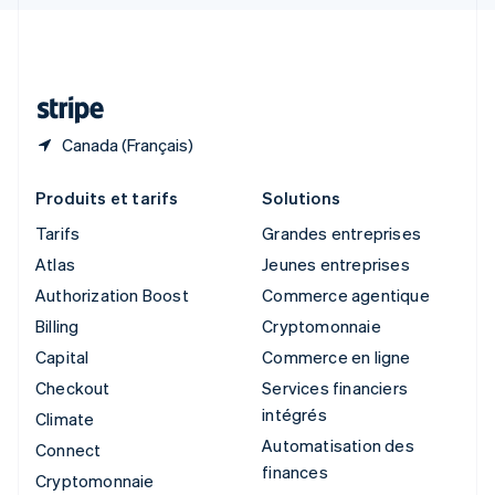
Svenska
English
Suisse
Deutsch
Français
Italiano
English
Thaïlande
ไทย
English
Canada (Français)
Produits et tarifs
Solutions
Tarifs
Grandes entreprises
Atlas
Jeunes entreprises
Authorization Boost
Commerce agentique
Billing
Cryptomonnaie
Capital
Commerce en ligne
Checkout
Services financiers
intégrés
Climate
Automatisation des
Connect
finances
Cryptomonnaie