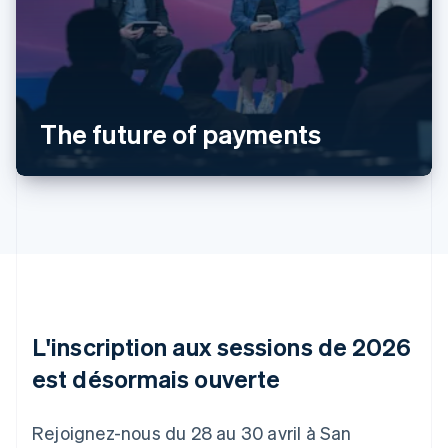
Allemagne
Deutsch
English
Australie
English
Autriche
The future of payments
Deutsch
English
Belgique
Nederlands
Français
Deutsch
English
Brésil
Português
English
Bulgarie
English
Canada
English
Français
Chine continentale
简体中文
English
L'inscription aux sessions de 2026
Chypre
English
est désormais ouverte
Croatie
English
Italiano
Danemark
Rejoignez-nous du 28 au 30 avril à San