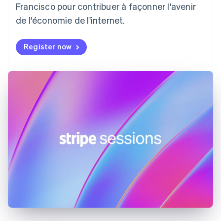
English
Francisco pour contribuer à façonner l'avenir
Émirats arabes unis
de l'économie de l'internet.
English
Espagne
Español
English
Register now
Estonie
English
États-Unis
English
Español
简体中文
Finlande
English
Svenska
France
Français
English
Gibraltar
English
Grèce
English
Hongrie
English
Inde
English
Irlande