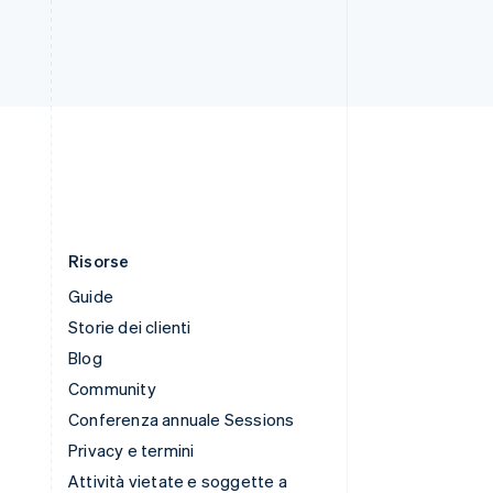
Svezia
Svenska
English
Svizzera
Deutsch
Français
Italiano
English
Thailandia
ไทย
English
Ungheria
English
Risorse
Guide
Storie dei clienti
Blog
Community
Conferenza annuale Sessions
Privacy e termini
Attività vietate e soggette a