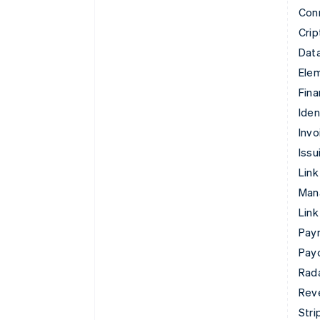
Con
Crip
Data
Ele
Fina
Iden
Invo
Issu
Link
Man
Link
Pay
Pay
Rad
Rev
Stri