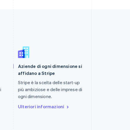
Romania
Aziende di ogni dimensione si
English
Singapore
affidano a Stripe
English
简体中文
Stripe è la scelta delle start-up
Slovacchia
i
più ambiziose e delle imprese di
English
Slovenia
ogni dimensione.
English
Italiano
Ulteriori informazioni
Spagna
Español
English
Stati Uniti
English
Español
简体中文