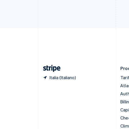
Cina continentale
简体中文
English
Cipro
English
Croazia
English
Italiano
Danimarca
English
Emirati Arabi Uniti
English
Estonia
English
Prod
Italia (Italiano)
Tari
Atla
Auth
Billi
Capi
Che
Cli