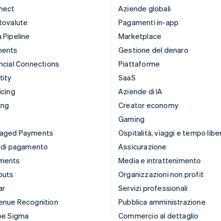
nect
Aziende globali
tovalute
Pagamenti in-app
 Pipeline
Marketplace
ments
Gestione del denaro
ncial Connections
Piattaforme
tity
SaaS
icing
Aziende di IA
ing
Creator economy
Gaming
aged Payments
Ospitalità, viaggi e tempo libe
 di pagamento
Assicurazione
ments
Media e intrattenimento
outs
Organizzazioni non profit
ar
Servizi professionali
enue Recognition
Pubblica amministrazione
pe Sigma
Commercio al dettaglio