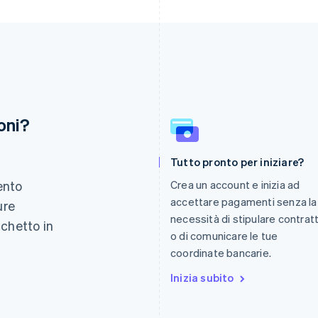
oni?
Finlandia
Lussemburgo
Tutto pronto per iniziare?
English
Svenska
Français
Deutsch
English
Francia
Malaysia
ento
Crea un account e inizia ad
Français
English
English
简体中文
accettare pagamenti senza la
ure
Germania
Malta
necessità di stipulare contratt
Deutsch
English
English
cchetto in
Giappone
Messico
o di comunicare le tue
.
日本語
English
Español
English
coordinate bancarie.
Gibilterra
Norvegia
English
Inizia subito
English
Grecia
Nuova Zelanda
English
English