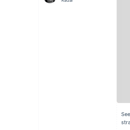
Radar
Link
Pagamento accelerato
Financial Connections
Conti finanziari collegati
See
str