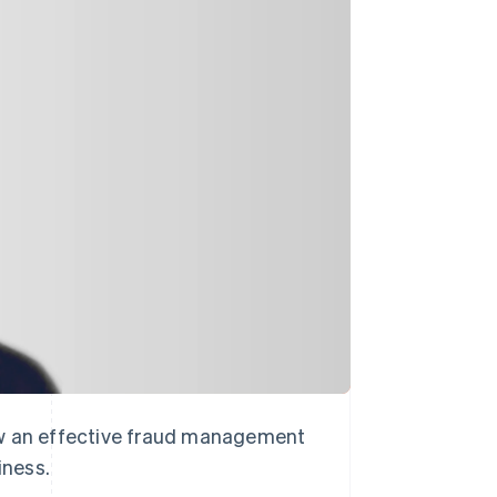
Stripe Sessions 2026
Scopri come Stripe sta
costruendo
l'infrastruttura
economica per l'IA.
Guarda ora
ow an effective fraud management
iness.