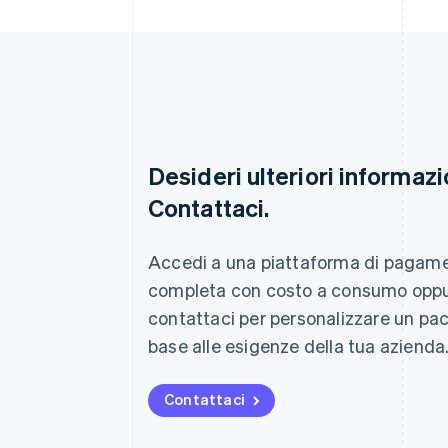
Desideri ulteriori informazi
Contattaci.
Australia
English
Austria
Accedi a una piattaforma di pagam
Deutsch
English
completa con costo a consumo opp
Belgio
Nederlands
Français
Deutsch
English
contattaci per personalizzare un pa
Brasile
base alle esigenze della tua azienda
Português
English
Bulgaria
English
Contattaci
Canada
English
Français