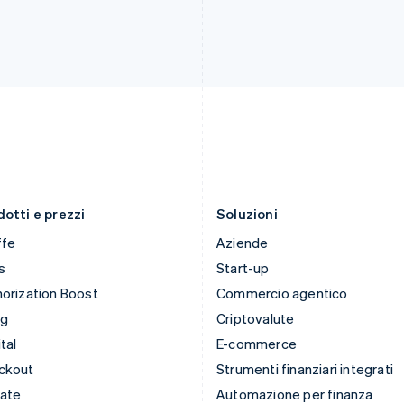
India
Paesi Bassi
English
Nederlands
English
Irlanda
Polonia
English
English
Italia
Portogallo
Italiano
English
Português
English
Lettonia
RAS di Hong Kong, Cina
English
English
简体中文
Liechtenstein
Regno Unito
Deutsch
English
English
Lituania
Repubblica Ceca
English
English
otti e prezzi
Soluzioni
ffe
Aziende
s
Start-up
orization Boost
Commercio agentico
ng
Criptovalute
tal
E-commerce
ckout
Strumenti finanziari integrati
mate
Automazione per finanza