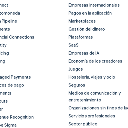
nect
Empresas internacionales
ptomoneda
Pagos en la aplicación
 Pipeline
Marketplaces
ments
Gestión del dinero
ncial Connections
Plataformas
tity
SaaS
icing
Empresas de IA
ing
Economía de los creadores
Juegos
aged Payments
Hostelería, viajes y ocio
aces de pago
Seguros
ments
Medios de comunicación y
entretenimiento
outs
Organizaciones sin fines de lu
ar
Servicios profesionales
enue Recognition
Sector público
pe Sigma