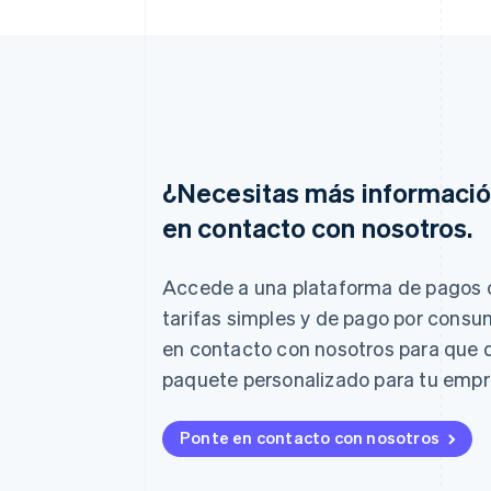
¿Necesitas más informaci
en contacto con nosotros.
Alemania
Deutsch
English
Australia
Accede a una plataforma de pagos 
English
tarifas simples y de pago por consu
Austria
Deutsch
English
en contacto con nosotros para que
Bélgica
paquete personalizado para tu empr
Nederlands
Français
Deutsch
English
Brasil
Português
English
Ponte en contacto con nosotros
Bulgaria
English