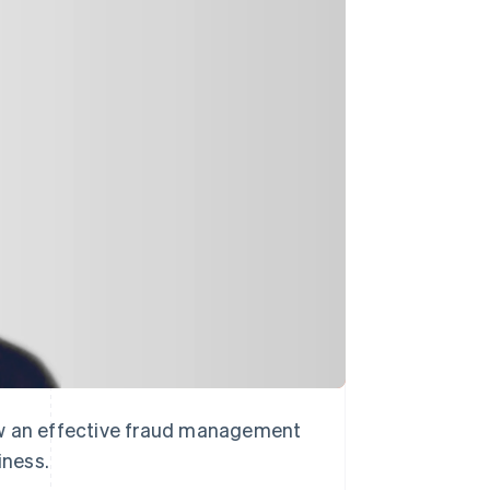
Sesiones de Stripe
2026
Descubre cómo Stripe
construye la
infraestructura
económica para la IA.
Mirar ahora
ow an effective fraud management
iness.