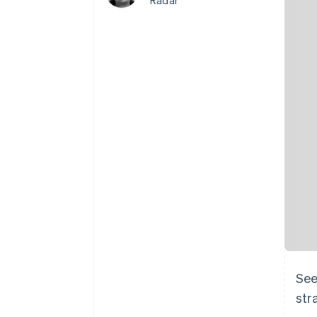
Radar
See
str