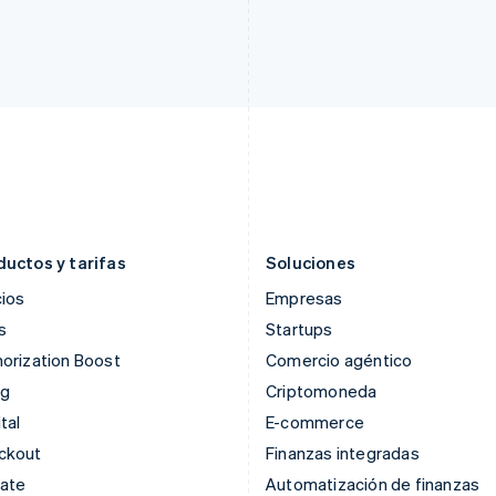
Francia
Malasia
Français
English
English
简体中文
Gibraltar
Malta
English
English
Grecia
México
English
Español
English
Hungría
Noruega
English
English
India
Nueva Zelandia
English
English
Irlanda
Países Bajos
English
Nederlands
English
ductos y tarifas
Soluciones
ios
Empresas
s
Startups
orization Boost
Comercio agéntico
ng
Criptomoneda
tal
E-commerce
ckout
Finanzas integradas
mate
Automatización de finanzas