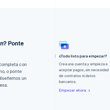
ón? Ponte
Eslovaquia
Italia
¿Todo listo para empezar?
English
Italiano
English
Eslovenia
Japón
completa con
Crea una cuenta y empieza a
English
Italiano
日本語
English
aceptar pagos, sin necesidad
mo, o ponte
España
Letonia
de contratos ni datos
Español
English
English
 diseñemos un
Estados Unidos
Liechtenstein
bancarios.
esa.
English
Español
简体中文
Deutsch
English
Empezar ahora
Estonia
Lituania
English
English
Finlandia
Luxemburgo
English
Svenska
Français
Deutsch
English