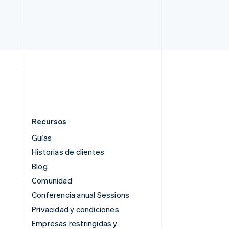
Singapur
English
简体中文
Suecia
Svenska
English
Suiza
Deutsch
Français
Italiano
English
Tailandia
ไทย
English
Recursos
Guías
Historias de clientes
Blog
Comunidad
Conferencia anual Sessions
Privacidad y condiciones
Empresas restringidas y