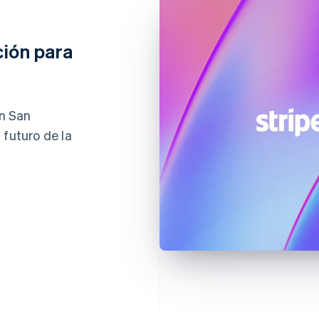
ción para
en San
 futuro de la