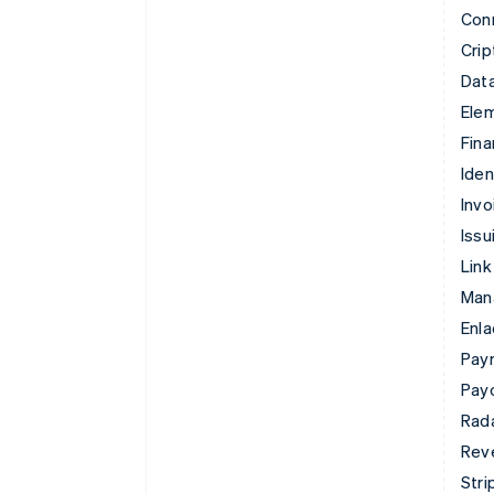
Con
Cri
Data
Ele
Fina
Iden
Invo
Issu
Link
Man
Enl
Pay
Pay
Rad
Rev
Stri