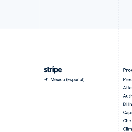
Canadá
English
Français
China continental
简体中文
English
Chipre
English
Croacia
English
Italiano
Dinamarca
English
Emiratos Árabes Unidos
English
Pro
México (Español)
Prec
Atla
Auth
Billi
Capi
Che
Cli