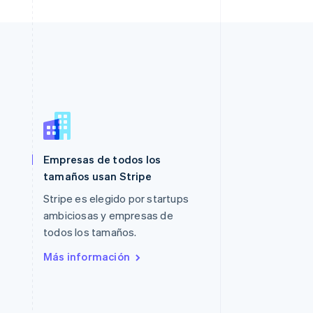
Polonia
Empresas de todos los
English
Portugal
tamaños usan Stripe
Português
English
Stripe es elegido por startups
RAE de Hong Kong, China
ambiciosas y empresas de
English
简体中文
Reino Unido
todos los tamaños.
English
Más información
República Checa
English
Rumania
English