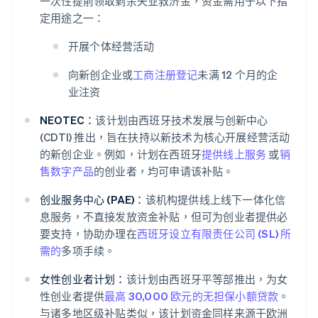
一次性提前领取剩余失业救济金，资金需用于以下指
定用途之一：
开展个体经营活动
向新创企业或
工商注册登记
未满 12 个月的企
业注资
NEOTEC：
该计划由西班牙技术发展与创新中心
(CDTI) 推出，旨在扶持以新技术为核心开展经营活动
的新创企业。例如，计划在西班牙
提供线上服务
或
销
售数字产品
的创业者，均可申请该补贴。
创业服务中心 (PAE)：
该机构提供线上线下一体化信
息服务，不直接发放资金补贴，但可为创业者提供必
要支持，协助办理在
西班牙设立有限责任公司 (SL) 所
需的
多项手续。
女性创业者计划：
该计划由西班牙平等部推出，为女
性创业者提供
最高 30,000 欧元的无担保小额贷款
。
与诸多地区级补贴类似，该计划资金同样来源于欧洲