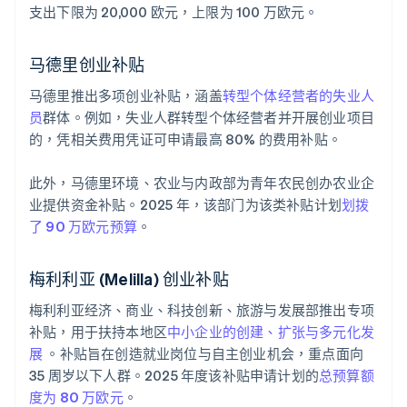
支出下限为 20,000 欧元，上限为 100 万欧元。
马德里创业补贴
马德里推出多项创业补贴，涵盖
转型个体经营者的失业人
员
群体。例如，失业人群转型个体经营者并开展创业项目
的，凭相关费用凭证可申请最高 80% 的费用补贴。
此外，马德里环境、农业与内政部为青年农民创办农业企
业提供资金补贴。2025 年，该部门为该类补贴计划
划拨
了 90 万欧元预算
。
梅利利亚 (Melilla) 创业补贴
梅利利亚经济、商业、科技创新、旅游与发展部推出专项
补贴，用于扶持本地区
中小企业的创建、扩张与多元化发
展
。补贴旨在创造就业岗位与自主创业机会，重点面向
35 周岁以下人群。2025 年度该补贴申请计划的
总预算额
度为 80 万欧元
。