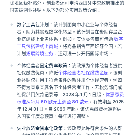
除地区级补贴外，创业者还可申请西班牙中央政府推出的
国家级创业补贴。以下为部分实用政策介绍：
数字工具包计划：
该计划面向中小企业与个体经营
者，助力其实现数字化转型。该计划旨在帮助存量企
业搭建线上业务体系。例如，实体零售商可借助
数字
工具包
搭建线上商城
，将商品销售至西班牙全国，若
计划
拓展跨境业务
，还可进一步开拓国际市场。
个体经营者固定费率政策：
该政策为个体经营者提供
社保缴费优惠，降低
个体经营者社保缴费金额
。该创
业补贴仅适用于符合条件的新注册个体经营者，例如
不得为直系亲属名下个体经营者工作、无税务部门或
社保部门欠款记录等。2023 年 1 月 1 日起，
优惠缴费
标准从每月 60 欧元上调至 80 欧元
，有效期至 2025
年 12 月 31 日。自 2026 年起，该优惠缴费标准将纳
入国家年度总预算，每年进行调整。
失业救济金资本化政策：
该政策允许符合条件的人群