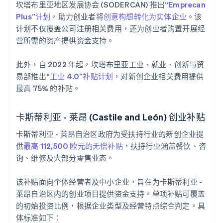
坎塔布里亚地区发展协会 (SODERCAN) 推出
“Emprecan
Plus”计划
，助力创业者将
创意构想转化为实体企业
。该
计划不仅覆盖公司注册相关费用，还为创业者购置开展经
营所需的资产提供资金支持。
此外，自 2022 年起，坎塔布里亚工业、就业、创新与贸
易部推出
“工业 4.0”补贴计划
，对新创企业相关费用提供
最高 75% 的补贴。
卡斯蒂利亚 - 莱昂 (Castile and León) 创业补贴
卡斯蒂利亚 - 莱昂自治区政府为受扶持行业的新创企业提
供
最高 112,500 欧元的无偿补贴
，扶持行业涵盖餐饮、咨
询、维修及大部分零售业态。
该补贴面向个体经营者及中小企业，旨在为卡斯蒂利亚 -
莱昂自治区内的创业项目提供资金支持。单项补贴可覆盖
的初始投资比例，根据企业类型及经营特点综合判定。具
体标准如下：