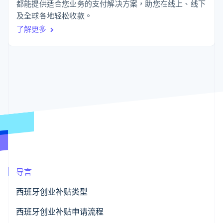
接入 125+ 种支
Stripe Sigma
都能提供适合您业务的支付解决方案，助您在线上、线下
产品路线图
SaaS
付方式
自定义报告
Sessions 年度大会
及全球各地轻松收款。
Authorization
Data Pipeline
招聘
了解更多
Boost
数据同步
资讯中心
支付成功率优
资源
Stripe Press
化
按行业
Link
应用集成
加速结账
AI 企业
代码示例
创作者经济
开发者博客
联系
游戏
API 状态
酒店、旅游与休闲
联系销售
保险
成为合作伙伴
更多
媒体与娱乐
Product roadmap
非营利组织
了解未来规划
专业服务
公共部门
Radar
零售
欺诈防范
Atlas
导言
初创企业注册
生态系统
Climate
西班牙创业补贴类型
碳移除
合作伙伴
西班牙地区级创业补贴
西班牙创业补贴申请流程
Stripe App Marketplace