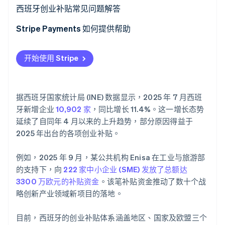
西班牙国家级创业补贴
西班牙创业补贴常见问题解答
西班牙欧盟级创业补贴
西班牙创业补贴是否面向所有人群开放？
Stripe Payments 如何提供帮助
Stripe Sessions 2026
了解 Stripe 如何为 AI 构建经济基础设施。
外籍人士是否可以申请西班牙创业补贴？
立即观看
开始使用 Stripe
据西班牙国家统计局 (INE) 数据显示，2025 年 7 月西班
牙新增企业
10,902 家
，同比增长 11.4%。这一增长态势
延续了自同年 4 月以来的上升趋势，部分原因得益于
2025 年出台的各项创业补贴。
例如，2025 年 9 月，某公共机构 Enisa 在工业与旅游部
的支持下，向
222 家中小企业 (SME) 发放了总额达
3300 万欧元的补贴资金
。该笔补贴资金推动了数十个战
略创新产业领域新项目的落地。
目前，西班牙的创业补贴体系涵盖地区、国家及欧盟三个