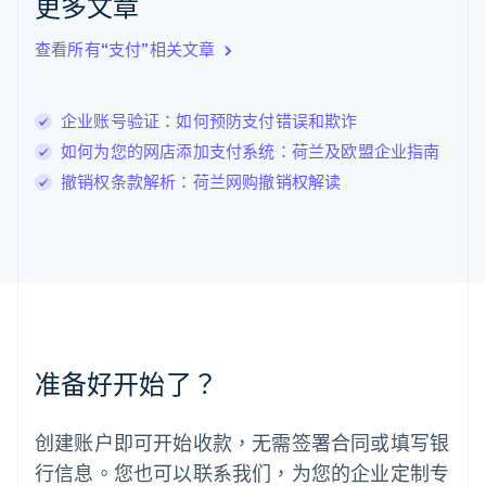
更多文章
English
立陶宛
查看所有“支付”相关文章
English
列支敦士登
Deutsch
English
卢森堡
企业账号验证：如何预防支付错误和欺诈
Français
Deutsch
English
如何为您的网店添加支付系统：荷兰及欧盟企业指南
罗马尼亚
撤销权条款解析：荷兰网购撤销权解读
English
马尔他
English
马来西亚
English
简体中文
美国
English
Español
简体中文
墨西哥
Español
English
准备好开始了？
挪威
English
葡萄牙
创建账户即可开始收款，无需签署合同或填写银
Português
English
行信息。您也可以联系我们，为您的企业定制专
日本