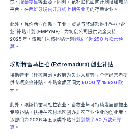
饮、
服装零售
等业态。同时，该补贴也面向计划搭建电商
平台、在
西班牙境内开展线上销售业务
的存量企业。
此外，瓦伦西亚创新、工业、贸易与旅游部推出“中小企
业”补贴计划 (EMPYME)，为初创公司提供资金支持。
2025 年，该部门为该补贴计划
划拨了近 250 万欧元预
算
。
埃斯特雷马杜拉 (Extremadura) 创业补贴
埃斯特雷马杜拉自治区政府为失业人群转型个体经营者提
供专项资金补贴。补贴金额区间为
6000 至 15,920 欧
元
。
此外，埃斯特雷马杜拉农业、畜牧业与可持续发展部推出
专项补贴，扶持在农村地区创办非农产业企业的创业者。
该部门为 2026 年度该类补贴计划
划拨了 50 万欧元预
算
。