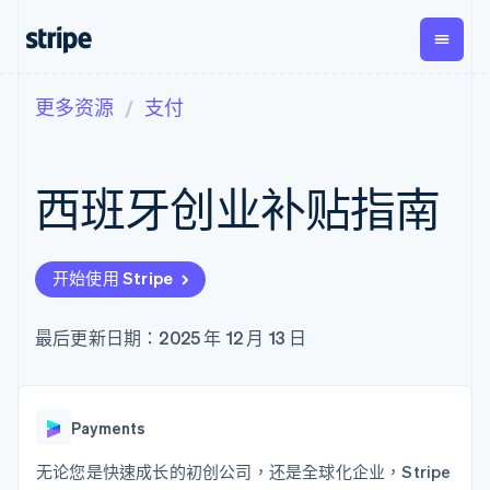
更多资源
支付
按企业阶段
文档
学习
支付
营收
资金管
平台
理
易市
大型企业
Stripe 文档
博客
Payments
Billing
初创企业
API 参考文档
客户案例
西班牙创业补贴指南
在线支付
经常性收入
Global
Conn
库与 SDK
指南
Managed
Metronome
Payouts
Stripe Apps
Payments
按用量计费
平台
备案商家解决
Subscriptions
向第三
按应用场景
方案
方打款
开始使用 Stripe
支持
订阅管理
Payment links
Crypto
指南
智能体商务
Invoicing
钱包、
加密货币
获取支持
无代码支付
一次性或定期
稳定币
最后更新日期：2025 年 12 月 13 日
电子商务
接受线上付款
托管支持方案
Checkout
账单
发行和
嵌入式金融
实施预置结账流程
专业服务
预构建支付界
Tax
发卡基
财务自动化
构建平台或交易市场
面
销售税和增值
础设施
全球化企业
管理订阅
Elements
税自动化
应用内支付
提供按用量计费
Payments
灵活的 UI 组件
Revenue
交易市场
发行稳定币支持的支付卡
Payment
Recognition
公司
资金管理
通过智能体配置和管理服
无论您是快速成长的初创公司，还是全球化企业，Stripe
methods
会计自动化
平台
务