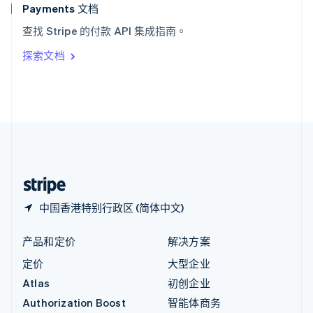
English
Payments 文档
意大利
查找 Stripe 的付款 API 集成指南。
Italiano
English
印度
探索文档
English
英国
English
直布罗陀
English
中国内地
简体中文
English
中国香港特别行政区
English
简体中文
中国香港特别行政区 (简体中文)
产品和定价
解决方案
定价
大型企业
Atlas
初创企业
Authorization Boost
智能体商务