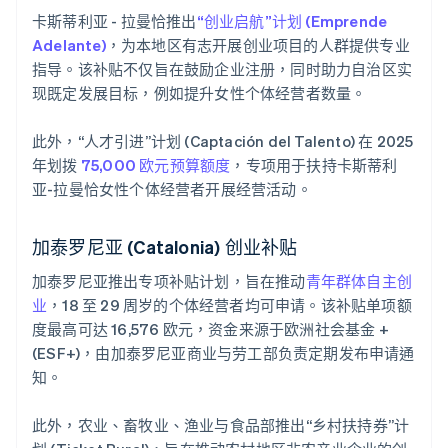
卡斯蒂利亚 - 拉曼恰推出
“创业启航”计划 (Emprende
Adelante)
，为本地区有志开展创业项目的人群提供专业
指导。该补贴不仅旨在鼓励企业注册，同时助力自治区实
现既定发展目标，例如提升女性个体经营者数量。
此外，“人才引进”计划 (Captación del Talento) 在 2025
年划拨
75,000 欧元预算额度
，专项用于扶持卡斯蒂利
亚-拉曼恰女性个体经营者开展经营活动。
加泰罗尼亚 (Catalonia) 创业补贴
加泰罗尼亚推出专项补贴计划，旨在推动
青年群体自主创
业
，18 至 29 周岁的个体经营者均可申请。该补贴单项额
度最高可达 16,576 欧元，资金来源于欧洲社会基金 +
(ESF+)，由加泰罗尼亚商业与劳工部负责定期发布申请通
知。
此外，农业、畜牧业、渔业与食品部推出“乡村扶持券”计