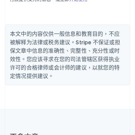
English
比利时
Nederlands
Français
Deutsch
English
波兰
English
丹麦
本文中的内容仅供一般信息和教育目的，不应
English
被解释为法律或税务建议。Stripe 不保证或担
德国
保文章中信息的准确性、完整性、充分性或时
Deutsch
English
法国
效性。您应该寻求在您的司法管辖区获得执业
Français
English
许可的合格律师或会计师的建议，以就您的特
芬兰
定情况提供建议。
English
Svenska
荷兰
Nederlands
English
加拿大
English
Français
捷克
English
克罗地亚
English
Italiano
拉脱维亚