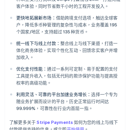
客户体验，同时节省数千小时的工程开发投入。
更快地拓展新市场：
借助跨境支付选项，触达全球客
户，降低多币种管理的复杂性与成本，业务覆盖 195
个国家/地区，支持超过 135 种货币。
统一线下与线上付款：
整合线上与线下渠道，打造一
体化商务体验，实现个性化互动、回馈忠实客户并增
阿联酋
加收入。
English
爱尔兰
优化支付性能：
通过一系列可定制、易于配置的支付
English
工具提升收入，包括无代码的欺诈保护功能与提高授
爱沙尼亚
权率的高级功能。
English
奥地利
利用灵活、可靠的平台加速业务增长：
选择一个专为
Deutsch
English
随业务扩展而设计的平台，历史正常运行时间达
澳大利亚
99.999%，可靠性在行业内首屈一指。
English
巴西
Português
English
了解更多关于
Stripe Payments
如何为您的线上与线下
保加利亚
付款提供支持的信息，或立即
开始使用
。