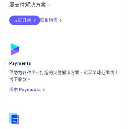
日本語
English
属支付解决方案。
瑞典
Svenska
English
瑞士
立即开始
联系销售
Deutsch
Français
Italiano
English
塞浦路斯
English
斯洛伐克
English
斯洛文尼亚
English
Italiano
Payments
泰国
ไทย
English
借助为各种企业打造的支付解决方案，实现全球范围线上
希腊
线下收款。
English
探索 Payments
西班牙
Español
English
新加坡
English
简体中文
新西兰
English
匈牙利